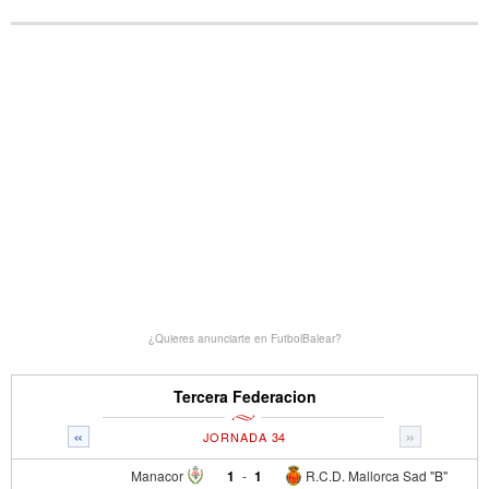
¿Quieres anunciarte en FutbolBalear?
Tercera Federacion
«
»
JORNADA 34
Manacor
1
-
1
R.C.D. Mallorca Sad "B"