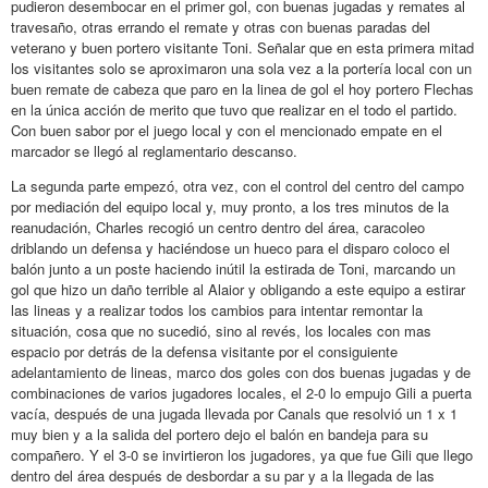
pudieron desembocar en el primer gol, con buenas jugadas y remates al
travesaño, otras errando el remate y otras con buenas paradas del
veterano y buen portero visitante Toni. Señalar que en esta primera mitad
los visitantes solo se aproximaron una sola vez a la portería local con un
buen remate de cabeza que paro en la linea de gol el hoy portero Flechas
en la única acción de merito que tuvo que realizar en el todo el partido.
Con buen sabor por el juego local y con el mencionado empate en el
marcador se llegó al reglamentario descanso.
La segunda parte empezó, otra vez, con el control del centro del campo
por mediación del equipo local y, muy pronto, a los tres minutos de la
reanudación, Charles recogió un centro dentro del área, caracoleo
driblando un defensa y haciéndose un hueco para el disparo coloco el
balón junto a un poste haciendo inútil la estirada de Toni, marcando un
gol que hizo un daño terrible al Alaior y obligando a este equipo a estirar
las lineas y a realizar todos los cambios para intentar remontar la
situación, cosa que no sucedió, sino al revés, los locales con mas
espacio por detrás de la defensa visitante por el consiguiente
adelantamiento de lineas, marco dos goles con dos buenas jugadas y de
combinaciones de varios jugadores locales, el 2-0 lo empujo Gili a puerta
vacía, después de una jugada llevada por Canals que resolvió un 1 x 1
muy bien y a la salida del portero dejo el balón en bandeja para su
compañero. Y el 3-0 se invirtieron los jugadores, ya que fue Gili que llego
dentro del área después de desbordar a su par y a la llegada de las