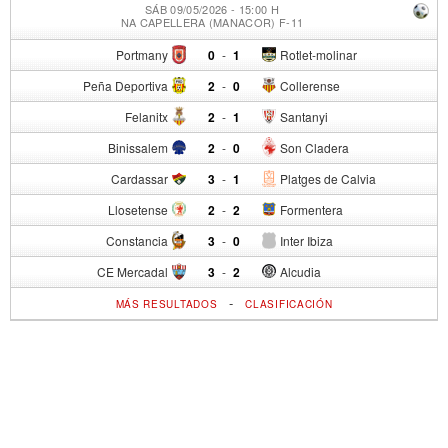
SÁB 09/05/2026 - 15:00 H
NA CAPELLERA (MANACOR) F-11
Portmany
0
-
1
Rotlet-molinar
Peña Deportiva
2
-
0
Collerense
Felanitx
2
-
1
Santanyi
Binissalem
2
-
0
Son Cladera
Cardassar
3
-
1
Platges de Calvia
Llosetense
2
-
2
Formentera
Constancia
3
-
0
Inter Ibiza
CE Mercadal
3
-
2
Alcudia
-
MÁS RESULTADOS
CLASIFICACIÓN