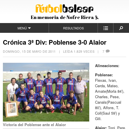
En memoria de Nofre Riera
MENÚ
RESULTADOS
Crónica 3ª Div: Poblense 3-0 Alaior
DOMINGO, 15 DE MAYO DE 2011
| LEÍDA 1.829 VECES |
7
Alineaciones:
Poblense:
Flexas, Ivan,
Cerda, Mateo,
Amate(Morla 84′),
Charles, Pese,
Canals(Pascual
80′), Alfons, T.
Coll(Saul 59′) y
Gili.
Victoria del Poblense ante el Alaior
Alaior:
Toni, Pere,