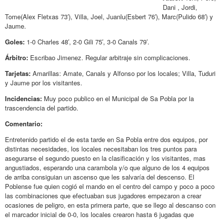
Dani , Jordi,
Tome(Alex Fletxas 73′), Villa, Joel, Juanlu(Esbert 76′), Marc(Pulido 68′) y
Jaume.
Goles:
1-0 Charles 48′, 2-0 Gili 75′, 3-0 Canals 79′.
Árbitro:
Escribao Jimenez. Regular arbitraje sin complicaciones.
Tarjetas:
Amarillas: Amate, Canals y Alfonso por los locales; Villa, Tuduri
y Jaume por los visitantes.
Incidencias:
Muy poco publico en el Municipal de Sa Pobla por la
trascendencia del partido.
Comentario:
Entretenido partido el de esta tarde en Sa Pobla entre dos equipos, por
distintas necesidades, los locales necesitaban los tres puntos para
asegurarse el segundo puesto en la clasificación y los visitantes, mas
angustiados, esperando una carambola y/o que alguno de los 4 equipos
de arriba consiguian un ascenso que les salvaría del descenso. El
Poblense fue quien cogió el mando en el centro del campo y poco a poco
las combinaciones que efectuaban sus jugadores empezaron a crear
ocasiones de peligro, en esta primera parte, que se llego al descanso con
el marcador inicial de 0-0, los locales crearon hasta 6 jugadas que