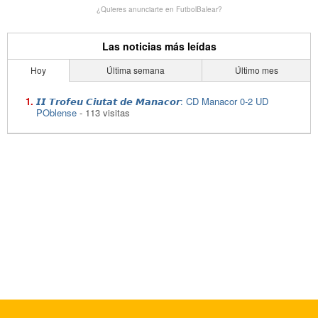
¿Quieres anunciarte en FutbolBalear?
Las noticias más leídas
Hoy
Última semana
Último mes
𝙄𝙄 𝙏𝙧𝙤𝙛𝙚𝙪 𝘾𝙞𝙪𝙩𝙖𝙩 𝙙𝙚 𝙈𝙖𝙣𝙖𝙘𝙤𝙧: CD Manacor 0-2 UD
POblense
- 113 visitas