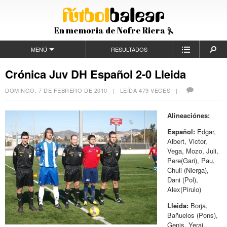
En memoria de Nofre Riera
MENÚ
RESULTADOS
Crónica Juv DH Español 2-0 Lleida
DOMINGO, 7 DE FEBRERO DE 2010
| LEÍDA 479 VECES |
Alineaciónes:
Español:
Edgar,
Albert, Victor,
Vega, Mozo, Juli,
Pere(Gari), Pau,
Chuli (Nierga),
Dani (Pol),
Alex(Pirulo)
Lleida:
Borja,
Bañuelos (Pons),
Genis, Yerai.,