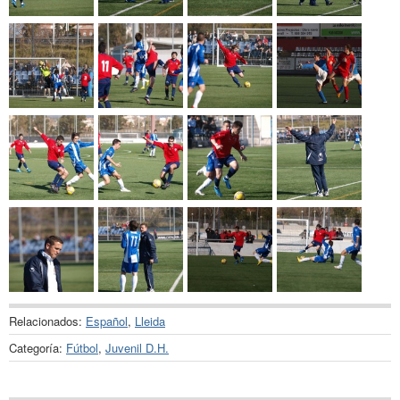
Relacionados:
Español
,
Lleida
Categoría:
Fútbol
,
Juvenil D.H.