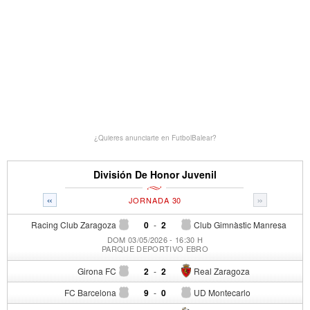
¿Quieres anunciarte en FutbolBalear?
División De Honor Juvenil
«
»
JORNADA 30
Racing Club Zaragoza
0
-
2
Club Gimnàstic Manresa
DOM 03/05/2026 - 16:30 H
PARQUE DEPORTIVO EBRO
Girona FC
2
-
2
Real Zaragoza
FC Barcelona
9
-
0
UD Montecarlo