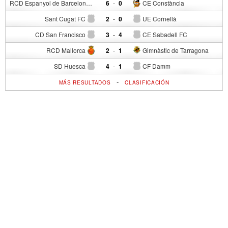
RCD Espanyol de Barcelona
6
-
0
CE Constància
Sant Cugat FC
2
-
0
UE Cornellà
CD San Francisco
3
-
4
CE Sabadell FC
RCD Mallorca
2
-
1
Gimnàstic de Tarragona
SD Huesca
4
-
1
CF Damm
-
MÁS RESULTADOS
CLASIFICACIÓN