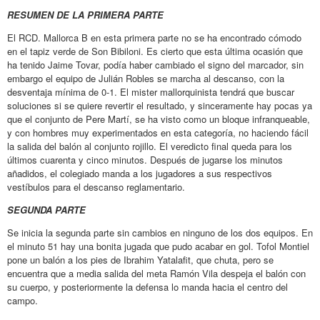
RESUMEN DE LA PRIMERA PARTE
El RCD. Mallorca B en esta primera parte no se ha encontrado cómodo
en el tapiz verde de Son Bibiloni. Es cierto que esta última ocasión que
ha tenido Jaime Tovar, podía haber cambiado el signo del marcador, sin
embargo el equipo de Julián Robles se marcha al descanso, con la
desventaja mínima de 0-1. El mister mallorquinista tendrá que buscar
soluciones si se quiere revertir el resultado, y sinceramente hay pocas ya
que el conjunto de Pere Martí, se ha visto como un bloque infranqueable,
y con hombres muy experimentados en esta categoría, no haciendo fácil
la salida del balón al conjunto rojillo. El veredicto final queda para los
últimos cuarenta y cinco minutos. Después de jugarse los minutos
añadidos, el colegiado manda a los jugadores a sus respectivos
vestíbulos para el descanso reglamentario.
SEGUNDA PARTE
Se inicia la segunda parte sin cambios en ninguno de los dos equipos. En
el minuto 51 hay una bonita jugada que pudo acabar en gol. Tofol Montiel
pone un balón a los pies de Ibrahim Yatalafit, que chuta, pero se
encuentra que a media salida del meta Ramón Vila despeja el balón con
su cuerpo, y posteriormente la defensa lo manda hacia el centro del
campo.