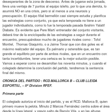
desesperantes de la zona de descenso. Antes de jugarse esta jornada,
lleva una ventaja de 7 puntos al equipo isleño, por lo que una derrota, lo
asumirá NO en una crisis, pero si al menos a una neurosis y
preocupación. El equipo filial bermellón casi siempre estudia y planifica
las estrategias como conjunto, ya que esta temporada no tiene a un
jugador individualista, como lo fue la temporada pasada Ibrahim Yalatif
Diabate. Es evidente que Pere Martí entrenador del conjunto visitante,
deberá tirar de la enciclopedia de las estrategias a seguir durante el
encuentro, preocupándose mucho de jugadores rivales como : Tofol
Montiel, Thomas Giaquinto, o a Jaime Tovar que con dos goles es el
máximo realizador del equipo. Es palmario y ostensible que, es tan
grande el equilibrio por parte de ambos rivales, que en un encuentro con
tanta incertidumbre, tener una certeza es la mejor solución posible.
Vamos a esperar como se desarrollan los noventa minutos, y cuando el
colegiado determine la conclusión del partido, tendremos la sentencia
final del mismo.
CRONICA DEL PARTIDO : RCD.MALLORCA B – CLUB LLEIDA
ESPORTIU., – IIª Division RFEF.
Primera parte
El colegiado autoriza el inicio del partido, y es el RCD. Mallorca B, quien
primero mueve la pelota. Minuto 2 Marcos Fernández centra sobre el área
desde la línea lateral, y previo salto de Ramón Vila, y en las alturas