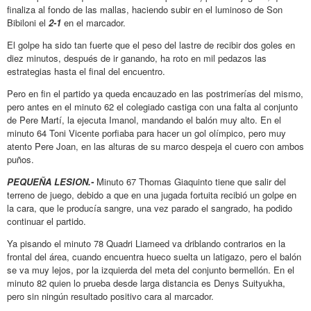
finaliza al fondo de las mallas, haciendo subir en el luminoso de Son
Bibiloni el
2-1
en el marcador.
El golpe ha sido tan fuerte que el peso del lastre de recibir dos goles en
diez minutos, después de ir ganando, ha roto en mil pedazos las
estrategias hasta el final del encuentro.
Pero en fin el partido ya queda encauzado en las postrimerías del mismo,
pero antes en el minuto 62 el colegiado castiga con una falta al conjunto
de Pere Martí, la ejecuta Imanol, mandando el balón muy alto. En el
minuto 64 Toni Vicente porfiaba para hacer un gol olímpico, pero muy
atento Pere Joan, en las alturas de su marco despeja el cuero con ambos
puños.
PEQUEÑA LESION.-
Minuto 67 Thomas Giaquinto tiene que salir del
terreno de juego, debido a que en una jugada fortuita recibió un golpe en
la cara, que le producía sangre, una vez parado el sangrado, ha podido
continuar el partido.
Ya pisando el minuto 78 Quadri Liameed va driblando contrarios en la
frontal del área, cuando encuentra hueco suelta un latigazo, pero el balón
se va muy lejos, por la izquierda del meta del conjunto bermellón. En el
minuto 82 quien lo prueba desde larga distancia es Denys Suityukha,
pero sin ningún resultado positivo cara al marcador.