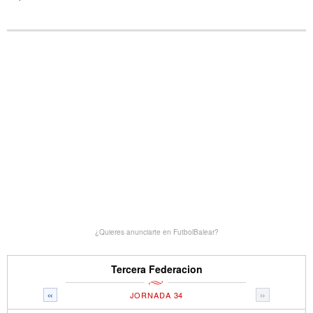
¿Quieres anunciarte en FutbolBalear?
Tercera Federacion
«
»
JORNADA 34