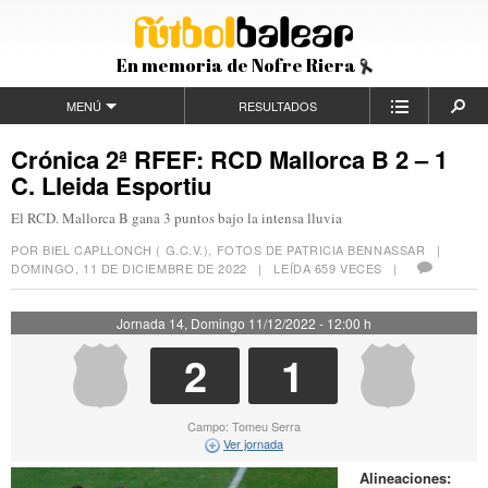
En memoria de Nofre Riera
MENÚ
RESULTADOS
Crónica 2ª RFEF: RCD Mallorca B 2 – 1
C. Lleida Esportiu
El RCD. Mallorca B gana 3 puntos bajo la intensa lluvia
POR BIEL CAPLLONCH ( G.C.V.), FOTOS DE PATRICIA BENNASSAR |
DOMINGO, 11 DE DICIEMBRE DE 2022
| LEÍDA 659 VECES |
Jornada 14, Domingo 11/12/2022 - 12:00 h
2
1
Campo: Tomeu Serra
Ver jornada
Alineaciones: