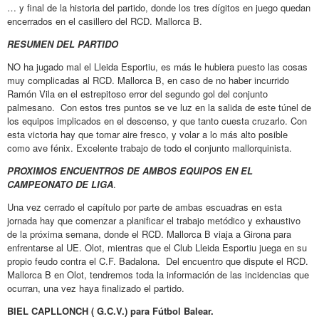
… y final de la historia del partido, donde los tres dígitos en juego quedan
encerrados en el casillero del RCD. Mallorca B.
RESUMEN DEL PARTIDO
NO ha jugado mal el Lleida Esportiu, es más le hubiera puesto las cosas
muy complicadas al RCD. Mallorca B, en caso de no haber incurrido
Ramón Vila en el estrepitoso error del segundo gol del conjunto
palmesano. Con estos tres puntos se ve luz en la salida de este túnel de
los equipos implicados en el descenso, y que tanto cuesta cruzarlo. Con
esta victoria hay que tomar aire fresco, y volar a lo más alto posible
como ave fénix. Excelente trabajo de todo el conjunto mallorquinista.
PROXIMOS ENCUENTROS DE AMBOS EQUIPOS EN EL
CAMPEONATO DE LIGA
.
Una vez cerrado el capítulo por parte de ambas escuadras en esta
jornada hay que comenzar a planificar el trabajo metódico y exhaustivo
de la próxima semana, donde el RCD. Mallorca B viaja a Girona para
enfrentarse al UE. Olot, mientras que el Club Lleida Esportiu juega en su
propio feudo contra el C.F. Badalona. Del encuentro que dispute el RCD.
Mallorca B en Olot, tendremos toda la información de las incidencias que
ocurran, una vez haya finalizado el partido.
BIEL CAPLLONCH ( G.C.V.) para Fútbol Balear.