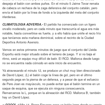
despeja el balón con ambos puños. En el minuto 5 Jaime Tovar remata
de cabeza un rechace de la zaga defensiva del conjunto catalán, pero
envía el balón por la línea de fondo a la izquierda del meta del conjunto
irlerdense.
CLIMATOLOGIA ADVERSA.-
El partido ha comenzado con un ligero
orvallo moderado, pero en cada minuto que transcurría el agua era más
notable, hasta convertirse es fuerte, y a ello había que unirle el recio frío
que teníamos esta mañana dominical, sobre el recinto de la Ciudad
Deportiva Antonio Asensio.
Vemos en estos primeros minutos de juego que el conjunto del Lleida
Esportiu está mejor situado sobre el terreno de juego. Y si no baja el
ritmo, será un equipo muy difícil de batir. El RCD. Mallorca desde luego
no se encuentra nada cómodo en este inicio de encuentro.
Yá atravesando el minuto 12, se produce un chut muy bien direccionado
de David López, (L) el balón coge la línea de gol, pero en el último
segundo pega en la pierna de un defensa, y a pesar de que el esfuerzo
de Pere Joan es mayúsculo, no puede evitar que el balón termine en un
saque de esquina, que se ejecuta sin ninguna consecuencia.
Remarcamos la L, porque en la alineación del RCD. Mallorca B, también
hay un David López.
¡¡ GOOOL ¡!
Min.14. Roger Figueras pone un balón largo desde su propio