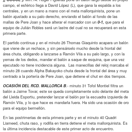
campo, el esférico llega a David López (L), que gana la espalda a los
centrales, y en un mano a mano con el meta mallorquinista, pone un
balón ajustado a su palo derecho, enviando el balón al fondo de las
mallas de Pere Joan y hace alterar el marcador con un
0-1,
que para el
equipo de Julián Robles será un lastre del cual no se recuperará en esta
primera parte.
El partido continua y en el minuto 26 Thomas Giaquinto acapara un balón
que viene de un rechace, y sin pensárselo mucho desde la frontal del
área chuta, obligando a lanzarse a Ramón Vila a su palo largo, y con la
yemas de los dedos, mandar el balón a saque de esquina, que una vez
ejecutado no tiene incidencia alguna. Las manecillas del reloj marcaba el
minuto 28 cuando Alpha Bakayoko chuta desde la frontal del área y muy
centrado a la portería de Pere Joan, que detiene el chut en dos tiempos.
OCASIÓN DEL RCD. MALLORCA B
.- minuto 31 Tofol Montiel filtra un
balón a Jaime Tovar, este se queda completamente solo delante del meta
del Lleida Esportiu, pretender lanzar el balón por la escuadra izquierda de
Ramón Vila, y lo que hace es mandarla fuera. Ha sido una ocasión de oro
para el equipo bermellón.
En las postrimerias de esta primera parte y en el minuto 40 Quadri
Liameed, chuta raso, y rodilla en tierra detiene el meta mallorquinista. Es
la última incidencia destacable de este primer acto de encuentro.