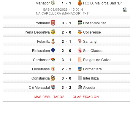
Manacor
1
-
1
R.C.D. Mallorca Sad "B"
SÁB 09/05/2026 - 15:00 H
NA CAPELLERA (MANACOR) F-11
Portmany
0
-
1
Rotlet-molinar
Peña Deportiva
2
-
0
Collerense
Felanitx
2
-
1
Santanyi
Binissalem
2
-
0
Son Cladera
Cardassar
3
-
1
Platges de Calvia
Llosetense
2
-
2
Formentera
Constancia
3
-
0
Inter Ibiza
CE Mercadal
3
-
2
Alcudia
-
MÁS RESULTADOS
CLASIFICACIÓN