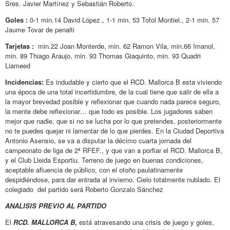
Sres. Javier Martínez y Sebastián Roberto.
Goles :
0-1 min.14 David López., 1-1 min. 53 Tofol Montiel., 2-1 min. 57
Jaume Tovar de penalti
Tarjetas :
min.22 Joan Monterde, min. 62 Ramon Vila, min.66 Imanol,
min. 89 Thiago Araujo, min. 93 Thomas Giaquinto, min. 93 Quadri
Liameed
Incidencias:
Es indudable y cierto que el RCD. Mallorca B esta viviendo
una época de una total incertidumbre, de la cual tiene que salir de ella a
la mayor brevedad posible y reflexionar que cuando nada parece seguro,
la mente debe reflexionar… que todo es posible. Los jugadores saben
mejor que nadie, que si no se lucha por lo que pretendes, posteriormente
no te puedes quejar ni lamentar de lo que pierdes. En la Ciudad Deportiva
Antonio Asensio, se va a disputar la décimo cuarta jornada del
campeonato de liga de 2ª RFEF., y que van a porfiar el RCD. Mallorca B,
y el Club Lleida Esportiu. Terreno de juego en buenas condiciones,
aceptable afluencia de público, con el otoño paulatinamente
despidiéndose, para dar entrada al invierno. Cielo totalmente nublado. El
colegiado del partido será Roberto Gonzalo Sánchez
ANALISIS PREVIO AL PARTIDO
El
RCD. MALLORCA B
,
está atravesando una crisis de juego y goles,