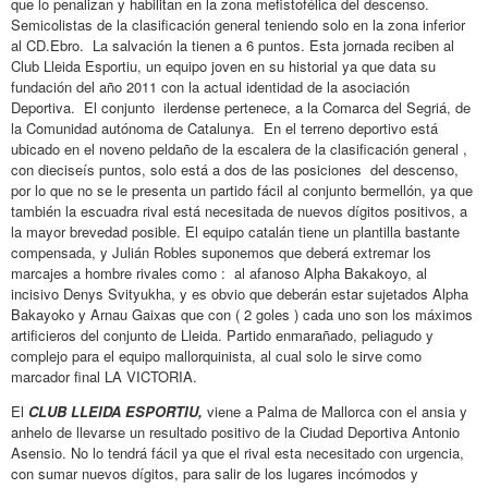
que lo penalizan y habilitan en la zona mefistofélica del descenso.
Semicolistas de la clasificación general teniendo solo en la zona inferior
al CD.Ebro. La salvación la tienen a 6 puntos. Esta jornada reciben al
Club Lleida Esportiu, un equipo joven en su historial ya que data su
fundación del año 2011 con la actual identidad de la asociación
Deportiva. El conjunto ilerdense pertenece, a la Comarca del Segriá, de
la Comunidad autónoma de Catalunya. En el terreno deportivo está
ubicado en el noveno peldaño de la escalera de la clasificación general ,
con dieciseís puntos, solo está a dos de las posiciones del descenso,
por lo que no se le presenta un partido fácil al conjunto bermellón, ya que
también la escuadra rival está necesitada de nuevos dígitos positivos, a
la mayor brevedad posible. El equipo catalán tiene un plantilla bastante
compensada, y Julián Robles suponemos que deberá extremar los
marcajes a hombre rivales como : al afanoso Alpha Bakakoyo, al
incisivo Denys Svityukha, y es obvio que deberán estar sujetados Alpha
Bakayoko y Arnau Gaixas que con ( 2 goles ) cada uno son los máximos
artificieros del conjunto de Lleida. Partido enmarañado, peliagudo y
complejo para el equipo mallorquinista, al cual solo le sirve como
marcador final LA VICTORIA.
El
CLUB LLEIDA ESPORTIU,
viene a Palma de Mallorca con el ansia y
anhelo de llevarse un resultado positivo de la Ciudad Deportiva Antonio
Asensio. No lo tendrá fácil ya que el rival esta necesitado con urgencia,
con sumar nuevos dígitos, para salir de los lugares incómodos y