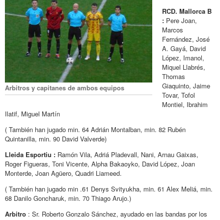
RCD. Mallorca B
:
Pere Joan,
Marcos
Fernández, José
A. Gayá, David
López, Imanol,
Miquel Llabrés,
Thomas
Giaquinto, Jaime
Arbitros y capitanes de ambos equipos
Tovar, Tofol
Montiel, Ibrahim
Ilatif, Miguel Martín
( También han jugado min. 64 Adrián Montalban, min. 82 Rubén
Quintanilla, min. 90 David Valverde)
Lleida Esportiu :
Ramón Vila, Adriá Pladevall, Nani, Arnau Gaixas,
Roger Figueras, Toni Vicente, Alpha Bakaoyko, David López, Joan
Monterde, Joan Agüero, Quadri Liameed.
( También han jugado min .61 Denys Svityukha, min. 61 Alex Meliá, min.
68 Danilo Goncharuk, min. 70 Thiago Arujo.)
Arbitro
: Sr. Roberto Gonzalo Sánchez, ayudado en las bandas por los