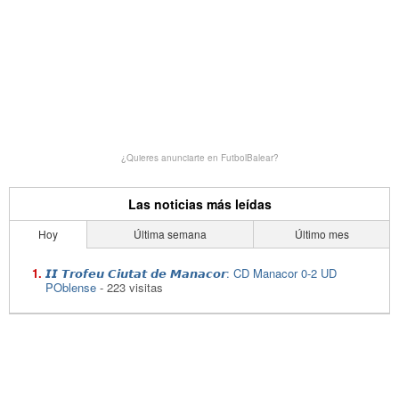
¿Quieres anunciarte en FutbolBalear?
Las noticias más leídas
Hoy
Última semana
Último mes
𝙄𝙄 𝙏𝙧𝙤𝙛𝙚𝙪 𝘾𝙞𝙪𝙩𝙖𝙩 𝙙𝙚 𝙈𝙖𝙣𝙖𝙘𝙤𝙧: CD Manacor 0-2 UD
POblense
- 223 visitas