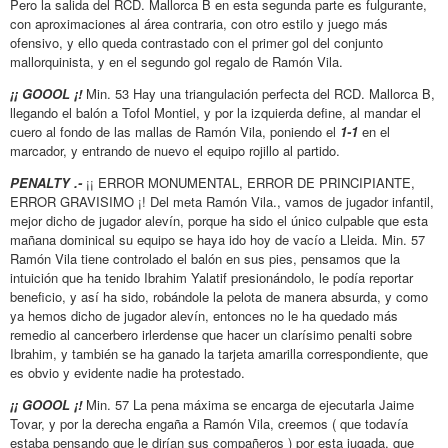
Pero la salida del RCD. Mallorca B en esta segunda parte es fulgurante,
con aproximaciones al área contraria, con otro estilo y juego más
ofensivo, y ello queda contrastado con el primer gol del conjunto
mallorquinista, y en el segundo gol regalo de Ramón Vila.
¡¡ GOOOL ¡!
Min. 53 Hay una triangulación perfecta del RCD. Mallorca B,
llegando el balón a Tofol Montiel, y por la izquierda define, al mandar el
cuero al fondo de las mallas de Ramón Vila, poniendo el
1-1
en el
marcador, y entrando de nuevo el equipo rojillo al partido.
PENALTY .-
¡¡ ERROR MONUMENTAL, ERROR DE PRINCIPIANTE,
ERROR GRAVISIMO ¡! Del meta Ramón Vila., vamos de jugador infantil,
mejor dicho de jugador alevín, porque ha sido el único culpable que esta
mañana dominical su equipo se haya ido hoy de vacío a Lleida. Min. 57
Ramón Vila tiene controlado el balón en sus pies, pensamos que la
intuición que ha tenido Ibrahim Yalatif presionándolo, le podía reportar
beneficio, y así ha sido, robándole la pelota de manera absurda, y como
ya hemos dicho de jugador alevín, entonces no le ha quedado más
remedio al cancerbero irlerdense que hacer un clarísimo penalti sobre
Ibrahim, y también se ha ganado la tarjeta amarilla correspondiente, que
es obvio y evidente nadie ha protestado.
¡¡ GOOOL ¡!
Min. 57 La pena máxima se encarga de ejecutarla Jaime
Tovar, y por la derecha engaña a Ramón Vila, creemos ( que todavía
estaba pensando que le dirían sus compañeros ) por esta jugada, que