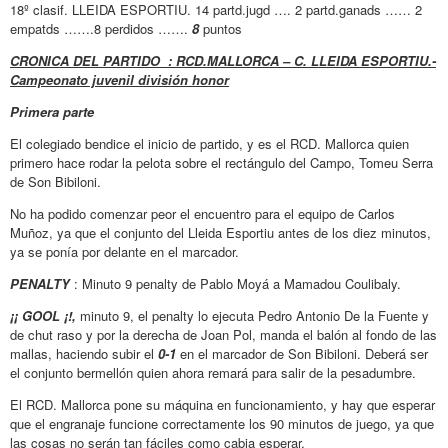
18º clasif. LLEIDA ESPORTIU. 14 partd.jugd …. 2 partd.ganads …… 2
empatds …….8 perdidos …….
8
puntos
CRONICA DEL PARTIDO : RCD.MALLORCA – C. LLEIDA ESPORTIU.-
Campeonato juvenil división honor
Primera parte
El colegiado bendice el inicio de partido, y es el RCD. Mallorca quien
primero hace rodar la pelota sobre el rectángulo del Campo, Tomeu Serra
de Son Bibiloni.
No ha podido comenzar peor el encuentro para el equipo de Carlos
Muñoz, ya que el conjunto del Lleida Esportiu antes de los diez minutos,
ya se ponía por delante en el marcador.
PENALTY
: Minuto 9 penalty de Pablo Moyá a Mamadou Coulibaly.
¡¡ GOOL ¡!,
minuto 9, el penalty lo ejecuta Pedro Antonio De la Fuente y
de chut raso y por la derecha de Joan Pol, manda el balón al fondo de las
mallas, haciendo subir el
0-1
en el marcador de Son Bibiloni. Deberá ser
el conjunto bermellón quien ahora remará para salir de la pesadumbre.
El RCD. Mallorca pone su máquina en funcionamiento, y hay que esperar
que el engranaje funcione correctamente los 90 minutos de juego, ya que
las cosas no serán tan fáciles como cabia esperar.