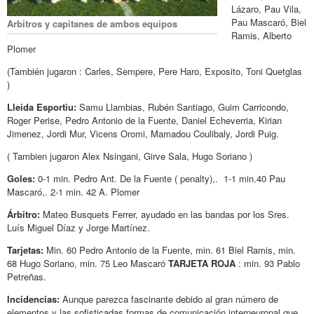
Lázaro, Pau Vila,
Pau Mascaró, Biel
Arbitros y capitanes de ambos equipos
Ramis, Alberto
Plomer
(También jugaron : Carles, Sempere, Pere Haro, Exposito, Toni Quetglas
)
Lleida Esportiu:
Samu Llambias, Rubén Santiago, Guim Carricondo,
Roger Perise, Pedro Antonio de la Fuente, Daniel Echeverria, Kirian
Jimenez, Jordi Mur, Vicens Oromi, Mamadou Coulibaly, Jordi Puig.
( Tambien jugaron Alex Nsingani, Girve Sala, Hugo Soriano )
Goles:
0-1 min. Pedro Ant. De la Fuente ( penalty),. 1-1 min.40 Pau
Mascaró,. 2-1 min. 42 A. Plomer
Árbitro:
Mateo Busquets Ferrer, ayudado en las bandas por los Sres.
Luís Miguel Díaz y Jorge Martínez.
Tarjetas:
Min. 60 Pedro Antonio de la Fuente, min. 61 Biel Ramis, min.
68 Hugo Soriano, min. 75 Leo Mascaró
TARJETA ROJA
: min. 93 Pablo
Petreñas.
Incidencias:
Aunque parezca fascinante debido al gran número de
elementos y las sofisticadas formas de comunicación interneuronal que