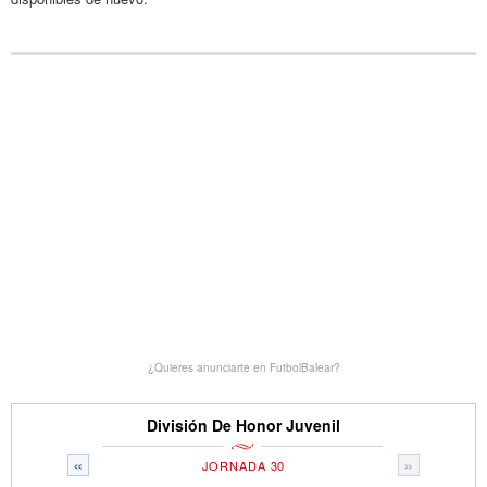
¿Quieres anunciarte en FutbolBalear?
División De Honor Juvenil
«
»
JORNADA 30