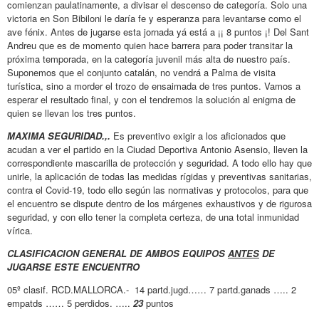
comienzan paulatinamente, a divisar el descenso de categoría. Solo una
victoria en Son Bibiloni le daría fe y esperanza para levantarse como el
ave fénix. Antes de jugarse esta jornada yá está a ¡¡ 8 puntos ¡! Del Sant
Andreu que es de momento quien hace barrera para poder transitar la
próxima temporada, en la categoría juvenil más alta de nuestro país.
Suponemos que el conjunto catalán, no vendrá a Palma de visita
turística, sino a morder el trozo de ensaimada de tres puntos. Vamos a
esperar el resultado final, y con el tendremos la solución al enigma de
quien se llevan los tres puntos.
MAXIMA SEGURIDAD.,.
Es preventivo exigir a los aficionados que
acudan a ver el partido en la Ciudad Deportiva Antonio Asensio, lleven la
correspondiente mascarilla de protección y seguridad. A todo ello hay que
unirle, la aplicación de todas las medidas rígidas y preventivas sanitarias,
contra el Covid-19, todo ello según las normativas y protocolos, para que
el encuentro se dispute dentro de los márgenes exhaustivos y de rigurosa
seguridad, y con ello tener la completa certeza, de una total inmunidad
vírica.
CLASIFICACION GENERAL DE AMBOS EQUIPOS
ANTES
DE
JUGARSE ESTE ENCUENTRO
05º clasif. RCD.MALLORCA.- 14 partd.jugd…… 7 partd.ganads ….. 2
empatds …… 5 perdidos. …..
23
puntos