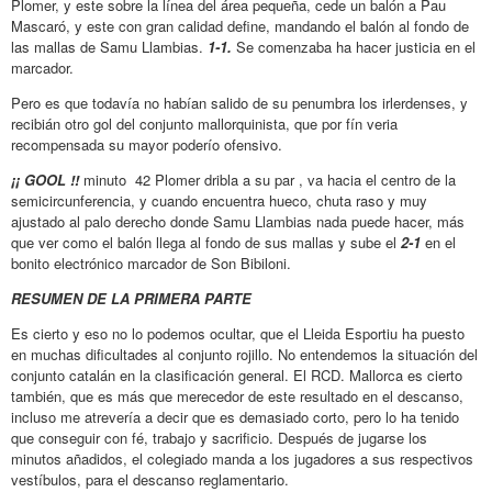
Plomer, y este sobre la línea del área pequeña, cede un balón a Pau
Mascaró, y este con gran calidad define, mandando el balón al fondo de
las mallas de Samu Llambias.
1-1.
Se comenzaba ha hacer justicia en el
marcador.
Pero es que todavía no habían salido de su penumbra los irlerdenses, y
recibián otro gol del conjunto mallorquinista, que por fín veria
recompensada su mayor poderío ofensivo.
¡¡ GOOL !!
minuto 42 Plomer dribla a su par , va hacia el centro de la
semicircunferencia, y cuando encuentra hueco, chuta raso y muy
ajustado al palo derecho donde Samu Llambias nada puede hacer, más
que ver como el balón llega al fondo de sus mallas y sube el
2-1
en el
bonito electrónico marcador de Son Bibiloni.
RESUMEN DE LA PRIMERA PARTE
Es cierto y eso no lo podemos ocultar, que el Lleida Esportiu ha puesto
en muchas dificultades al conjunto rojillo. No entendemos la situación del
conjunto catalán en la clasificación general. El RCD. Mallorca es cierto
también, que es más que merecedor de este resultado en el descanso,
incluso me atrevería a decir que es demasiado corto, pero lo ha tenido
que conseguir con fé, trabajo y sacrificio. Después de jugarse los
minutos añadidos, el colegiado manda a los jugadores a sus respectivos
vestíbulos, para el descanso reglamentario.