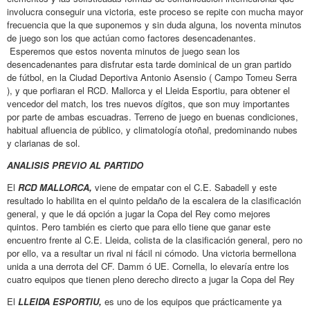
involucra conseguir una victoria, este proceso se repite con mucha mayor
frecuencia que la que suponemos y sin duda alguna, los noventa minutos
de juego son los que actúan como factores desencadenantes.
Esperemos que estos noventa minutos de juego sean los
desencadenantes para disfrutar esta tarde dominical de un gran partido
de fútbol, en la Ciudad Deportiva Antonio Asensio ( Campo Tomeu Serra
), y que porfiaran el RCD. Mallorca y el Lleida Esportiu, para obtener el
vencedor del match, los tres nuevos dígitos, que son muy importantes
por parte de ambas escuadras. Terreno de juego en buenas condiciones,
habitual afluencia de público, y climatología otoñal, predominando nubes
y clarianas de sol.
ANALISIS PREVIO AL PARTIDO
El
RCD MALLORCA,
viene de empatar con el C.E. Sabadell y este
resultado lo habilita en el quinto peldaño de la escalera de la clasificación
general, y que le dá opción a jugar la Copa del Rey como mejores
quintos. Pero también es cierto que para ello tiene que ganar este
encuentro frente al C.E. Lleida, colista de la clasificación general, pero no
por ello, va a resultar un rival ni fácil ni cómodo. Una victoria bermellona
unida a una derrota del CF. Damm ó UE. Cornella, lo elevaría entre los
cuatro equipos que tienen pleno derecho directo a jugar la Copa del Rey
El
LLEIDA ESPORTIU,
es uno de los equipos que prácticamente ya