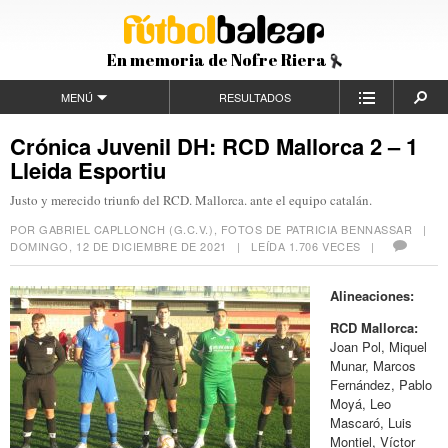
En memoria de Nofre Riera
MENÚ
RESULTADOS
Crónica Juvenil DH: RCD Mallorca 2 – 1
Lleida Esportiu
Justo y merecido triunfo del RCD. Mallorca. ante el equipo catalán.
POR GABRIEL CAPLLONCH (G.C.V.), FOTOS DE PATRICIA BENNASSAR |
DOMINGO, 12 DE DICIEMBRE DE 2021
| LEÍDA 1.706 VECES |
Alineaciones:
RCD Mallorca:
Joan Pol, Miquel
Munar, Marcos
Fernández, Pablo
Moyá, Leo
Mascaró, Luis
Montiel, Víctor