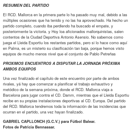
RESUMEN DEL PARTIDO
El RCD. Mallorca en la primera parte lo ha pasado muy mal, debido a las
múltiples ocasiones que ha tenido y no las ha aprovechado. Ha hecho un
partido completo, cuando iba perdiendo ha buscado el empate, y
posteriormente la victoria. y Hoy loa aficionados mallorquinistas, salen
contentos de la Ciudad Deportiva Antonio Asensio. No sabemos como
juega el Lleida Esportiu los restantes partidos, pero si lo hace como aquí
en Palma, es un misterio su clasificación tan baja, porque hemos visto
equipos de mucho menos nivel que el conjunto de Pablo Petreñas
PROXIMOS ENCUENTROS A DISPUTAR LA JORNADA PRÓXIMA
AMBOS EQUIPOS
Una vez finalizado el capítulo de este encuentro por parte de ambos
rivales, yá hay que comenzar a planificar el trabajo exhaustivo y
metódico de la semana próxima, donde el RCD. Mallorca viaja a
Barcelona para jugar contra el CD. Damm, mientras que el Lleida Esportiu
recibe en su propias instalaciones deportivas al CD. Europa. Del partido
del RCD. Mallorca tendremos toda la información de las incidencias que
ocurran en el partido, una vez hayan finalizado.
GABRIEL CAPLLONCH (G.C.V.) para Fútbol Balear.
Fotos de Patricia Bennassar.