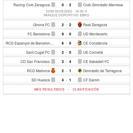
Racing Club Zaragoza
0
-
2
Club Gimnàstic Manresa
DOM 03/05/2026 - 16:30 H
PARQUE DEPORTIVO EBRO
Girona FC
2
-
2
Real Zaragoza
FC Barcelona
9
-
0
UD Montecarlo
RCD Espanyol de Barcelona
6
-
0
CE Constància
Sant Cugat FC
2
-
0
UE Cornellà
CD San Francisco
3
-
4
CE Sabadell FC
RCD Mallorca
2
-
1
Gimnàstic de Tarragona
SD Huesca
4
-
1
CF Damm
-
MÁS RESULTADOS
CLASIFICACIÓN