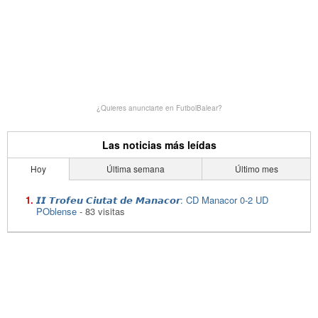
¿Quieres anunciarte en FutbolBalear?
Las noticias más leídas
Hoy
Última semana
Último mes
𝙄𝙄 𝙏𝙧𝙤𝙛𝙚𝙪 𝘾𝙞𝙪𝙩𝙖𝙩 𝙙𝙚 𝙈𝙖𝙣𝙖𝙘𝙤𝙧: CD Manacor 0-2 UD
POblense
- 83 visitas