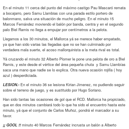
En el minuto 11 cerca del punto del máximo castigo Pau Mascaró remata
a bocajarro, pero Samu Llambias con una parada estilo portero de
balonmano, salva una situación de mucho peligro. En el minuto 15
Marcos Fernández moviendo el balón por banda, centra y en el segundo
palo Biel Ramis no llega a empujar por centímetros a la pelota.
Llegamos a los 30 minutos, el Mallorca yá se merece haber empatado,
ya que han sido varias las llegadas que no se han culminado por
verdadera mala suerte, el acoso mallorquinista a la meta rival es total.
Yá cruzando el minuto 32 Alberto Plomer le pone una pelota de oro a Biel
Ramis, y este desde el vértice del área pequeña chuta y Samu Llambías
saca una mano que nadie se lo explica. Otra nueva ocasión rojilla ( hoy
azul ) desperdiciada.
LESION.-
En el minuto 36 se lesiona Kirian Jimenez, no pudiendo seguir
sobre el terreno de juego, y es sustituido por Hugo Soriano.
Han sido tantas las ocasiones de gol que el RCD. Mallorca ha propiciado,
que en dos minutos cambiará todo lo que ha sido el encuentro hasta este
minuto, yá que el conjunto de Carlos Muñoz, pondrá el marcador a su
favor.
¡¡ GOOL !!
minuto 40 Marcos Fernández incrusta un balón a Alberto