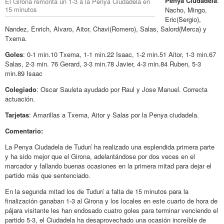
Penya Ciudadela
:
El Girona remonta un 1-3 a la Penya Ciudadela en
15 minutos
Nacho, Mingo,
Eric(Sergio),
Nandez, Enrich, Alvaro, Aitor, Chavi(Romero), Salas, Salord(Merca) y
Txema.
Goles
: 0-1 min.10 Txema, 1-1 min.22 Isaac, 1-2 min.51 Aitor, 1-3 min.67
Salas, 2-3 min. 76 Gerard, 3-3 min.78 Javier, 4-3 min.84 Ruben, 5-3
min.89 Isaac
Colegiado
: Oscar Sauleta ayudado por Raul y Jose Manuel. Correcta
actuación.
Tarjetas
: Amarillas a Txema, Aitor y Salas por la Penya ciudadela.
Comentario:
La Penya Ciudadela de Tudurí ha realizado una esplendida primera parte
y ha sido mejor que el Girona, adelantándose por dos veces en el
marcador y fallando buenas ocasiones en la primera mitad para dejar el
partido más que sentenciado.
En la segunda mitad los de Tudurí a falta de 15 minutos para la
finalización ganaban 1-3 al Girona y los locales en este cuarto de hora de
pájara visitante les han endosado cuatro goles para terminar venciendo el
partido 5-3, el Ciudadela ha desaprovechado una ocasión increíble de