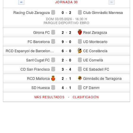
«
»
JORNADA 30
Racing Club Zaragoza
0
-
2
Club Gimnàstic Manresa
DOM 03/05/2026 - 16:30 H
PARQUE DEPORTIVO EBRO
Girona FC
2
-
2
Real Zaragoza
FC Barcelona
9
-
0
UD Montecarlo
RCD Espanyol de Barcelona
6
-
0
CE Constància
Sant Cugat FC
2
-
0
UE Cornellà
CD San Francisco
3
-
4
CE Sabadell FC
RCD Mallorca
2
-
1
Gimnàstic de Tarragona
SD Huesca
4
-
1
CF Damm
-
MÁS RESULTADOS
CLASIFICACIÓN