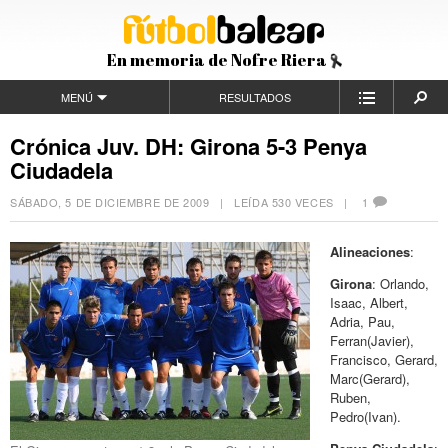
En memoria de Nofre Riera
MENÚ
RESULTADOS
Crónica Juv. DH: Girona 5-3 Penya
Ciudadela
SÁBADO, 5 DE DICIEMBRE DE 2009
| LEÍDA 530 VECES |
1
Alineaciones
:
Girona
: Orlando,
Isaac, Albert,
Adria, Pau,
Ferran(Javier),
Francisco, Gerard,
Marc(Gerard),
Ruben,
Pedro(Ivan).