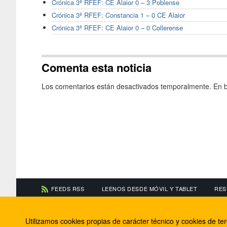
Crónica 3ª RFEF: CE Alaior 0 – 3 Poblense
Crónica 3ª RFEF: Constancia 1 – 0 CE Alaior
Crónica 3ª RFEF: CE Alaior 0 – 0 Collerense
Comenta esta noticia
Los comentarios están desactivados temporalmente. En b
FEEDS RSS
LEENOS DESDE MÓVIL Y TABLET
RES
CONTACTA CON NOSOTROS
ACERCA DE NOSOTR
Utilizamos cookies propias de carácter técnico y cookies de t
Información de contacto
El equipo de FútbolBa