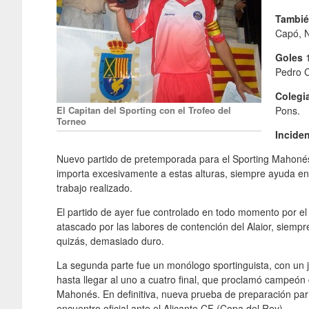
Tambié
Capó, 
Goles
Pedro C
Coleg
El Capitan del Sporting con el Trofeo del
Pons.
Torneo
Incide
Nuevo partido de pretemporada para el Sporting Mahonés,
importa excesivamente a estas alturas, siempre ayuda en 
trabajo realizado.
El partido de ayer fue controlado en todo momento por el
atascado por las labores de contención del Alaior, siem
quizás, demasiado duro.
La segunda parte fue un monólogo sportinguista, con un 
hasta llegar al uno a cuatro final, que proclamó campeón d
Mahonés. En definitiva, nueva prueba de preparación pa
encuentro oficial ante el Alicante CF (Copa del Rey).