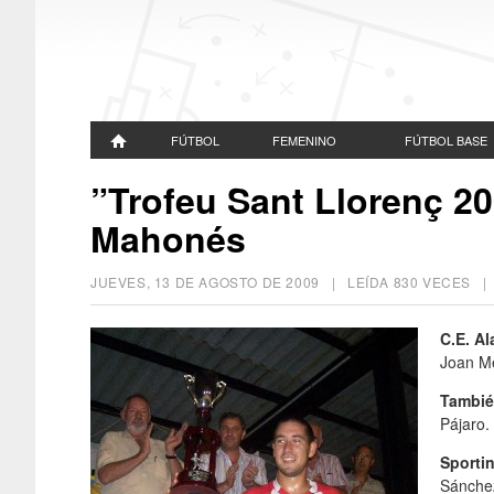
FÚTBOL
FEMENINO
FÚTBOL BASE
”Trofeu Sant Llorenç 200
Mahonés
JUEVES, 13 DE AGOSTO DE 2009
| LEÍDA 830 VECES 
C.E. Al
Joan Mel
Tambié
Pájaro.
Sporti
Sánchez