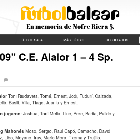
En memoria de Nofre Riera
FÚTBOL SALA
MÁS FÚTBOL
RESULTADOS
9” C.E. Alaior 1 – 4 Sp.
|
aior
Toni Riudavets, Tomé, Ernest, Jodi, Tudurí, Calzada,
ià, Basili, Villa, Tiago, Juanlu y Ernest.
n jugaron
: Joshua, Toni Melia, Lluc, Pere, Badia, Pulido y
ng Mahonés
Moso, Sergio, Raül Capó, Camacho, David
, Libo, Moyano, Iray, Mario Mora, Txema y Trujillo.