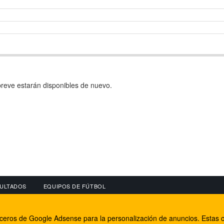
reve estarán disponibles de nuevo.
ULTADOS
EQUIPOS DE FÚTBOL
OS
CONECTA CON NOSOTROS
OTROS SERVICIO
erceros de Google Adsense para la personalización de anuncios. Estas c
lear
Facebook
Internet Rural Mal