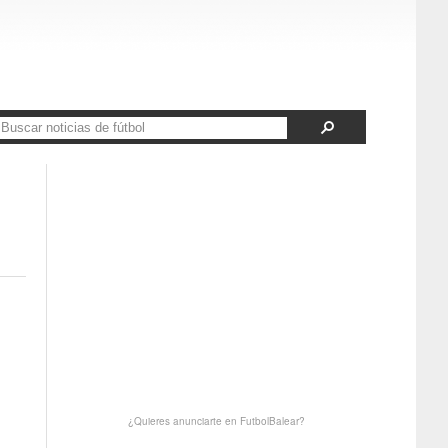
¿Quieres anunciarte en FutbolBalear?