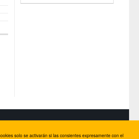
S
ookies solo se activarán si las consientes expresamente con el
lorca