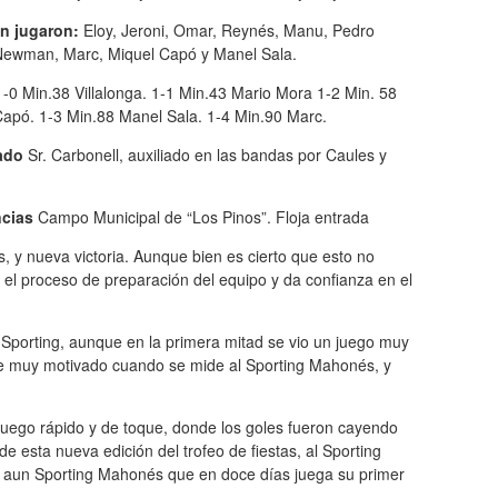
n jugaron:
Eloy, Jeroni, Omar, Reynés, Manu, Pedro
Newman, Marc, Miquel Capó y Manel Sala.
1-0 Min.38 Villalonga. 1-1 Min.43 Mario Mora 1-2 Min. 58
apó. 1-3 Min.88 Manel Sala. 1-4 Min.90 Marc.
iado
Sr. Carbonell, auxiliado en las bandas por Caules y
ncias
Campo Municipal de “Los Pinos”. Floja entrada
 y nueva victoria. Aunque bien es cierto que esto no
el proceso de preparación del equipo y da confianza en el
 Sporting, aunque en la primera mitad se vio un juego muy
pre muy motivado cuando se mide al Sporting Mahonés, y
juego rápido y de toque, donde los goles fueron cayendo
e esta nueva edición del trofeo de fiestas, al Sporting
r aun Sporting Mahonés que en doce días juega su primer