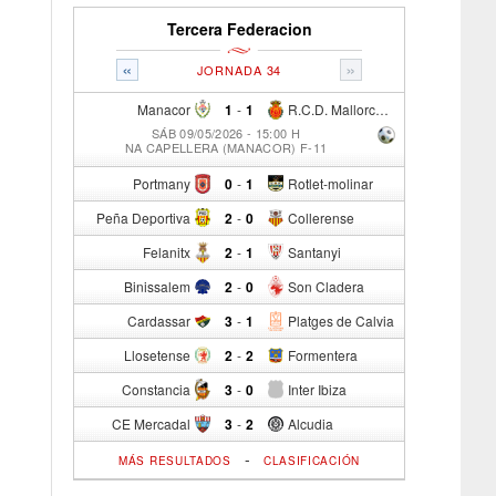
Tercera Federacion
«
»
JORNADA 34
Manacor
1
-
1
R.C.D. Mallorca Sad "B"
SÁB 09/05/2026 - 15:00 H
NA CAPELLERA (MANACOR) F-11
Portmany
0
-
1
Rotlet-molinar
Peña Deportiva
2
-
0
Collerense
Felanitx
2
-
1
Santanyi
Binissalem
2
-
0
Son Cladera
Cardassar
3
-
1
Platges de Calvia
Llosetense
2
-
2
Formentera
Constancia
3
-
0
Inter Ibiza
CE Mercadal
3
-
2
Alcudia
-
MÁS RESULTADOS
CLASIFICACIÓN