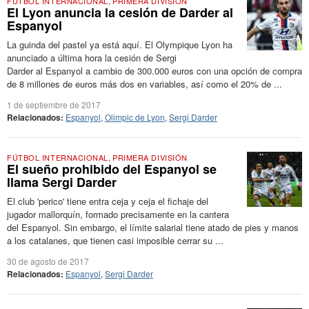
FÚTBOL INTERNACIONAL
,
PRIMERA DIVISIÓN
El Lyon anuncia la cesión de Darder al
Espanyol
La guinda del pastel ya está aquí. El Olympique Lyon ha
anunciado a última hora la cesión de Sergi
Darder al Espanyol a cambio de 300.000 euros con una opción de compra
de 8 millones de euros más dos en variables, así como el 20% de ...
1 de septiembre de 2017
Relacionados:
Espanyol
,
Olimpic de Lyon
,
Sergi Darder
FÚTBOL INTERNACIONAL
,
PRIMERA DIVISIÓN
El sueño prohibido del Espanyol se
llama Sergi Darder
El club 'perico' tiene entra ceja y ceja el fichaje del
jugador mallorquín, formado precisamente en la cantera
del Espanyol. Sin embargo, el límite salarial tiene atado de pies y manos
a los catalanes, que tienen casi imposible cerrar su ...
30 de agosto de 2017
Relacionados:
Espanyol
,
Sergi Darder