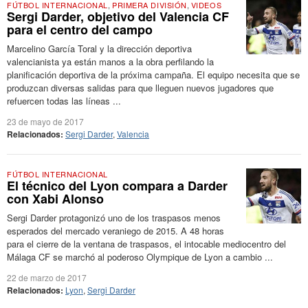
FÚTBOL INTERNACIONAL
,
PRIMERA DIVISIÓN
,
VIDEOS
Sergi Darder, objetivo del Valencia CF
para el centro del campo
Marcelino García Toral y la dirección deportiva
valencianista ya están manos a la obra perfilando la
planificación deportiva de la próxima campaña. El equipo necesita que se
produzcan diversas salidas para que lleguen nuevos jugadores que
refuercen todas las líneas ...
23 de mayo de 2017
Relacionados:
Sergi Darder
,
Valencia
FÚTBOL INTERNACIONAL
El técnico del Lyon compara a Darder
con Xabi Alonso
Sergi Darder protagonizó uno de los traspasos menos
esperados del mercado veraniego de 2015. A 48 horas
para el cierre de la ventana de traspasos, el intocable mediocentro del
Málaga CF se marchó al poderoso Olympique de Lyon a cambio ...
22 de marzo de 2017
Relacionados:
Lyon
,
Sergi Darder