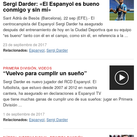
Sergi Darder: «El Espanyol es bueno
conmigo y sin mí»
Sant Adrià de Besòs (Barcelona), 22 sep (EFE).- El
centrocampista del Espanyol Sergi Darder ha asegurado
después del entrenamiento de hoy en la Ciudad Deportiva que su equipo
"es bueno" tanto con él en el campo, como sin él, en referencia a la ...
23 de septiembre de 2017
Relacionados:
Espanyol
,
Sergi Darder
PRIMERA DIVISIÓN
,
VIDEOS
“Vuelvo para cumplir un sueño”
Sergi Darder es nuevo jugador del RCD Espanyol. El
futbolista, que estuvo desde 2007 al 2012 en nuestra
cantera, ha asegurado en declaraciones a Espanyol TV
que tiene muchas ganas de cumplir uno de sus sueños: jugar en Primera
División ...
1 de septiembre de 2017
Relacionados:
Espanyol
,
Sergi Darder