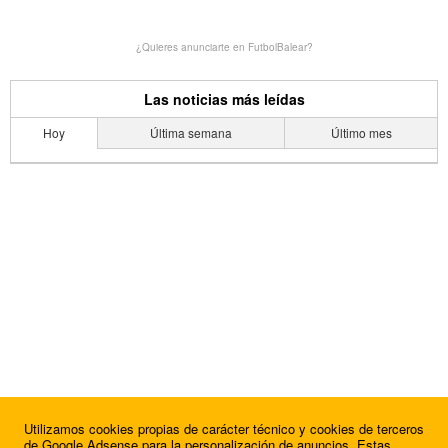
¿Quieres anunciarte en FutbolBalear?
Las noticias más leídas
Hoy
Última semana
Último mes
Utilizamos cookies propias de carácter técnico y cookies de terceros
de Google Adsense para la personalización de anuncios. Estas