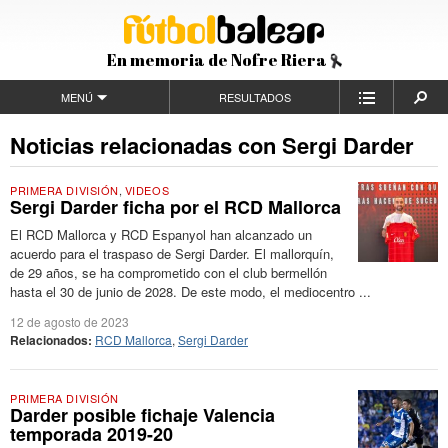
En memoria de Nofre Riera
MENÚ
RESULTADOS
Noticias relacionadas con Sergi Darder
PRIMERA DIVISIÓN
,
VIDEOS
Sergi Darder ficha por el RCD Mallorca
El RCD Mallorca y RCD Espanyol han alcanzado un
acuerdo para el traspaso de Sergi Darder. El mallorquín,
de 29 años, se ha comprometido con el club bermellón
hasta el 30 de junio de 2028. De este modo, el mediocentro ...
12 de agosto de 2023
Relacionados:
RCD Mallorca
,
Sergi Darder
PRIMERA DIVISIÓN
Darder posible fichaje Valencia
temporada 2019-20