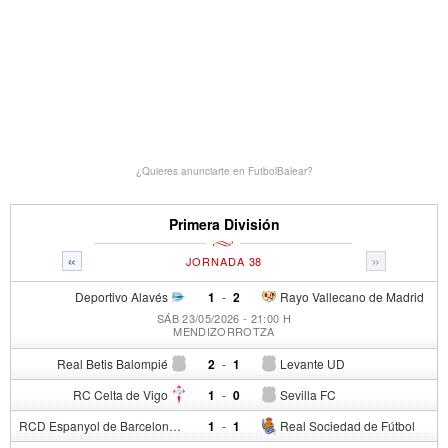
¿Quieres anunciarte en FutbolBalear?
Primera División
«
»
JORNADA 38
Deportivo Alavés
1
-
2
Rayo Vallecano de Madrid
SÁB 23/05/2026 - 21:00 H
MENDIZORROTZA
Real Betis Balompié
2
-
1
Levante UD
RC Celta de Vigo
1
-
0
Sevilla FC
RCD Espanyol de Barcelona
1
-
1
Real Sociedad de Fútbol