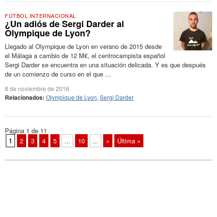
FÚTBOL INTERNACIONAL
¿Un adiós de Sergi Darder al
Olympique de Lyon?
Llegado al Olympique de Lyon en verano de 2015 desde
el Málaga a cambio de 12 M€, el centrocampista español
Sergi Darder se encuentra en una situación delicada. Y es que después
de un comienzo de curso en el que ...
8 de noviembre de 2016
Relacionados:
Olympique de Lyon
,
Sergi Darder
Página 1 de 11
1
2
3
4
5
...
10
...
»
Última »