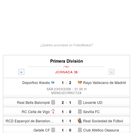
¿Quieres anunciarte en FutbolBalear?
Primera División
«
»
JORNADA 38
Deportivo Alavés
1
-
2
Rayo Vallecano de Madrid
SÁB 23/05/2026 - 21:00 H
MENDIZORROTZA
Real Betis Balompié
2
-
1
Levante UD
RC Celta de Vigo
1
-
0
Sevilla FC
RCD Espanyol de Barcelona
1
-
1
Real Sociedad de Fútbol
Getafe CF
1
-
0
Club Atlético Osasuna