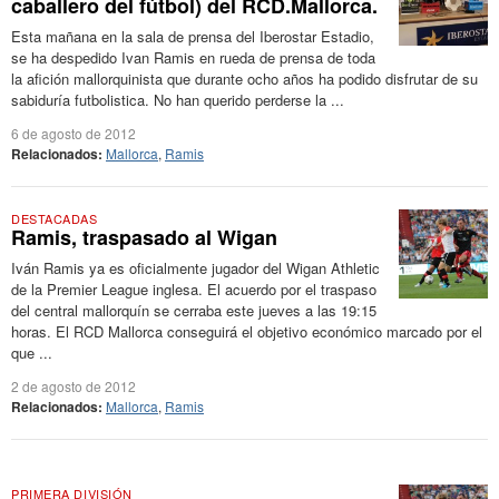
caballero del fútbol) del RCD.Mallorca.
Esta mañana en la sala de prensa del Iberostar Estadio,
se ha despedido Ivan Ramis en rueda de prensa de toda
la afición mallorquinista que durante ocho años ha podido disfrutar de su
sabiduría futbolistica. No han querido perderse la ...
6 de agosto de 2012
Relacionados:
Mallorca
,
Ramis
DESTACADAS
Ramis, traspasado al Wigan
Iván Ramis ya es oficialmente jugador del Wigan Athletic
de la Premier League inglesa. El acuerdo por el traspaso
del central mallorquín se cerraba este jueves a las 19:15
horas. El RCD Mallorca conseguirá el objetivo económico marcado por el
que ...
2 de agosto de 2012
Relacionados:
Mallorca
,
Ramis
PRIMERA DIVISIÓN