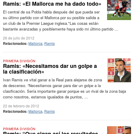
Ramis: «El Mallorca me ha dado todo»
El central de sa Pobla habla después del que pueda ser
su último partido con el Mallorca por su posible salida a
un club de la Premier Laegue inglesa."Las cosas están
bastante avanzadas y posiblemente haya sido mi último partido ...
26 de julio de 2012
Relacionados:
Mallorca
,
Ramis
PRIMERA DIVISIÓN
Ramis: «Necesitamos dar un golpe a
la clasificación»
Ivan Ramis ve vital ganar a la Real para alejarse de zona
de descenso. “Necesitamos ganar para dar un golpe a la
clasificación. Sería importante ganar porque es un rival de la zona baja
como nosotros, estamos igualados de puntos, ...
22 de febrero de 2012
Relacionados:
Mallorca
,
Ramis
PRIMERA DIVISIÓN
Ramis: “Que sigan así los resultados