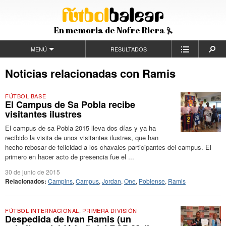
En memoria de Nofre Riera
MENÚ
RESULTADOS
Noticias relacionadas con Ramis
FÚTBOL BASE
El Campus de Sa Pobla recibe
visitantes ilustres
El campus de sa Pobla 2015 lleva dos días y ya ha
recibido la visita de unos visitantes ilustres, que han
hecho rebosar de felicidad a los chavales participantes del campus. El
primero en hacer acto de presencia fue el ...
30 de junio de 2015
Relacionados:
Campins
,
Campus
,
Jordan
,
One
,
Poblense
,
Ramis
FÚTBOL INTERNACIONAL
,
PRIMERA DIVISIÓN
Despedida de Ivan Ramis (un