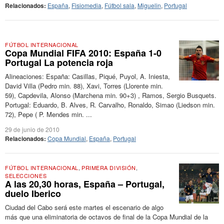
Relacionados:
España
,
Fisiomedia
,
Fútbol sala
,
Miguelin
,
Portugal
FÚTBOL INTERNACIONAL
Copa Mundial FIFA 2010: España 1-0
Portugal La potencia roja
Alineaciones: España: Casillas, Piqué, Puyol, A. Iniesta,
David Villa (Pedro min. 88), Xavi, Torres (Llorente min.
59), Capdevila, Alonso (Marchena min. 90+3) , Ramos, Sergio Busquets.
Portugal: Eduardo, B. Alves, R. Carvalho, Ronaldo, Simao (Liedson min.
72), Pepe ( P. Mendes min. ...
29 de junio de 2010
Relacionados:
Copa Mundial
,
España
,
Portugal
FÚTBOL INTERNACIONAL
,
PRIMERA DIVISIÓN
,
SELECCIONES
A las 20,30 horas, España – Portugal,
duelo Iberico
Ciudad del Cabo será este martes el escenario de algo
más que una eliminatoria de octavos de final de la Copa Mundial de la