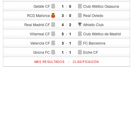
Getafe CF
1
-
0
Club Atlético Osasuna
RCD Mallorca
3
-
0
Real Oviedo
Real Madrid CF
4
-
2
Athletic Club
Villarreal CF
5
-
1
Club Atlético de Madrid
Valencia CF
3
-
1
FC Barcelona
Girona FC
1
-
1
Elche CF
-
MÁS RESULTADOS
CLASIFICACIÓN