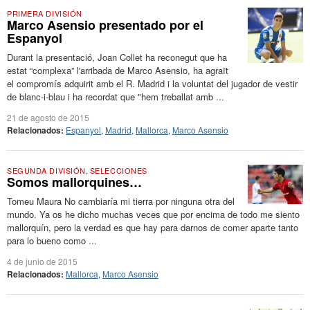
PRIMERA DIVISIÓN
Marco Asensio presentado por el
Espanyol
Durant la presentació, Joan Collet ha reconegut que ha
estat “complexa” l'arribada de Marco Asensio, ha agraït
el compromís adquirit amb el R. Madrid i la voluntat del jugador de vestir
de blanc-i-blau i ha recordat que "hem treballat amb ...
21 de agosto de 2015
Relacionados:
Espanyol
,
Madrid
,
Mallorca
,
Marco Asensio
SEGUNDA DIVISIÓN
,
SELECCIONES
Somos mallorquines…
Tomeu Maura No cambiaría mi tierra por ninguna otra del
mundo. Ya os he dicho muchas veces que por encima de todo me siento
mallorquín, pero la verdad es que hay para darnos de comer aparte tanto
para lo bueno como ...
4 de junio de 2015
Relacionados:
Mallorca
,
Marco Asensio