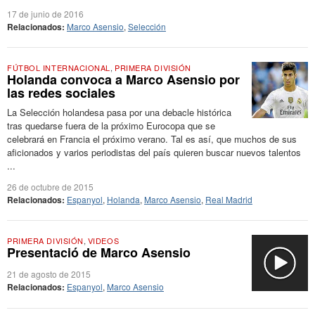
17 de junio de 2016
Relacionados:
Marco Asensio
,
Selección
FÚTBOL INTERNACIONAL
,
PRIMERA DIVISIÓN
Holanda convoca a Marco Asensio por
las redes sociales
La Selección holandesa pasa por una debacle histórica
tras quedarse fuera de la próximo Eurocopa que se
celebrará en Francia el próximo verano. Tal es así, que muchos de sus
aficionados y varios periodistas del país quieren buscar nuevos talentos
...
26 de octubre de 2015
Relacionados:
Espanyol
,
Holanda
,
Marco Asensio
,
Real Madrid
PRIMERA DIVISIÓN
,
VIDEOS
Presentació de Marco Asensio
21 de agosto de 2015
Relacionados:
Espanyol
,
Marco Asensio