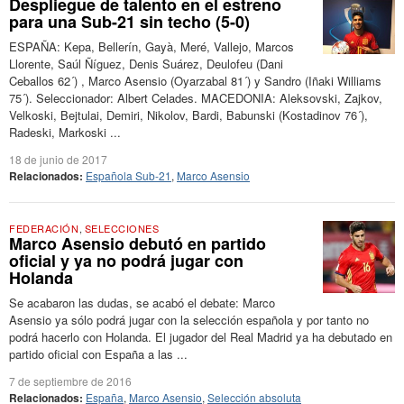
Despliegue de talento en el estreno
para una Sub-21 sin techo (5-0)
ESPAÑA: Kepa, Bellerín, Gayà, Meré, Vallejo, Marcos
Llorente, Saúl Ñíguez, Denis Suárez, Deulofeu (Dani
Ceballos 62´) , Marco Asensio (Oyarzabal 81´) y Sandro (Iñaki Williams
75´). Seleccionador: Albert Celades. MACEDONIA: Aleksovski, Zajkov,
Velkoski, Bejtulai, Demiri, Nikolov, Bardi, Babunski (Kostadinov 76´),
Radeski, Markoski ...
18 de junio de 2017
Relacionados:
Española Sub-21
,
Marco Asensio
FEDERACIÓN
,
SELECCIONES
Marco Asensio debutó en partido
oficial y ya no podrá jugar con
Holanda
Se acabaron las dudas, se acabó el debate: Marco
Asensio ya sólo podrá jugar con la selección española y por tanto no
podrá hacerlo con Holanda. El jugador del Real Madrid ya ha debutado en
partido oficial con España a las ...
7 de septiembre de 2016
Relacionados:
España
,
Marco Asensio
,
Selección absoluta