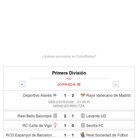
¿Quieres anunciarte en FutbolBalear?
Primera División
«
»
JORNADA 38
Deportivo Alavés
1
-
2
Rayo Vallecano de Madrid
SÁB 23/05/2026 - 21:00 H
MENDIZORROTZA
Real Betis Balompié
2
-
1
Levante UD
RC Celta de Vigo
1
-
0
Sevilla FC
RCD Espanyol de Barcelona
1
-
1
Real Sociedad de Fútbol