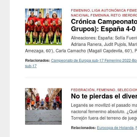
FEMENINO
,
LIGA AUTONÓMICA FEME
NACIONAL FEMENINA
,
RETO IBERDR
Crónica Campeonato
Grupos): España 4-0 
Alineaciones: España: Sofía Fuent
Adriana Ranera, Judit Pujols, Mar
Amezaga, 60'), Carla Camacho (Magalí Capdevila, 60'), Pau
Relacionados:
Campeonato de Europa sub-17 Femenino 2022-Bos
sub-17
FEDERACIÓN
,
FEMENINO
,
SELECCIO
No te pierdas el div
Leganés se movilizó el pasado ma
nacional femenino absoluto. ¿Q
Torrejón fuera del terreno de jue
Relacionados:
Eurocopa de Holanda
,