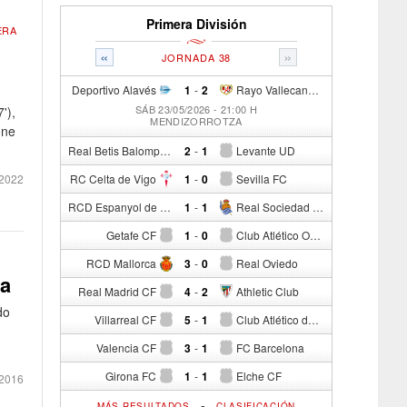
Primera División
ERA
«
»
JORNADA 38
Deportivo Alavés
1
-
2
Rayo Vallecano de Madrid
SÁB 23/05/2026 - 21:00 H
'),
MENDIZORROTZA
one
Real Betis Balompié
2
-
1
Levante UD
2022
RC Celta de Vigo
1
-
0
Sevilla FC
RCD Espanyol de Barcelona
1
-
1
Real Sociedad de Fútbol
Getafe CF
1
-
0
Club Atlético Osasuna
RCD Mallorca
3
-
0
Real Oviedo
ta
Real Madrid CF
4
-
2
Athletic Club
do
Villarreal CF
5
-
1
Club Atlético de Madrid
Valencia CF
3
-
1
FC Barcelona
Girona FC
1
-
1
Elche CF
2016
-
MÁS RESULTADOS
CLASIFICACIÓN