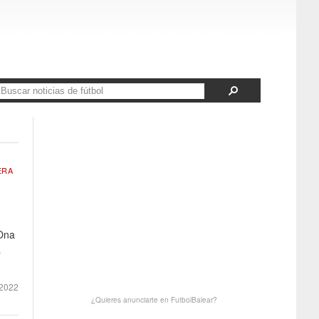
ERA
 Ona
a
 2022
¿Quieres anunciarte en FutbolBalear?