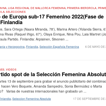
NINA
,
LIGA REGIONAL DE MALLORCA FEMENINA
,
PRIMERA IBERDROLA
,
PRIM
OLA
,
SELECCIONES
 de Europa sub-17 Femenino 2022(Fase de
Finlandia
e, Sara Ortega (Naara Miranda, 78'), Marina Artero (Yolanda Sierra, 67
ina Rivas (Raquel Iñigo, 67'), Olaya Enrique, Nina Pou, Laia Martret (J
la Partido. Finlandia: Arpiainen, Siivonen ...
nia y Herzegovina
,
Finlandia
,
Selección Española Femenina
6 DE MAYO DE 
NES
,
VIDEOS
ertido spot de la Selección Femenina Absolu
rtes 13 de septiembre para grabar el anuncio publicitario del combina
ué hacen Vero Boquete, Amanda Sampedro, Sonia Bermúdez o Marta
go? Varias de nuestras internacionales han grabado un ...
Finlandia
,
Seleccion Femenina Absoluta
17 DE SEPTIEMBRE DE 