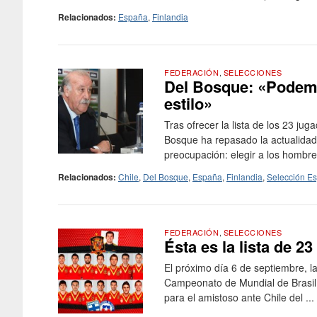
Relacionados:
España
,
Finlandia
FEDERACIÓN
,
SELECCIONES
Del Bosque: «Podemo
estilo»
Tras ofrecer la lista de los 23 jug
Bosque ha repasado la actualidad 
preocupación: elegir a los hombre
Relacionados:
Chile
,
Del Bosque
,
España
,
Finlandia
,
Selección E
FEDERACIÓN
,
SELECCIONES
Ésta es la lista de 2
El próximo día 6 de septiembre, la
Campeonato de Mundial de Brasil
para el amistoso ante Chile del ...