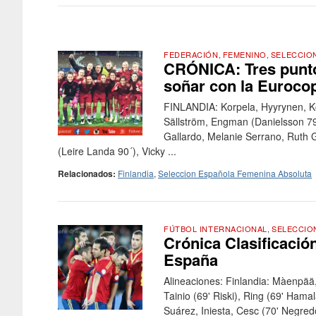
FEDERACIÓN
,
FEMENINO
,
SELECCIO
CRÓNICA: Tres punto
soñar con la Eurocop
FINLANDIA: Korpela, Hyyrynen, Ko
Sällström, Engman (Danielsson 79
Gallardo, Melanie Serrano, Ruth Ga
(Leire Landa 90´), Vicky ...
Relacionados:
Finlandia
,
Seleccion Española Femenina Absoluta
FÚTBOL INTERNACIONAL
,
SELECCIO
Crónica Clasificación
España
Alineaciones: Finlandia: Màenpää,
Tainio (69' Riski), Ring (69' Hama
Suárez, Iniesta, Cesc (70' Negredo