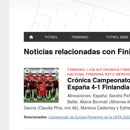
FÚTBOL
FEMENINO
FÚTBOL BASE
Noticias relacionadas con Fin
FEMENINO
,
LIGA AUTONÓMICA FEME
NACIONAL FEMENINA
,
RETO IBERDR
Crónica Campeonato
España 4-1 Finlandia
Alineaciones: España: Sandra Pañ
Batlle; Aitana Bonmatí (Athenea del
García (Claudia Pina, min.86), Mariona Caldentey y Esthe
Relacionados:
Campeonato de Europa Femenino de la UEFA 202