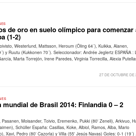
NES
s de oro en suelo olímpico para comenzar 
a (1-2)
ivisto, Westerlund, Mattsson, Heroum (Öling 64´), Kuikka, Alanen,
´) y Ruutu (Kukkonen 70´). Seleccionador: Andrée Jeglertz ESPAÑA : 
rcía, Marta Torrejón, Irene Paredes, Virginia Torrecilla, Alexia Putella
27 DE OCTUBRE DE 
NES
 mundial de Brasil 2014: Finlandia 0 – 2
 Pasanen, Moisander, Toivio, Eremenko, Pukki (80' Zeneli), Arkivuo, Ha
laimen), Schüller España: Casillas, Koke, Albiol, Ramos, Alba, Mario
), Xavi, Pedro (80' Cazorla) y Villa (55' Jesús Navas) Goles: 0-1 (19´) .