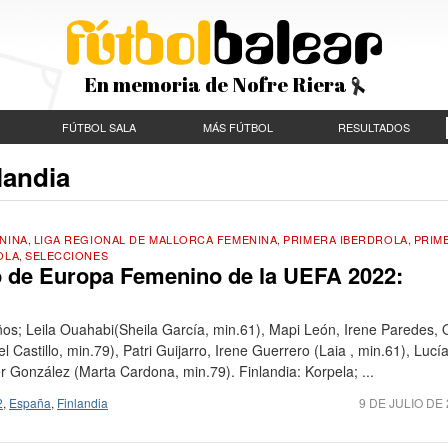
En memoria de Nofre Riera
FÚTBOL SALA
MÁS FÚTBOL
RESULTADOS
landia
NINA
,
LIGA REGIONAL DE MALLORCA FEMENINA
,
PRIMERA IBERDROLA
,
PRIM
OLA
,
SELECCIONES
 de Europa Femenino de la UEFA 2022:
os; Leila Ouahabi(Sheila García, min.61), Mapi León, Irene Paredes,
 Castillo, min.79), Patri Guijarro, Irene Guerrero (Laia , min.61), Lucí
r González (Marta Cardona, min.79). Finlandia: Korpela; ...
2
,
España
,
Finlandia
9 DE JULIO DE