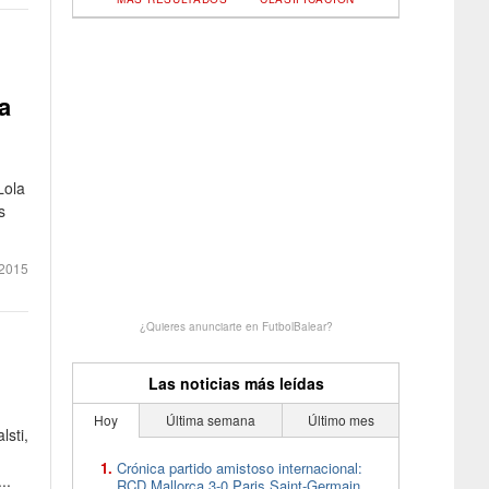
a
Lola
s
2015
¿Quieres anunciarte en FutbolBalear?
Las noticias más leídas
Hoy
Última semana
Último mes
lsti,
Crónica partido amistoso internacional:
..
RCD Mallorca 3-0 Paris Saint-Germain