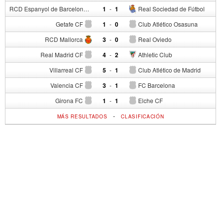
RCD Espanyol de Barcelona
1
-
1
Real Sociedad de Fútbol
Getafe CF
1
-
0
Club Atlético Osasuna
RCD Mallorca
3
-
0
Real Oviedo
Real Madrid CF
4
-
2
Athletic Club
Villarreal CF
5
-
1
Club Atlético de Madrid
Valencia CF
3
-
1
FC Barcelona
Girona FC
1
-
1
Elche CF
-
MÁS RESULTADOS
CLASIFICACIÓN