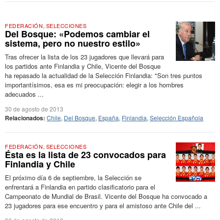
FEDERACIÓN
,
SELECCIONES
Del Bosque: «Podemos cambiar el
sistema, pero no nuestro estilo»
Tras ofrecer la lista de los 23 jugadores que llevará para
los partidos ante Finlandia y Chile, Vicente del Bosque
ha repasado la actualidad de la Selección Finlandia: "Son tres puntos
importantísimos, esa es mi preocupación: elegir a los hombres
adecuados ...
30 de agosto de 2013
Relacionados:
Chile
,
Del Bosque
,
España
,
Finlandia
,
Selección Española
FEDERACIÓN
,
SELECCIONES
Ésta es la lista de 23 convocados para
Finlandia y Chile
El próximo día 6 de septiembre, la Selección se
enfrentará a Finlandia en partido clasificatorio para el
Campeonato de Mundial de Brasil. Vicente del Bosque ha convocado a
23 jugadores para ese encuentro y para el amistoso ante Chile del ...