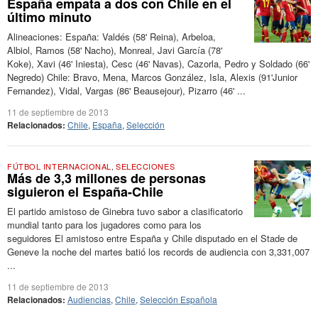
España empata a dos con Chile en el
último minuto
Alineaciones: España: Valdés (58' Reina), Arbeloa,
Albiol, Ramos (58' Nacho), Monreal, Javi García (78'
Koke), Xavi (46' Iniesta), Cesc (46' Navas), Cazorla, Pedro y Soldado (66'
Negredo) Chile: Bravo, Mena, Marcos González, Isla, Alexis (91'Junior
Fernandez), Vidal, Vargas (86' Beausejour), Pizarro (46' ...
11 de septiembre de 2013
Relacionados:
Chile
,
España
,
Selección
FÚTBOL INTERNACIONAL
,
SELECCIONES
Más de 3,3 millones de personas
siguieron el España-Chile
El partido amistoso de Ginebra tuvo sabor a clasificatorio
mundial tanto para los jugadores como para los
seguidores El amistoso entre España y Chile disputado en el Stade de
Geneve la noche del martes batió los records de audiencia con 3,331,007
...
11 de septiembre de 2013
Relacionados:
Audiencias
,
Chile
,
Selección Española