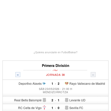
¿Quieres anunciarte en FutbolBalear?
Primera División
«
»
JORNADA 38
Deportivo Alavés
1
-
2
Rayo Vallecano de Madrid
SÁB 23/05/2026 - 21:00 H
MENDIZORROTZA
Real Betis Balompié
2
-
1
Levante UD
RC Celta de Vigo
1
-
0
Sevilla FC