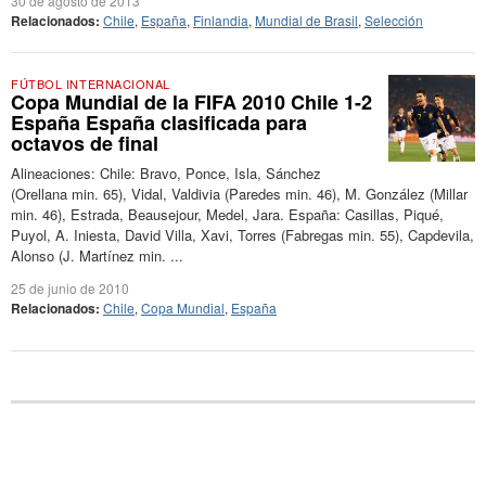
30 de agosto de 2013
Relacionados:
Chile
,
España
,
Finlandia
,
Mundial de Brasil
,
Selección
FÚTBOL INTERNACIONAL
Copa Mundial de la FIFA 2010 Chile 1-2
España España clasificada para
octavos de final
Alineaciones: Chile: Bravo, Ponce, Isla, Sánchez
(Orellana min. 65), Vidal, Valdivia (Paredes min. 46), M. González (Millar
min. 46), Estrada, Beausejour, Medel, Jara. España: Casillas, Piqué,
Puyol, A. Iniesta, David Villa, Xavi, Torres (Fabregas min. 55), Capdevila,
Alonso (J. Martínez min. ...
25 de junio de 2010
Relacionados:
Chile
,
Copa Mundial
,
España