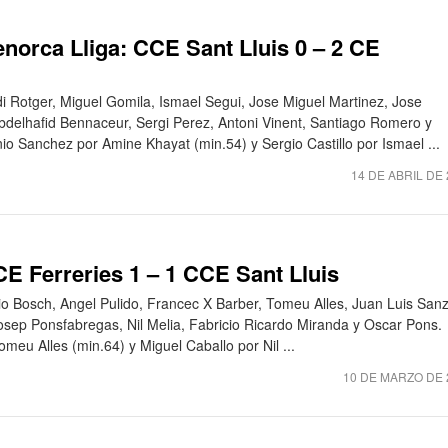
norca Lliga: CCE Sant Lluis 0 – 2 CE
di Rotger, Miguel Gomila, Ismael Segui, Jose Miguel Martinez, Jose
delhafid Bennaceur, Sergi Perez, Antoni Vinent, Santiago Romero y
onio Sanchez por Amine Khayat (min.54) y Sergio Castillo por Ismael ...
14 DE ABRIL DE
CE Ferreries 1 – 1 CCE Sant Lluis
io Bosch, Angel Pulido, Francec X Barber, Tomeu Alles, Juan Luis Sanz
osep Ponsfabregas, Nil Melia, Fabricio Ricardo Miranda y Oscar Pons.
meu Alles (min.64) y Miguel Caballo por Nil ...
10 DE MARZO DE 