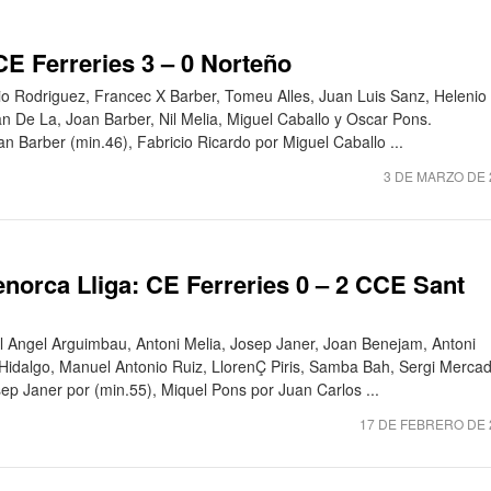
CE Ferreries 3 – 0 Norteño
io Rodriguez, Francec X Barber, Tomeu Alles, Juan Luis Sanz, Helenio
n De La, Joan Barber, Nil Melia, Miguel Caballo y Oscar Pons.
an Barber (min.46), Fabricio Ricardo por Miguel Caballo ...
3 DE MARZO DE 
norca Lliga: CE Ferreries 0 – 2 CCE Sant
el Angel Arguimbau, Antoni Melia, Josep Janer, Joan Benejam, Antoni
 Hidalgo, Manuel Antonio Ruiz, LlorenÇ Piris, Samba Bah, Sergi Mercad
sep Janer por (min.55), Miquel Pons por Juan Carlos ...
17 DE FEBRERO DE 