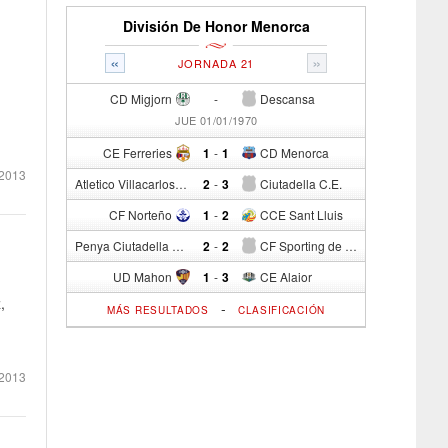
División De Honor Menorca
«
»
JORNADA 21
CD Migjorn
-
Descansa
JUE 01/01/1970
CE Ferreries
1
-
1
CD Menorca
 2013
Atletico Villacarlos
2
-
3
Ciutadella C.E.
CF Norteño
1
-
2
CCE Sant Lluis
Penya Ciutadella Esportiva
2
-
2
CF Sporting de Mahon
UD Mahon
1
-
3
CE Alaior
,
-
MÁS RESULTADOS
CLASIFICACIÓN
2013