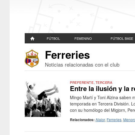
FÚTBOL
FEMENINO
FÚTBOL BASE
Ferreries
Noticias relacionadas con el club
PREFERENTE
,
TERCERA
Entre la ilusión y la 
Mingo Martí y Toni Alzina saben 
temporada en Tercera División. Lo
con su homólogo del Migjorn, Pere
Relacionados:
Alaior
,
Ferreries
,
Menor