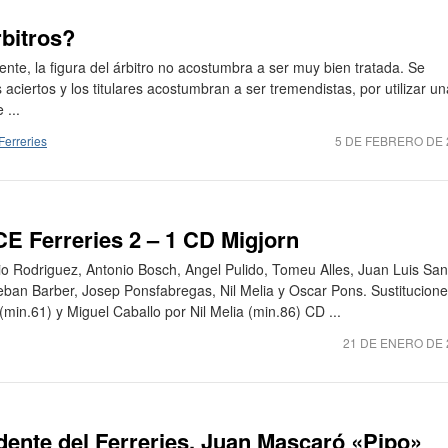
bitros?
ente, la figura del árbitro no acostumbra a ser muy bien tratada. Se
aciertos y los titulares acostumbran a ser tremendistas, por utilizar un
 ...
Ferreries
5 DE FEBRERO DE 
CE Ferreries 2 – 1 CD Migjorn
io Rodriguez, Antonio Bosch, Angel Pulido, Tomeu Alles, Juan Luis San
eban Barber, Josep Ponsfabregas, Nil Melia y Oscar Pons. Sustitucione
min.61) y Miguel Caballo por Nil Melia (min.86) CD ...
21 DE ENERO DE 
dente del Ferreries, Juan Mascaró «Pipo»