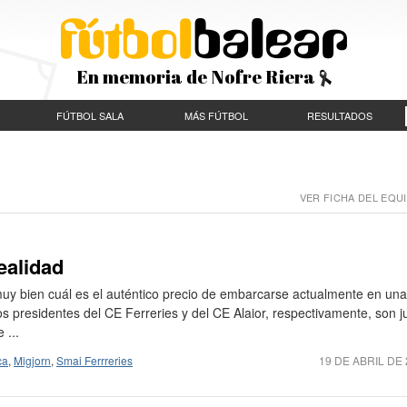
En memoria de Nofre Riera
FÚTBOL SALA
MÁS FÚTBOL
RESULTADOS
VER FICHA DEL EQUI
realidad
muy bien cuál es el auténtico precio de embarcarse actualmente en una
s presidentes del CE Ferreries y del CE Alaior, respectivamente, son j
 ...
ca
,
Migjorn
,
Smai Ferrreries
19 DE ABRIL DE