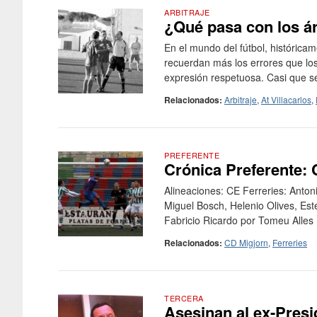
ARBITRAJE
¿Qué pasa con los ár
En el mundo del fútbol, históricam
recuerdan más los errores que los 
expresión respetuosa. Casi que se
Relacionados:
Arbitraje
,
At Villacarlos
,
PREFERENTE
Crónica Preferente: 
Alineaciones: CE Ferreries: Anton
Miguel Bosch, Helenio Olives, Est
Fabricio Ricardo por Tomeu Alles (
Relacionados:
CD Migjorn
,
Ferreries
TERCERA
Asesinan al ex-Presi