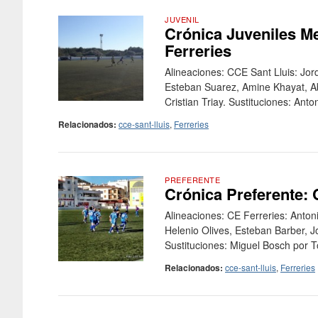
JUVENIL
Crónica Juveniles Me
Ferreries
Alineaciones: CCE Sant Lluis: Jor
Esteban Suarez, Amine Khayat, Ab
Cristian Triay. Sustituciones: Ant
Relacionados:
cce-sant-lluis
,
Ferreries
PREFERENTE
Crónica Preferente: 
Alineaciones: CE Ferreries: Anton
Helenio Olives, Esteban Barber, J
Sustituciones: Miguel Bosch por To
Relacionados:
cce-sant-lluis
,
Ferreries