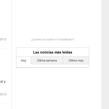
2013
¿Quieres anunciarte en FutbolBalear?
Las noticias más leídas
Hoy
Última semana
Último mes
al y
2013