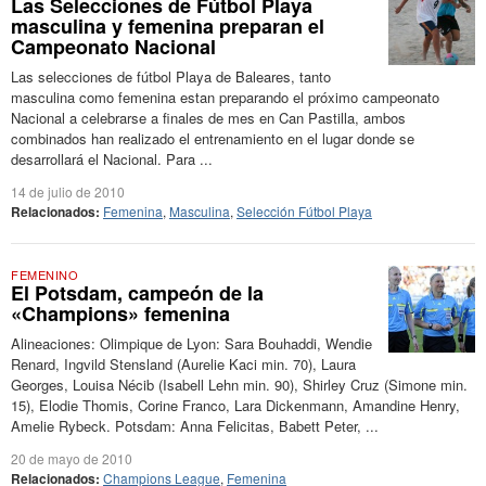
Las Selecciones de Fútbol Playa
masculina y femenina preparan el
Campeonato Nacional
Las selecciones de fútbol Playa de Baleares, tanto
masculina como femenina estan preparando el próximo campeonato
Nacional a celebrarse a finales de mes en Can Pastilla, ambos
combinados han realizado el entrenamiento en el lugar donde se
desarrollará el Nacional. Para ...
14 de julio de 2010
Relacionados:
Femenina
,
Masculina
,
Selección Fútbol Playa
FEMENINO
El Potsdam, campeón de la
«Champions» femenina
Alineaciones: Olimpique de Lyon: Sara Bouhaddi, Wendie
Renard, Ingvild Stensland (Aurelie Kaci min. 70), Laura
Georges, Louisa Nécib (Isabell Lehn min. 90), Shirley Cruz (Simone min.
15), Elodie Thomis, Corine Franco, Lara Dickenmann, Amandine Henry,
Amelie Rybeck. Potsdam: Anna Felicitas, Babett Peter, ...
20 de mayo de 2010
Relacionados:
Champions League
,
Femenina