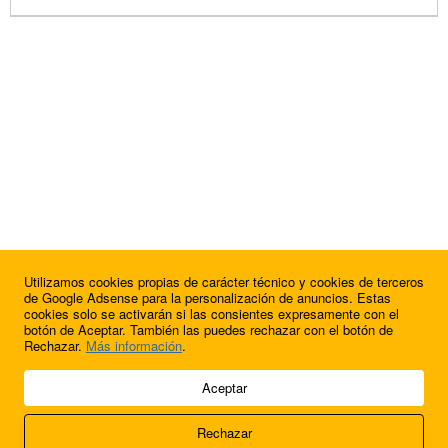
Utilizamos cookies propias de carácter técnico y cookies de terceros
de Google Adsense para la personalización de anuncios. Estas
cookies solo se activarán si las consientes expresamente con el
botón de Aceptar. También las puedes rechazar con el botón de
Rechazar.
Más información
.
© 2009 - 2026 Soluciones Corporativas IP, SL.
Aceptar
Todos los derechos reservados.
Rechazar
Aviso legal
Cookies
Acerca de nosotros
Contacto
Anúnciate en