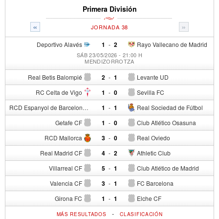
Primera División
«
»
JORNADA 38
Deportivo Alavés
1
-
2
Rayo Vallecano de Madrid
SÁB 23/05/2026 - 21:00 H
MENDIZORROTZA
Real Betis Balompié
2
-
1
Levante UD
RC Celta de Vigo
1
-
0
Sevilla FC
RCD Espanyol de Barcelona
1
-
1
Real Sociedad de Fútbol
Getafe CF
1
-
0
Club Atlético Osasuna
RCD Mallorca
3
-
0
Real Oviedo
Real Madrid CF
4
-
2
Athletic Club
Villarreal CF
5
-
1
Club Atlético de Madrid
Valencia CF
3
-
1
FC Barcelona
Girona FC
1
-
1
Elche CF
-
MÁS RESULTADOS
CLASIFICACIÓN