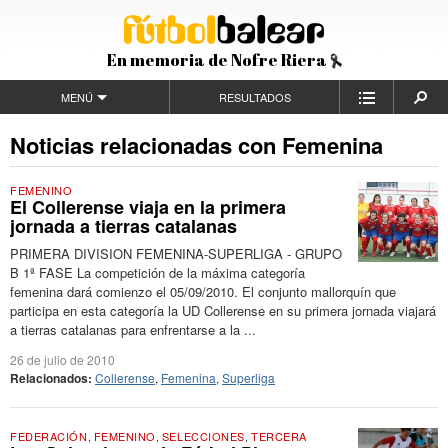
En memoria de Nofre Riera
MENÚ
RESULTADOS
Noticias relacionadas con Femenina
FEMENINO
El Collerense viaja en la primera
jornada a tierras catalanas
PRIMERA DIVISION FEMENINA-SUPERLIGA - GRUPO
B 1ª FASE La competición de la máxima categoría
femenina dará comienzo el 05/09/2010. El conjunto mallorquín que
participa en esta categoría la UD Collerense en su primera jornada viajará
a tierras catalanas para enfrentarse a la ...
26 de julio de 2010
Relacionados:
Collerense
,
Femenina
,
Superliga
FEDERACIÓN
,
FEMENINO
,
SELECCIONES
,
TERCERA