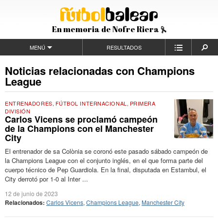
En memoria de Nofre Riera
MENÚ
RESULTADOS
Noticias relacionadas con Champions
League
ENTRENADORES
,
FÚTBOL INTERNACIONAL
,
PRIMERA
DIVISIÓN
Carlos Vicens se proclamó campeón
de la Champions con el Manchester
City
El entrenador de sa Colònia se coronó este pasado sábado campeón de
la Champions League con el conjunto inglés, en el que forma parte del
cuerpo técnico de Pep Guardiola. En la final, disputada en Estambul, el
City derrotó por 1-0 al Inter ...
12 de junio de 2023
Relacionados:
Carlos Vicens
,
Champions League
,
Manchester City