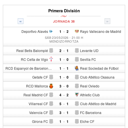
Primera División
«
»
JORNADA 38
Deportivo Alavés
1
-
2
Rayo Vallecano de Madrid
SÁB 23/05/2026 - 21:00 H
MENDIZORROTZA
Real Betis Balompié
2
-
1
Levante UD
RC Celta de Vigo
1
-
0
Sevilla FC
RCD Espanyol de Barcelona
1
-
1
Real Sociedad de Fútbol
Getafe CF
1
-
0
Club Atlético Osasuna
RCD Mallorca
3
-
0
Real Oviedo
Real Madrid CF
4
-
2
Athletic Club
Villarreal CF
5
-
1
Club Atlético de Madrid
Valencia CF
3
-
1
FC Barcelona
Girona FC
1
-
1
Elche CF