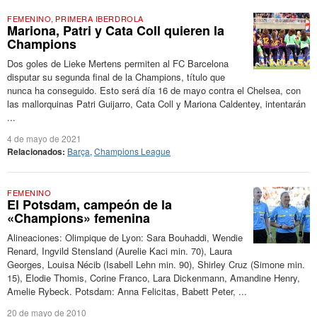
FEMENINO
,
PRIMERA IBERDROLA
Mariona, Patri y Cata Coll quieren la
Champions
Dos goles de Lieke Mertens permiten al FC Barcelona
disputar su segunda final de la Champions, título que
nunca ha conseguido. Esto será día 16 de mayo contra el Chelsea, con
las mallorquinas Patri Guijarro, Cata Coll y Mariona Caldentey, intentarán
...
4 de mayo de 2021
Relacionados:
Barça
,
Champions League
FEMENINO
El Potsdam, campeón de la
«Champions» femenina
Alineaciones: Olimpique de Lyon: Sara Bouhaddi, Wendie
Renard, Ingvild Stensland (Aurelie Kaci min. 70), Laura
Georges, Louisa Nécib (Isabell Lehn min. 90), Shirley Cruz (Simone min.
15), Elodie Thomis, Corine Franco, Lara Dickenmann, Amandine Henry,
Amelie Rybeck. Potsdam: Anna Felicitas, Babett Peter, ...
20 de mayo de 2010