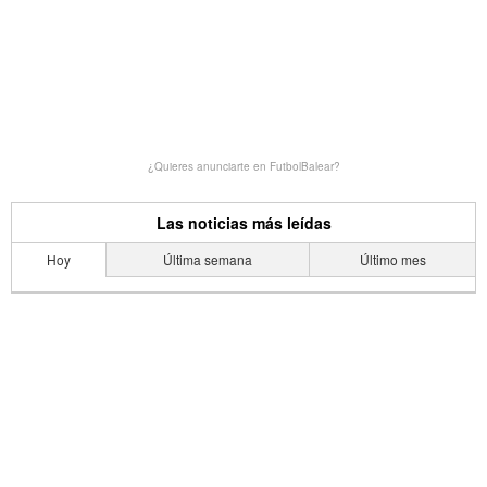
¿Quieres anunciarte en FutbolBalear?
Las noticias más leídas
Hoy
Última semana
Último mes