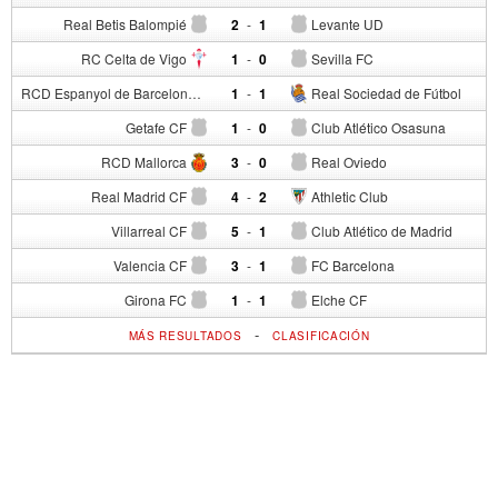
Real Betis Balompié
2
-
1
Levante UD
RC Celta de Vigo
1
-
0
Sevilla FC
RCD Espanyol de Barcelona
1
-
1
Real Sociedad de Fútbol
Getafe CF
1
-
0
Club Atlético Osasuna
RCD Mallorca
3
-
0
Real Oviedo
Real Madrid CF
4
-
2
Athletic Club
Villarreal CF
5
-
1
Club Atlético de Madrid
Valencia CF
3
-
1
FC Barcelona
Girona FC
1
-
1
Elche CF
-
MÁS RESULTADOS
CLASIFICACIÓN