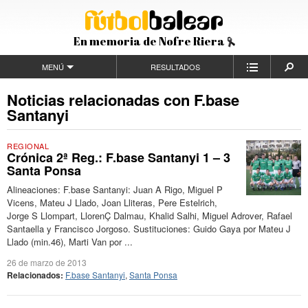
En memoria de Nofre Riera
MENÚ
RESULTADOS
Noticias relacionadas con F.base
Santanyi
REGIONAL
Crónica 2ª Reg.: F.base Santanyi 1 – 3
Santa Ponsa
Alineaciones: F.base Santanyi: Juan A Rigo, Miguel P
Vicens, Mateu J Llado, Joan Lliteras, Pere Estelrich,
Jorge S Llompart, LlorenÇ Dalmau, Khalid Salhi, Miguel Adrover, Rafael
Santaella y Francisco Jorgoso. Sustituciones: Guido Gaya por Mateu J
Llado (min.46), Marti Van por ...
26 de marzo de 2013
Relacionados:
F.base Santanyi
,
Santa Ponsa