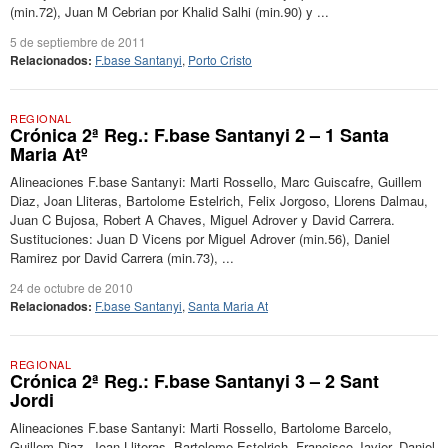
(min.72), Juan M Cebrian por Khalid Salhi (min.90) y ...
5 de septiembre de 2011
Relacionados:
F.base Santanyi
,
Porto Cristo
REGIONAL
Crónica 2ª Reg.: F.base Santanyi 2 – 1 Santa
Maria Atº
Alineaciones F.base Santanyi: Marti Rossello, Marc Guiscafre, Guillem
Diaz, Joan Lliteras, Bartolome Estelrich, Felix Jorgoso, Llorens Dalmau,
Juan C Bujosa, Robert A Chaves, Miguel Adrover y David Carrera.
Sustituciones: Juan D Vicens por Miguel Adrover (min.56), Daniel
Ramirez por David Carrera (min.73), ...
24 de octubre de 2010
Relacionados:
F.base Santanyi
,
Santa Maria At
REGIONAL
Crónica 2ª Reg.: F.base Santanyi 3 – 2 Sant
Jordi
Alineaciones F.base Santanyi: Marti Rossello, Bartolome Barcelo,
Guillem Diaz, Joan Lliteras, Bartolome Estelrich, Francisco Javier, Daniel