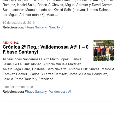
Ramirez, Khalid Salhi, Robert A Chaves, Miguel Adrover y David Carrera.
Sustituciones: Mateu J Llado por Khalid Salhi (min.38), Llorens Dalmau
por Miguel Adrover (min.46), Marc ...
10 de octubre de 2010
Relacionados:
F.base Santanyi
,
Sant Jordi
REGIONAL
Crónica 2ª Reg.: Valldemossa Atº 1 – 0
F.base Santanyi
Alineaciones Valldemossa Atº: Mario Lopez Juanola,
Jesus De La Cruz Alonso, Antonio Vinuela Martinez,
Alvaro Vega Carro, Cristobal Caro Navarro, Antonio Ruiz Suarez, Marco A
Estevez Chavez, Carlos C Larrea Ramirez, Jorge M Calvo Rodriguez,
Jose A Prieto Tauste y Francisco ...
3 de octubre de 2010
Relacionados:
F.base Santanyi
,
Valldemossa At