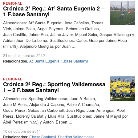
REGIONAL
Crónica 2ª Reg.: Atº Santa Eugenia 2 –
1 F.base Santanyi
Alineaciones: Atº Santa Eugenia: Jose Cañellas, Tomas
Vich, Jaime Roca, Angel Payeras, Sebastian Ordinas,
Juan Castillo, Jaime Pou, Jaime Javier, Miguel Soler, Gaspar Villalonga y
Adrian Juan De La Loma. Sustituciones: Carles Grau por Jaime Roca
(min.18), Alejandro Quetglas por Juan ...
24 de diciembre de 2012
Relacionados:
At. Santa Eugenia
,
F.base Santanyi
REGIONAL
Crónica 2ª Reg.: Sporting Valldemossa
1 – 2 F.base Santanyi
Alineaciones: Sporting Valldemossa: Juan A Bauza,
Jose M Pons, Alejandro J Capone, Pablo A Caamaño,
Oscar Perez, Sebastian Carbonell, Joan Rigo, Joan Amengual, Abel
Perez, LlorenÇ Calafat y Lluis Vila. Sustituciones: Jaime M Mayol por
Abel Perez (min.53) y Antoni Espert ...
10 de octubre de 2011
Relacionados:
F.base Santanyi
,
Sporting Valldemossa