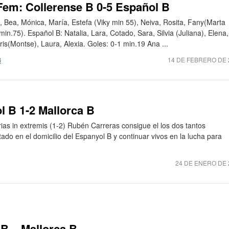
Fem: Collerense B 0-5 Español B
, Bea, Mónica, María, Estefa (Viky min 55), Neiva, Rosita, Fany(Marta
min.75). Español B: Natalia, Lara, Cotado, Sara, Silvia (Juliana), Elena,
ris(Montse), Laura, Alexia. Goles: 0-1 min.19 Ana ...
B
14 DE FEBRERO DE 
l B 1-2 Mallorca B
rias in extremis (1-2) Rubén Carreras consigue el los dos tantos
ado en el domicilio del Espanyol B y continuar vivos en la lucha para
24 DE ENERO DE 
 B – Mallorca B