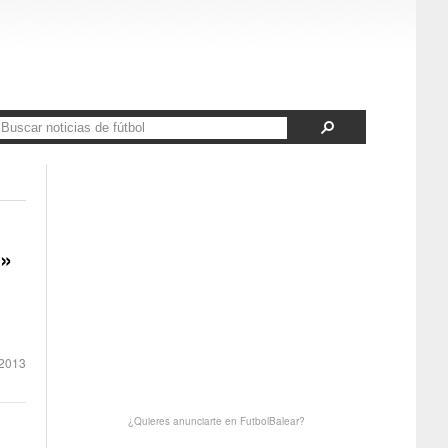
B»
2013
¿Quieres anunciarte en FutbolBalear?