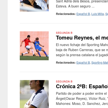
Sant Adriá dels Besos, presencian
Esteva. A buen seguro ...
Relacionados:
Español B
,
Luis Milla
,
S
SEGUNDA B
Tomeu Reynes, el mej
El nuevo fichaje del Sporting Mah
baja de Ruben Carreras, que se ma
según la prensa catalana el jugado
Relacionados:
Español B
,
Sporting Ma
SEGUNDA B
Crónica 2ªB: Españo
Partido de poder a poder entre el 
Ángel(Oscar Reyes), Víctor Ruiz, 
Mahones: Moso, D. Sanchez, Jeron