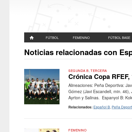
FÚTBOL
FEMENINO
FÚTBOL BASE
Noticias relacionadas con Es
SEGUNDA B
,
TERCERA
Crónica Copa RFEF, 1
Alineaciones: Peña Deportiva: Ja
Gómez (Javi Escandell, min. 46), 
Ayrton y Salinas. Espanyol B: Koke;
Relacionados:
Español B
,
Peña Deport
FEMENINO