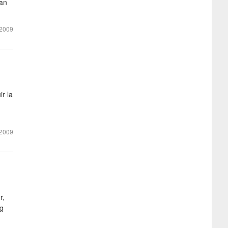
uan
2009
r la
,
2009
r,
ng