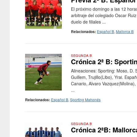
El próximo domingo a las 12 horas, 
arbitraje del colegiado Oscar Rui
duelo de filiales ...
Relacionados:
Español B
,
Mallorca B
SEGUNDA B
Crónica 2ª B: Sport
Alineaciones: Sporting: Moso, D.
Guillem, Trujillo(Libo), Yrai. Esp
Canario, Alvaro Vazquez(Molina), 
...
Relacionados:
Español B
,
Sporting Mahonés
SEGUNDA B
Crónica 2ªB: Mallorc