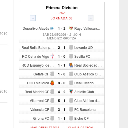
Primera División
«
»
JORNADA 38
Deportivo Alavés
1
-
2
Rayo Vallecano de Madrid
2010
SÁB 23/05/2026 - 21:00 H
MENDIZORROTZA
Real Betis Balompié
2
-
1
Levante UD
RC Celta de Vigo
1
-
0
Sevilla FC
RCD Espanyol de Barcelona
1
-
1
Real Sociedad de Fútbol
Getafe CF
1
-
0
Club Atlético Osasuna
RCD Mallorca
3
-
0
Real Oviedo
2010
Real Madrid CF
4
-
2
Athletic Club
Villarreal CF
5
-
1
Club Atlético de Madrid
Valencia CF
3
-
1
FC Barcelona
Girona FC
1
-
1
Elche CF
-
MÁS RESULTADOS
CLASIFICACIÓN