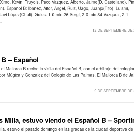
 Ximo, Kevin, Truyols, Paco Vazquez, Alberto, Jaime(D. Castellano), Pi
n). Español B: Ibañez, Aitor, Angel, Ruiz, Uago, Juanjo(Tito), Luismi,
Javi López(Chuli). Goles: 1-0 min.26 Sergi, 2-0 min.34 Vazquez, 2-1
..
12 DE SEPTIEMBRE DE 
a B – Español
l Mallorca B recibe la visita del Español B, con el arbitraje del colegi
por Múgica y Gonzalez del Colegio de Las Palmas. El Mallorca B de J
9 DE SEPTIEMBRE DE 
s Milla, estuvo viendo el Español B – Sporti
illa, estuvo el pasado domingo en las gradas de la ciudad deportiva de