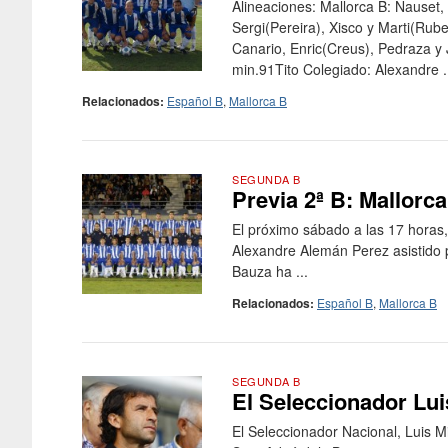
Alineaciones: Mallorca B: Nauset,
Sergi(Pereira), Xisco y Marti(Rube
Canario, Enric(Creus), Pedraza y 
min.91Tito Colegiado: Alexandre .
Relacionados:
Español B
,
Mallorca B
SEGUNDA B
Previa 2ª B: Mallorc
El próximo sábado a las 17 horas, e
Alexandre Alemán Perez asistido 
Bauza ha ...
Relacionados:
Español B
,
Mallorca B
SEGUNDA B
El Seleccionador Lui
El Seleccionador Nacional, Luis M