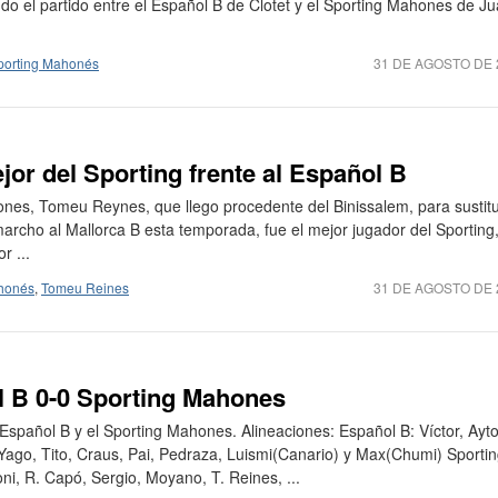
do el partido entre el Español B de Clotet y el Sporting Mahones de J
porting Mahonés
31 DE AGOSTO DE 
or del Sporting frente al Español B
ones, Tomeu Reynes, que llego procedente del Binissalem, para sustitui
rcho al Mallorca B esta temporada, fue el mejor jugador del Sporting
r ...
honés
,
Tomeu Reines
31 DE AGOSTO DE 
l B 0-0 Sporting Mahones
Español B y el Sporting Mahones. Alineaciones: Español B: Víctor, Ayto
Yago, Tito, Craus, Pai, Pedraza, Luismi(Canario) y Max(Chumi) Sporti
i, R. Capó, Sergio, Moyano, T. Reines, ...