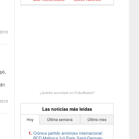
2010
pó,
.81
¿Quieres anunciarte en FutbolBalear?
2010
Las noticias más leídas
Hoy
Última semana
Último mes
Crónica partido amistoso internacional:
RCD Mallorca 3-0 Paris Saint-Germain