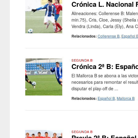
Crónica L. Nacional 
Alineaciones: Collerense B: Malen
min.75), Cris, Cloe, Jessy (Sheila 
Vendra (Linda), Carla (Ely), Ana C
Relacionados:
Collerense B
,
Español 
SEGUNDA B
Crónica 2ª B: Españo
El Mallorca B se abona a las victo
necesarios para remontar el result
disputar el play-off de ...
Relacionados:
Español B
,
Mallorca B
SEGUNDA B
Previa 2ª B: Español