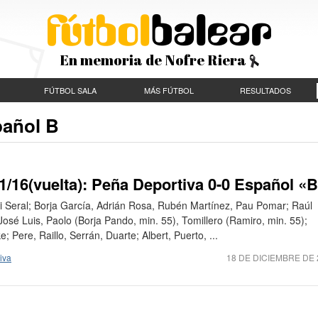
En memoria de Nofre Riera
FÚTBOL SALA
MÁS FÚTBOL
RESULTADOS
pañol B
/16(vuelta): Peña Deportiva 0-0 Español «
vi Seral; Borja García, Adrián Rosa, Rubén Martínez, Pau Pomar; Raúl
José Luis, Paolo (Borja Pando, min. 55), Tomillero (Ramiro, min. 55);
 Pere, Raillo, Serrán, Duarte; Albert, Puerto, ...
iva
18 DE DICIEMBRE DE 