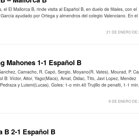
el El Mallorca B, rinde visita al Español B, en duelo de filiales, con el
z García ayudado por Ortega y almendros del colegio Valenciano. En el
21 DE ENERO DE 
ing Mahones 1-1 Español B
 Sanchez, Camacho, R. Capó, Sergio, Moyano(R. Vates), Mourad, P. Ca
añol B: Víctor, Aitor, Yago(Macs), Amat, Didac, Tito, Javi Lopez, Mendez
Pedraza y Luismi(Lucas). Goles: 1-o min.40 Trujillo de penalti, 1-1 min
9 DE ENERO DE 
a B 2-1 Español B