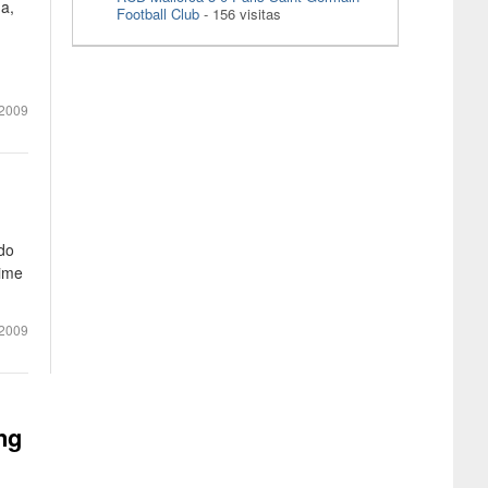
na,
Football Club
- 156 visitas
2009
ado
aime
2009
ng