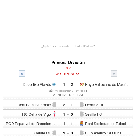
¿Quieres anunciarte en FutbolBalear?
Primera División
«
»
JORNADA 38
Deportivo Alavés
1
-
2
Rayo Vallecano de Madrid
SÁB 23/05/2026 - 21:00 H
MENDIZORROTZA
Real Betis Balompié
2
-
1
Levante UD
RC Celta de Vigo
1
-
0
Sevilla FC
RCD Espanyol de Barcelona
1
-
1
Real Sociedad de Fútbol
Getafe CF
1
-
0
Club Atlético Osasuna