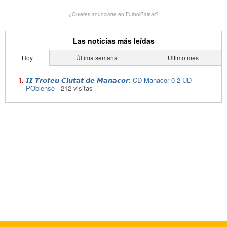
¿Quieres anunciarte en FutbolBalear?
Las noticias más leídas
Hoy
Última semana
Último mes
𝙄𝙄 𝙏𝙧𝙤𝙛𝙚𝙪 𝘾𝙞𝙪𝙩𝙖𝙩 𝙙𝙚 𝙈𝙖𝙣𝙖𝙘𝙤𝙧: CD Manacor 0-2 UD
POblense
- 212 visitas