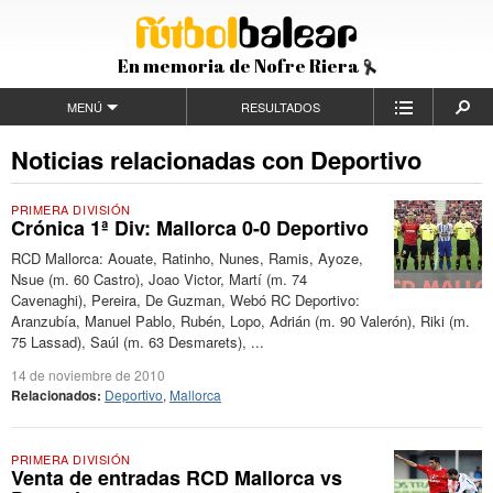
En memoria de Nofre Riera
MENÚ
RESULTADOS
Noticias relacionadas con Deportivo
PRIMERA DIVISIÓN
Crónica 1ª Div: Mallorca 0-0 Deportivo
RCD Mallorca: Aouate, Ratinho, Nunes, Ramis, Ayoze,
Nsue (m. 60 Castro), Joao Victor, Martí (m. 74
Cavenaghi), Pereira, De Guzman, Webó RC Deportivo:
Aranzubía, Manuel Pablo, Rubén, Lopo, Adrián (m. 90 Valerón), Riki (m.
75 Lassad), Saúl (m. 63 Desmarets), ...
14 de noviembre de 2010
Relacionados:
Deportivo
,
Mallorca
PRIMERA DIVISIÓN
Venta de entradas RCD Mallorca vs