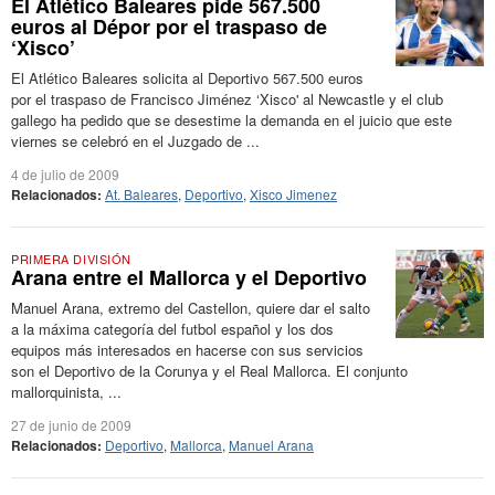
El Atlético Baleares pide 567.500
euros al Dépor por el traspaso de
‘Xisco’
El Atlético Baleares solicita al Deportivo 567.500 euros
por el traspaso de Francisco Jiménez ‘Xisco' al Newcastle y el club
gallego ha pedido que se desestime la demanda en el juicio que este
viernes se celebró en el Juzgado de ...
4 de julio de 2009
Relacionados:
At. Baleares
,
Deportivo
,
Xisco Jimenez
PRIMERA DIVISIÓN
Arana entre el Mallorca y el Deportivo
Manuel Arana, extremo del Castellon, quiere dar el salto
a la máxima categoría del futbol español y los dos
equipos más interesados en hacerse con sus servicios
son el Deportivo de la Corunya y el Real Mallorca. El conjunto
mallorquinista, ...
27 de junio de 2009
Relacionados:
Deportivo
,
Mallorca
,
Manuel Arana