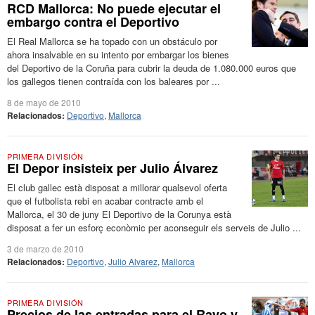
RCD Mallorca: No puede ejecutar el
embargo contra el Deportivo
El Real Mallorca se ha topado con un obstáculo por
ahora insalvable en su intento por embargar los bienes
del Deportivo de la Coruña para cubrir la deuda de 1.080.000 euros que
los gallegos tienen contraída con los baleares por ...
8 de mayo de 2010
Relacionados:
Deportivo
,
Mallorca
PRIMERA DIVISIÓN
El Depor insisteix per Julio Álvarez
El club gallec està disposat a millorar qualsevol oferta
que el futbolista rebi en acabar contracte amb el
Mallorca, el 30 de juny El Deportivo de la Corunya està
disposat a fer un esforç econòmic per aconseguir els serveis de Julio ...
3 de marzo de 2010
Relacionados:
Deportivo
,
Julio Alvarez
,
Mallorca
PRIMERA DIVISIÓN
Precios de las entradas para el Rayo y