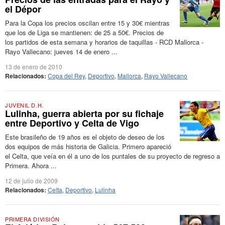
el Dépor
Para la Copa los precios oscilan entre 15 y 30€ mientras
que los de Liga se mantienen: de 25 a 50€. Precios de
los partidos de esta semana y horarios de taquillas - RCD Mallorca -
Rayo Vallecano: jueves 14 de enero ...
13 de enero de 2010
Relacionados:
Copa del Rey
,
Deportivo
,
Mallorca
,
Rayo Vallecano
JUVENIL D.H.
Lulinha, guerra abierta por su fichaje
entre Deportivo y Celta de Vigo
Este brasileño de 19 años es el objeto de deseo de los
dos equipos de más historia de Galicia. Primero apareció
el Celta, que veía en él a uno de los puntales de su proyecto de regreso a
Primera. Ahora ...
12 de julio de 2009
Relacionados:
Celta
,
Deportivo
,
Lulinha
PRIMERA DIVISIÓN