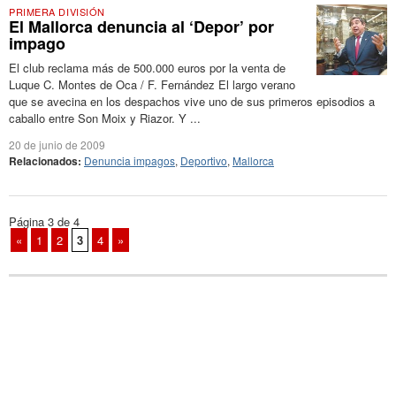
PRIMERA DIVISIÓN
El Mallorca denuncia al ‘Depor’ por
impago
El club reclama más de 500.000 euros por la venta de
Luque C. Montes de Oca / F. Fernández El largo verano
que se avecina en los despachos vive uno de sus primeros episodios a
caballo entre Son Moix y Riazor. Y ...
20 de junio de 2009
Relacionados:
Denuncia impagos
,
Deportivo
,
Mallorca
Página 3 de 4
«
1
2
3
4
»