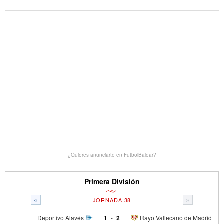
¿Quieres anunciarte en FutbolBalear?
Primera División
«
»
JORNADA 38
Deportivo Alavés
1
-
2
Rayo Vallecano de Madrid