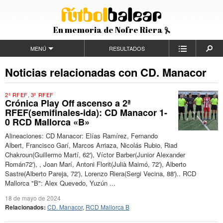
En memoria de Nofre Riera
MENÚ
RESULTADOS
Noticias relacionadas con CD. Manacor
2ª RFEF
,
3ª RFEF
Crónica Play Off ascenso a 2ª
RFEF(semifinales-ida): CD Manacor 1-
0 RCD Mallorca «B»
Alineaciones: CD Manacor: Elías Ramírez, Fernando
Albert, Francisco Garí, Marcos Arriaza, Nicolás Rubio, Riad
Chakroun(Guillermo Martí, 62'), Víctor Barber(Junior Alexander
Román72'), , Joan Marí, Antoni Florit(Julià Maimó, 72'), Alberto
Sastre(Alberto Pareja, 72'), Lorenzo Riera(Sergi Vecina, 88').. RCD
Mallorca "B": Alex Quevedo, Yuzún ...
18 de mayo de 2024
Relacionados:
CD. Manacor
,
RCD Mallorca B