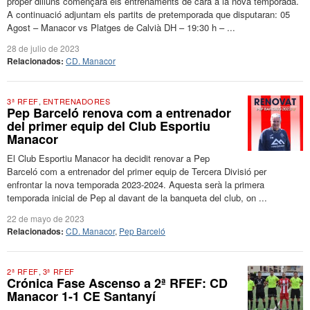
proper dilluns començarà els entrenaments de cara a la nova temporada.
A continuació adjuntam els partits de pretemporada que disputaran: 05
Agost – Manacor vs Platges de Calvià DH – 19:30 h – ...
28 de julio de 2023
Relacionados:
CD. Manacor
3ª RFEF
,
ENTRENADORES
Pep Barceló renova com a entrenador
del primer equip del Club Esportiu
Manacor
El Club Esportiu Manacor ha decidit renovar a Pep
Barceló com a entrenador del primer equip de Tercera Divisió per
enfrontar la nova temporada 2023-2024. Aquesta serà la primera
temporada inicial de Pep al davant de la banqueta del club, on ...
22 de mayo de 2023
Relacionados:
CD. Manacor
,
Pep Barceló
2ª RFEF
,
3ª RFEF
Crónica Fase Ascenso a 2ª RFEF: CD
Manacor 1-1 CE Santanyí