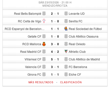
SÁB 23/05/2026 - 21:00 H
MENDIZORROTZA
Real Betis Balompié
2
-
1
Levante UD
RC Celta de Vigo
1
-
0
Sevilla FC
RCD Espanyol de Barcelona
1
-
1
Real Sociedad de Fútbol
Getafe CF
1
-
0
Club Atlético Osasuna
RCD Mallorca
3
-
0
Real Oviedo
Real Madrid CF
4
-
2
Athletic Club
Villarreal CF
5
-
1
Club Atlético de Madrid
Valencia CF
3
-
1
FC Barcelona
Girona FC
1
-
1
Elche CF
-
MÁS RESULTADOS
CLASIFICACIÓN