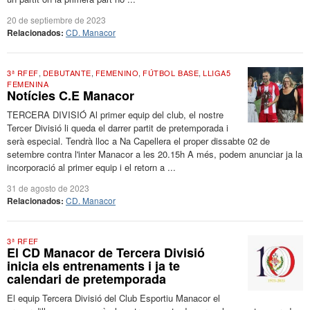
20 de septiembre de 2023
Relacionados:
CD. Manacor
3ª RFEF
,
DEBUTANTE
,
FEMENINO
,
FÚTBOL BASE
,
LLIGA5
FEMENINA
Notícies C.E Manacor
TERCERA DIVISIÓ Al primer equip del club, el nostre
Tercer Divisió li queda el darrer partit de pretemporada i
serà especial. Tendrà lloc a Na Capellera el proper dissabte 02 de
setembre contra l'inter Manacor a les 20.15h A més, podem anunciar ja la
incorporació al primer equip i el retorn a ...
31 de agosto de 2023
Relacionados:
CD. Manacor
3ª RFEF
El CD Manacor de Tercera Divisió
inicia els entrenaments i ja te
calendari de pretemporada
El equip Tercera Divisió del Club Esportiu Manacor el