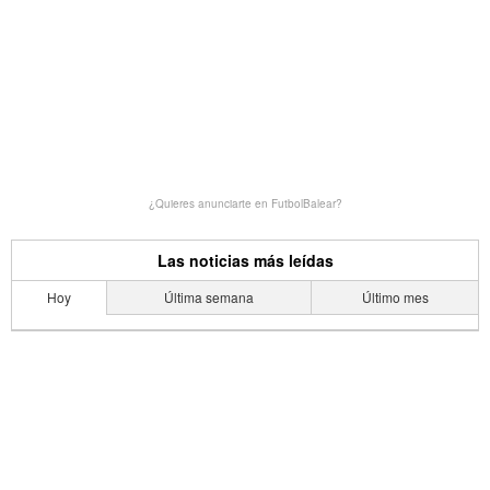
¿Quieres anunciarte en FutbolBalear?
Las noticias más leídas
Hoy
Última semana
Último mes