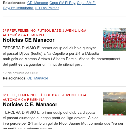
Relacionados:
CD. Manacor
,
Copa SM El Rey
,
Copa SM El
Rey(1ªeliminatoria)
,
UD Las Palmas
3ª RFEF
,
FEMENINO
,
FÚTBOL BASE
,
JUVENIL
,
LIGA
AUTONÓMICA FEMENINA
Noticias CE Manacor
TERCERA DIVISIÓ El primer equip del club va guanyar
el passat Dijous (festiu) a Na Capellera per 2-1 a l’Alcúdia
amb gols de Marcos Arriaza i Alberto Pareja. Abans del començament
del partit es va guardar un minut de silenci per ...
17 de octubre de 2023
Relacionados:
CD. Manacor
3ª RFEF
,
FEMENINO
,
FÚTBOL BASE
,
JUVENIL
,
LIGA
AUTONÓMICA FEMENINA
Notícies C.E. Manacor
TERCERA DIVISIÓ El primer equip del club va disputar
el passat diumenge el segon partit de lliga davant l’Alaior
i va perdre per 2-1 amb un gol de Nico. Jaume Mut comenta que "va ser
un partit on la primera part no ...