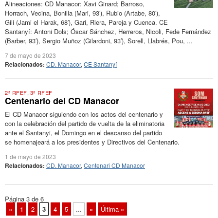
Alineaciones: CD Manacor: Xavi Ginard; Barroso,
Horrach, Vecina, Bonilla (Mari, 93′), Rubio (Artabe, 80′),
Gili (Jami el Harak, 68′), Gari, Riera, Pareja y Cuenca. CE
Santanyí: Antoni Dols; Óscar Sánchez, Herreros, Nicoli, Fede Fernández
(Barber, 93′), Sergio Muñoz (Gilardoni, 93′), Sorell, Llabrés, Pou, ...
7 de mayo de 2023
Relacionados:
CD. Manacor
,
CE Santanyí
2ª RFEF
,
3ª RFEF
Centenario del CD Manacor
El CD Manacor siguiendo con los actos del centenario y
con la celebración del partido de vuelta de la eliminatoria
ante el Santanyi, el Domingo en el descanso del partido
se homenajeará a los presidentes y Directivos del Centenario.
1 de mayo de 2023
Relacionados:
CD. Manacor
,
Centenari CD Manacor
Página 3 de 6
«
1
2
3
4
5
...
»
Última »