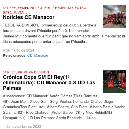
3ª RFEF
,
FEMENINO
,
FÚTBOL 7 FEMENINO
,
FÚTBOL
BASE
,
JUVENIL
Notícies CE Manacor
TERCERA DIVISIÓ El primer equip del club va perdre a
fora de casa davant l'Alcúdia per 2 a 0. L’entrenador
Jaume Mut comenta que “Un partit que no vam sortir amb la mentalitat ni
ideas adecuades per afrontar el partit on l'Alcudia ...
6 de marzo de 2024
Relacionados:
CD. Manacor
3ª RFEF
,
PRIMERA DIVISIÓN
Crónica Copa SM El Rey(1ª
eliminatoria): CD Manacor 0-3 UD Las
Palmas
Alineaciones: CD Manacor: Aarón Gómez(Elías Ramírez,
46'), Joan Marí, Xisco Gari, Sergi Vecina, Fernando ‘Chato’, Diego
Granados(Toni Florit, 82'), Albert Sastre, Sito Riera, Alberto Pareja(Nacho
Salama, 82'), Riad Chakroun(Víctor Barber, 78') y Nico Rubio(Miki
Llompart, 59'). UD Las Palmas: Aarón Escandell, Julián ...
1 de noviembre de 2023