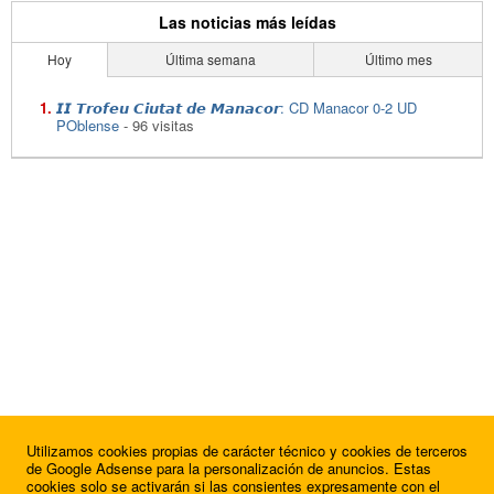
Las noticias más leídas
Hoy
Última semana
Último mes
𝙄𝙄 𝙏𝙧𝙤𝙛𝙚𝙪 𝘾𝙞𝙪𝙩𝙖𝙩 𝙙𝙚 𝙈𝙖𝙣𝙖𝙘𝙤𝙧: CD Manacor 0-2 UD
POblense
- 96 visitas
Utilizamos cookies propias de carácter técnico y cookies de terceros
de Google Adsense para la personalización de anuncios. Estas
cookies solo se activarán si las consientes expresamente con el