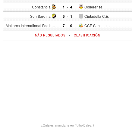
Constancia
1
-
4
Collerense
Son Sardina
5
-
1
Ciutadella C.E.
Mallorca International Football Club del S.p.
7
-
0
CCE Sant Lluis
-
MÁS RESULTADOS
CLASIFICACIÓN
¿Quieres anunciarte en FutbolBalear?