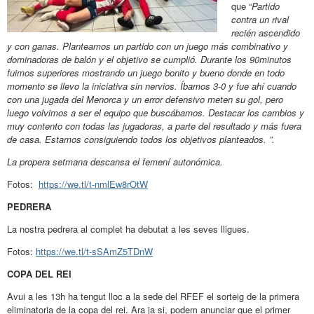
que “
Partido
contra un rival
recién ascendido
y con ganas. Planteamos un partido con un juego más combinativo y
dominadoras de balón y el objetivo se cumplió. Durante los 90minutos
fuimos superiores mostrando un juego bonito y bueno donde en todo
momento se llevo la iniciativa sin nervios. Íbamos 3-0 y fue ahí cuando
con una jugada del Menorca y un error defensivo meten su gol, pero
luego volvimos a ser el equipo que buscábamos. Destacar los cambios y
muy contento con todas las jugadoras, a parte del resultado y más fuera
de casa. Estamos consiguiendo todos los objetivos planteados. ”.
La propera setmana descansa el femení autonómica.
Fotos:
https://we.tl/t-nmlEw8rOtW
PEDRERA
La nostra pedrera al complet ha debutat a les seves lligues.
Fotos:
https://we.tl/t-sSAmZ5TDnW
COPA DEL REI
Avui a les 13h ha tengut lloc a la sede del RFEF el sorteig de la primera
eliminatoria de la copa del rei. Ara ja si, podem anunciar que el primer