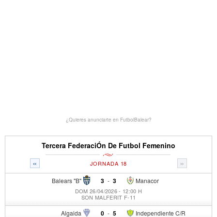
¿Quieres anunciarte en FutbolBalear?
Tercera FederaciÓn De Futbol Femenino
«
»
JORNADA 18
Balears "B"
3
-
3
Manacor
DOM 26/04/2026 - 12:00 H
SON MALFERIT F-11
Algaida
0
-
5
Independiente C/R