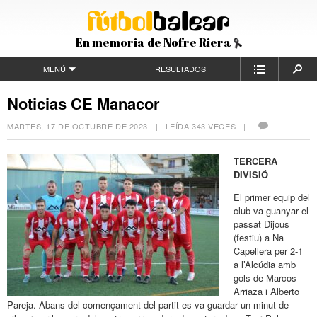
En memoria de Nofre Riera
MENÚ
RESULTADOS
Noticias CE Manacor
MARTES, 17 DE OCTUBRE DE 2023
| LEÍDA 343 VECES |
TERCERA
DIVISIÓ
El primer equip del
club va guanyar el
passat Dijous
(festiu) a Na
Capellera per 2-1
a l’Alcúdia amb
gols de Marcos
Arriaza i Alberto
Pareja. Abans del començament del partit es va guardar un minut de