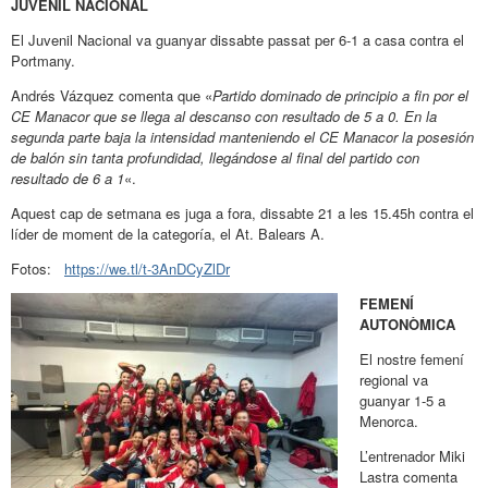
JUVENIL NACIONAL
El Juvenil Nacional va guanyar dissabte passat per 6-1 a casa contra el
Portmany.
Andrés Vázquez comenta que «
Partido dominado de principio a fin por el
CE Manacor que se llega al descanso con resultado de 5 a 0. En la
segunda parte baja la intensidad manteniendo el CE Manacor la posesión
de balón sin tanta profundidad, llegándose al final del partido con
resultado de 6 a 1
«.
Aquest cap de setmana es juga a fora, dissabte 21 a les 15.45h contra el
líder de moment de la categoría, el At. Balears A.
Fotos:
https://we.tl/t-3AnDCyZlDr
FEMENÍ
AUTONÒMICA
El nostre femení
regional va
guanyar 1-5 a
Menorca.
L’entrenador Miki
Lastra comenta