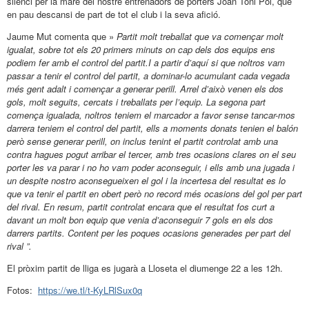
silenci per la mare del nostre entrenadors de porters Joan Toni Pol, que
en pau descansi de part de tot el club i la seva afició.
Jaume Mut comenta que »
Partit molt treballat que va començar molt
igualat, sobre tot els 20 primers minuts on cap dels dos equips ens
podiem fer amb el control del partit.I a partir d’aquí si que noltros vam
passar a tenir el control del partit, a dominar-lo acumulant cada vegada
més gent adalt i començar a generar perill.
Arrel d’això venen els dos
gols, molt seguits, cercats i treballats per l’equip.
La segona part
comença igualada, noltros teniem el marcador a favor sense tancar-mos
darrera teniem el control del partit, ells a moments donats tenien el balón
però sense generar perill, on inclus tenint el partit controlat amb una
contra hagues pogut arribar el tercer, amb tres ocasions clares on el seu
porter les va parar i no ho vam poder aconseguir, i ells amb una jugada i
un despite nostro aconsegueixen el gol i la incertesa del resultat es lo
que va tenir el partit en obert però no record més ocasions del gol per part
del rival. En resum, partit controlat encara que el resultat fos curt a
davant un molt bon equip que venia d’aconseguir 7 gols en els dos
darrers partits. Content per les poques ocasions generades per part del
rival ”.
El pròxim partit de lliga es jugarà a Lloseta el diumenge 22 a les 12h.
Fotos:
https://we.tl/t-KyLRlSux0q