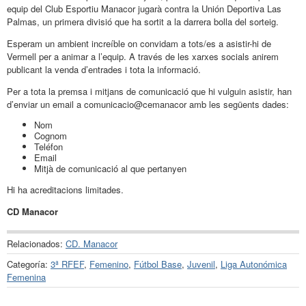
equip del Club Esportiu Manacor jugarà contra la Unión Deportiva Las
Palmas, un primera divisió que ha sortit a la darrera bolla del sorteig.
Esperam un ambient increíble on convidam a tots/es a asistir-hi de
Vermell per a animar a l’equip. A través de les xarxes socials anirem
publicant la venda d’entrades i tota la informació.
Per a tota la premsa i mitjans de comunicació que hi vulguin asistir, han
d’enviar un email a comunicacio@cemanacor amb les següents dades:
Nom
Cognom
Teléfon
Email
Mitjà de comunicació al que pertanyen
Hi ha acreditacions limitades.
CD Manacor
Relacionados:
CD. Manacor
Categoría:
3ª RFEF
,
Femenino
,
Fútbol Base
,
Juvenil
,
Liga Autonómica
Femenina