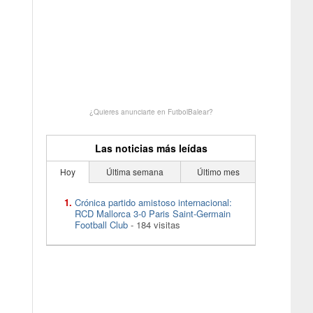
¿Quieres anunciarte en FutbolBalear?
Las noticias más leídas
Hoy
Última semana
Último mes
Crónica partido amistoso internacional:
RCD Mallorca 3-0 Paris Saint-Germain
Football Club
- 184 visitas