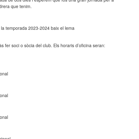
edrera que tenim.
er la temporada 2023-2024
baix
el lema
s fer soci o sòcia del club. Els horaris d’oficina seran:
ional
ional
ional
cional