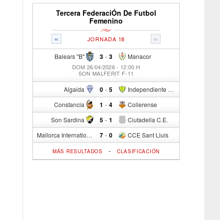
Tercera FederaciÓn De Futbol
Femenino
«
»
JORNADA 18
Balears "B"
3
-
3
Manacor
DOM 26/04/2026 - 12:00 H
SON MALFERIT F-11
Algaida
0
-
5
Independiente C/R
Constancia
1
-
4
Collerense
Son Sardina
5
-
1
Ciutadella C.E.
Mallorca International Football Club del S.p.
7
-
0
CCE Sant Lluis
-
MÁS RESULTADOS
CLASIFICACIÓN