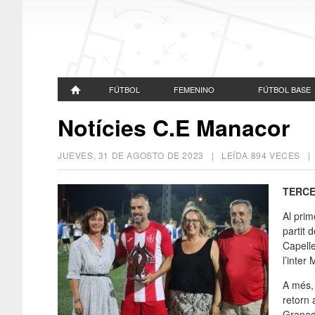
FÚTBOL
FEMENINO
FÚTBOL BASE
Notícies C.E Manacor
JUEVES, 31 DE AGOSTO DE 2023
| LEÍDA 894 VECES 
TERCE
Al prim
partit 
Capell
l’
inter
M
A més, 
retorn 
Granado