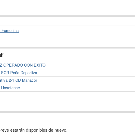
5 Femenina
ar
Z OPERADO CON ÉXITO
3 SCR Peña Deportiva
rtiva 2-1 CD Manacor
 Llosetense
reve estarán disponibles de nuevo.