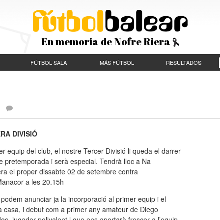
En memoria de Nofre Riera
FÚTBOL SALA
MÁS FÚTBOL
RESULTADOS
|
RA DIVISIÓ
er equip del club,
el nostre Tercer Divisió
li queda el darrer
de pretemporada i serà especial.
Tendrà
lloc a Na
era
el proper dissabte
02 de setembre contra
anacor a les
20.15h
podem anunciar ja la incorporació al primer equip i el
a casa, i debut com a primer any amateur de Diego
s, jugador polivalent i que ens aportarà frescor a l’equip.