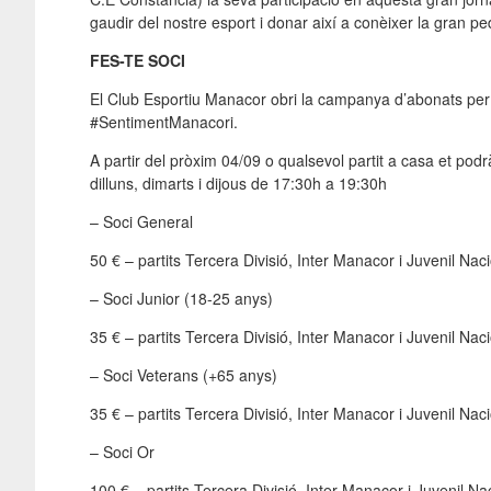
gaudir del nostre esport i donar així a conèixer la gran p
FES-TE SOCI
El Club Esportiu Manacor obri la campanya d’abonats p
#SentimentManacori.
A partir del pròxim 04/09 o qualsevol partit a casa et podrà
dilluns, dimarts i dijous de 17:
30h
a 19:
30h
– Soci General
50 € – partits Tercera Divisió, Inter Manacor i Juvenil Nac
– Soci Junior (18-25 anys)
35 € – partits Tercera Divisió, Inter Manacor i Juvenil Nac
– Soci Veterans (+65 anys)
35 € – partits Tercera Divisió, Inter Manacor i Juvenil Nac
– Soci Or
100 € – partits Tercera Divisió, Inter Manacor i Juvenil Na