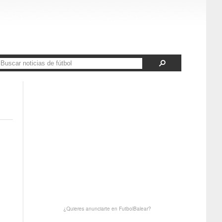
¿Quieres anunciarte en FutbolBalear?