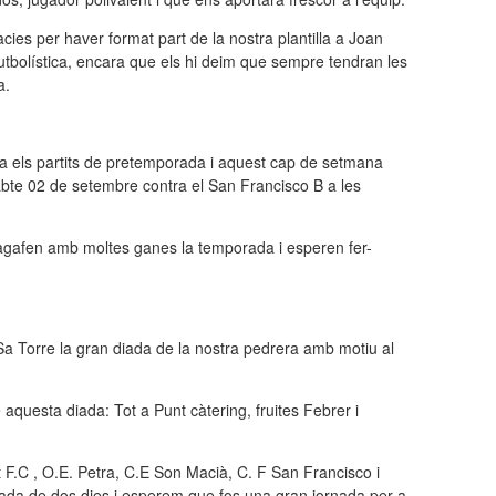
cies per haver format part de la nostra plantilla a Joan
utbolística, encara que els hi
deim
que sempre tendran les
a.
ja els partits de pretemporada i aquest cap de setmana
abte 02 de setembre contra el San Francisco B a les
gafen amb moltes ganes la temporada i esperen fer-
a Torre la gran diada de la nostra pedrera amb motiu al
e aquesta diada: Tot a Punt càtering, fruites
Febrer
i
 F.
C
,
O.E. Petra, C.
E
Son Macià, C.
F
San Francisco i
nada de dos dies i esperem que fos una gran jornada per a