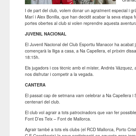
I de part del club, volem donar un agraïment especial i grà
Marí i
Alex
Bonilla
, que han decidit acabar la seva etapa f
portes obertes al club si volen reprendre aquesta aventur
JUVENIL NACIONAL
El Juvenil Nacional del Club Esportiu Manacor ha acabat 
començarà la lliga a casa, a Na Capellera, el pròxim diss
18:
15h
.
Els jugadors i cos tècnic amb el míster,
Andrés
Vázquez, a
nos
disfrutar
i competir a la vegada.
CANTERA
El passat cap de setmana vam celebrar a Na Capellera i S
centenari del club.
El club vol agrair a tots patrocinadors que van fer possibl
Font
D’es
Teix – Font de Mallorca.
Agrair també a tots els clubs (el
RCD
Mallorca, Porto Crist
C.
E
Constància) la seva participació en aquesta gran jor