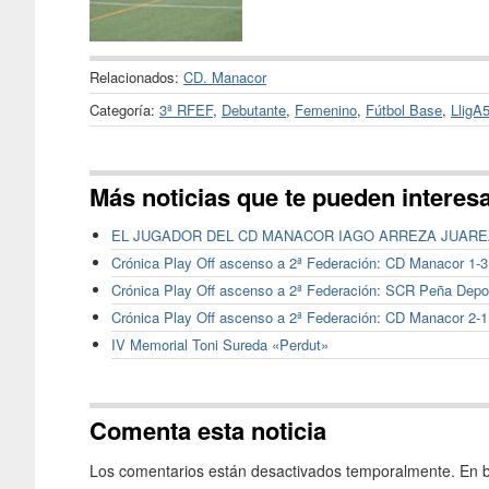
Relacionados:
CD. Manacor
Categoría:
3ª RFEF
,
Debutante
,
Femenino
,
Fútbol Base
,
LligA
Más noticias que te pueden interes
EL JUGADOR DEL CD MANACOR IAGO ARREZA JUARE
Crónica Play Off ascenso a 2ª Federación: CD Manacor 1-
Crónica Play Off ascenso a 2ª Federación: SCR Peña Depo
Crónica Play Off ascenso a 2ª Federación: CD Manacor 2-1
IV Memorial Toni Sureda «Perdut»
Comenta esta noticia
Los comentarios están desactivados temporalmente. En b