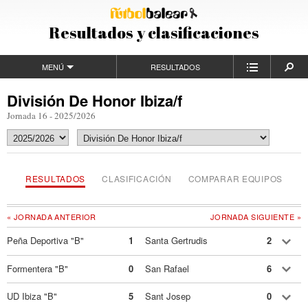
Resultados y clasificaciones
MENÚ
RESULTADOS
División De Honor Ibiza/f
Jornada 16 - 2025/2026
RESULTADOS
CLASIFICACIÓN
COMPARAR EQUIPOS
« JORNADA ANTERIOR
JORNADA SIGUIENTE »
Peña Deportiva "B"
1
Santa Gertrudis
2
Formentera "B"
0
San Rafael
6
UD Ibiza "B"
5
Sant Josep
0