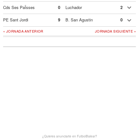
Cds Ses PaÏsses
0
Luchador
2
PE Sant Jordi
9
B. San Agustin
0
« JORNADA ANTERIOR
JORNADA SIGUIENTE »
¿Quieres anunciarte en FutbolBalear?