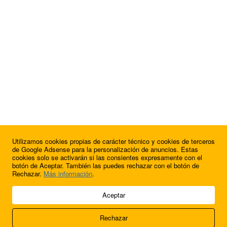
Utilizamos cookies propias de carácter técnico y cookies de terceros
¿Quieres anunciarte en FutbolBalear?
de Google Adsense para la personalización de anuncios. Estas
cookies solo se activarán si las consientes expresamente con el
botón de Aceptar. También las puedes rechazar con el botón de
Rechazar.
Más información
.
© 2009 - 2026 Soluciones Corporativas IP, SL.
Aceptar
Todos los derechos reservados.
Rechazar
Aviso legal
Cookies
Acerca de nosotros
Contacto
Anúnciate en