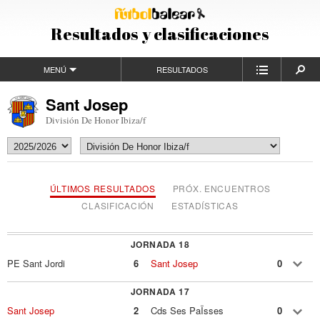
Resultados y clasificaciones
MENÚ
RESULTADOS
Sant Josep
División De Honor Ibiza/f
ÚLTIMOS RESULTADOS
PRÓX. ENCUENTROS
CLASIFICACIÓN
ESTADÍSTICAS
JORNADA 18
PE Sant Jordi
6
Sant Josep
0
JORNADA 17
Sant Josep
2
Cds Ses PaÏsses
0