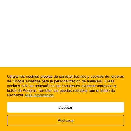
Utilizamos cookies propias de carácter técnico y cookies de terceros
¿Quieres anunciarte en FutbolBalear?
de Google Adsense para la personalización de anuncios. Estas
cookies solo se activarán si las consientes expresamente con el
botón de Aceptar. También las puedes rechazar con el botón de
Rechazar.
Más información
.
© 2009 - 2026 Soluciones Corporativas IP, SL.
Aceptar
Todos los derechos reservados.
Rechazar
Aviso legal
Cookies
Acerca de nosotros
Contacto
Anúnciate en
FútbolBalear