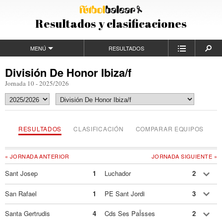
Resultados y clasificaciones
MENÚ
RESULTADOS
División De Honor Ibiza/f
Jornada 10 - 2025/2026
RESULTADOS
CLASIFICACIÓN
COMPARAR EQUIPOS
« JORNADA ANTERIOR
JORNADA SIGUIENTE »
Sant Josep
1
Luchador
2
San Rafael
1
PE Sant Jordi
3
Santa Gertrudis
4
Cds Ses PaÏsses
2