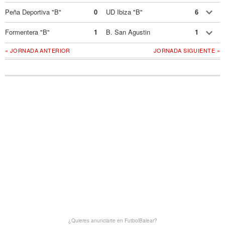
Peña Deportiva "B"
0
UD Ibiza "B"
6
Formentera "B"
1
B. San Agustin
1
« JORNADA ANTERIOR
JORNADA SIGUIENTE »
¿Quieres anunciarte en FutbolBalear?