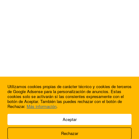
Utilizamos cookies propias de carácter técnico y cookies de terceros
¿Quieres anunciarte en FutbolBalear?
de Google Adsense para la personalización de anuncios. Estas
cookies solo se activarán si las consientes expresamente con el
botón de Aceptar. También las puedes rechazar con el botón de
Rechazar.
Más información
.
© 2009 - 2026 Soluciones Corporativas IP, SL.
Aceptar
Todos los derechos reservados.
Rechazar
Aviso legal
Cookies
Acerca de nosotros
Contacto
Anúnciate en