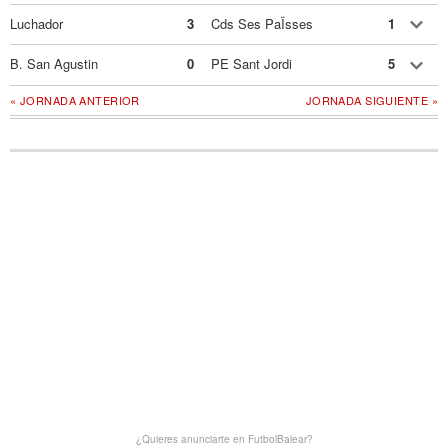
Luchador
3
Cds Ses PaÏsses
1
B. San Agustin
0
PE Sant Jordi
5
« JORNADA ANTERIOR
JORNADA SIGUIENTE »
¿Quieres anunciarte en FutbolBalear?