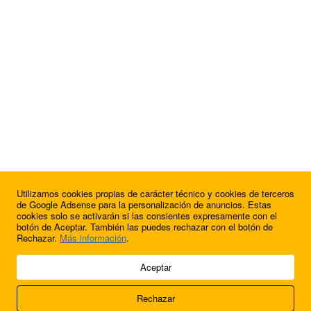
Utilizamos cookies propias de carácter técnico y cookies de terceros
¿Quieres anunciarte en FutbolBalear?
de Google Adsense para la personalización de anuncios. Estas
cookies solo se activarán si las consientes expresamente con el
botón de Aceptar. También las puedes rechazar con el botón de
Rechazar.
Más información
.
© 2009 - 2026 Soluciones Corporativas IP, SL.
Aceptar
Todos los derechos reservados.
Rechazar
Aviso legal
Cookies
Acerca de nosotros
Contacto
Anúnciate en