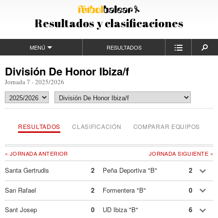
Resultados y clasificaciones
MENÚ
RESULTADOS
División De Honor Ibiza/f
Jornada 7 - 2025/2026
RESULTADOS
CLASIFICACIÓN
COMPARAR EQUIPOS
« JORNADA ANTERIOR
JORNADA SIGUIENTE »
Santa Gertrudis
2
Peña Deportiva "B"
2
San Rafael
2
Formentera "B"
0
Sant Josep
0
UD Ibiza "B"
6