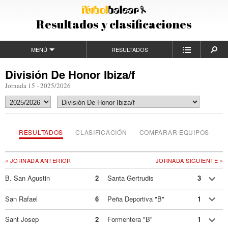
Resultados y clasificaciones
MENÚ
RESULTADOS
División De Honor Ibiza/f
Jornada 15 - 2025/2026
RESULTADOS
CLASIFICACIÓN
COMPARAR EQUIPOS
« JORNADA ANTERIOR
JORNADA SIGUIENTE »
B. San Agustin
2
Santa Gertrudis
3
San Rafael
6
Peña Deportiva "B"
1
Sant Josep
2
Formentera "B"
1