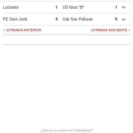
Luchador
1
UD Ibiza "B"
1
PE Sant Jordi
4
Cds Ses PaÏsses
0
« JORNADA ANTERIOR
JORNADA SIGUIENTE »
¿Quieres anunciarte en FutbolBalear?