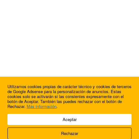
Utilizamos cookies propias de carácter técnico y cookies de terceros
¿Quieres anunciarte en FutbolBalear?
de Google Adsense para la personalización de anuncios. Estas
cookies solo se activarán si las consientes expresamente con el
botón de Aceptar. También las puedes rechazar con el botón de
Rechazar.
Más información
.
© 2009 - 2026 Soluciones Corporativas IP, SL.
Aceptar
Todos los derechos reservados.
Rechazar
Aviso legal
Cookies
Acerca de nosotros
Contacto
Anúnciate en