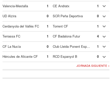
Valencia-Mestalla
1
CE Andratx
1
UD Alzira
0
SCR Peña Deportiva
0
Cerdanyola del Vallès FC
1
Torrent CF
1
Terrassa FC
1
CF Badalona Futur
4
CF La Nucía
0
Club Lleida Ponent Esportiu
1
Hércules de Alicante CF
1
RCD Espanyol B
0
JORNADA SIGUIENTE »