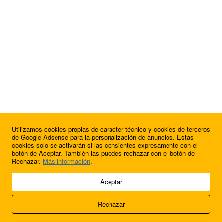
Utilizamos cookies propias de carácter técnico y cookies de terceros
¿Quieres anunciarte en FutbolBalear?
de Google Adsense para la personalización de anuncios. Estas
cookies solo se activarán si las consientes expresamente con el
botón de Aceptar. También las puedes rechazar con el botón de
Rechazar.
Más información
.
© 2009 - 2026 Soluciones Corporativas IP, SL.
Aceptar
Todos los derechos reservados.
Rechazar
Aviso legal
Cookies
Acerca de nosotros
Contacto
Anúnciate en
FútbolBalear