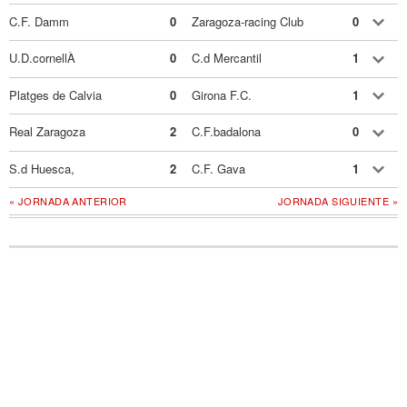
C.F. Damm
0
Zaragoza-racing Club
0
U.D.cornellÀ
0
C.d Mercantil
1
Platges de Calvia
0
Girona F.C.
1
Real Zaragoza
2
C.F.badalona
0
S.d Huesca,
2
C.F. Gava
1
« JORNADA ANTERIOR
JORNADA SIGUIENTE »