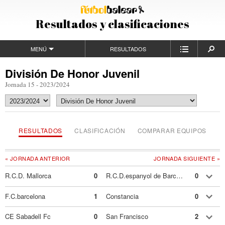
Resultados y clasificaciones
MENÚ
RESULTADOS
División De Honor Juvenil
Jornada 15 - 2023/2024
RESULTADOS
CLASIFICACIÓN
COMPARAR EQUIPOS
« JORNADA ANTERIOR
JORNADA SIGUIENTE »
R.C.D. Mallorca
0
R.C.D.espanyol de Barcelona
0
F.C.barcelona
1
Constancia
0
CE Sabadell Fc
0
San Francisco
2