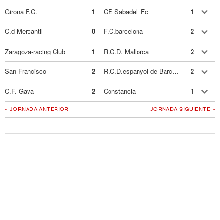
Girona F.C.
1
CE Sabadell Fc
1
C.d Mercantil
0
F.C.barcelona
2
Zaragoza-racing Club
1
R.C.D. Mallorca
2
San Francisco
2
R.C.D.espanyol de Barcelona
2
C.F. Gava
2
Constancia
1
« JORNADA ANTERIOR
JORNADA SIGUIENTE »