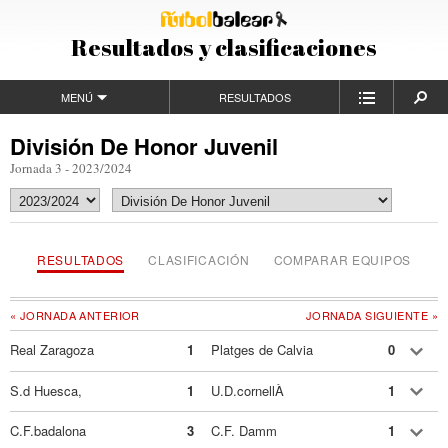
Resultados y clasificaciones
MENÚ
RESULTADOS
División De Honor Juvenil
Jornada 3 - 2023/2024
RESULTADOS
CLASIFICACIÓN
COMPARAR EQUIPOS
« JORNADA ANTERIOR
JORNADA SIGUIENTE »
Real Zaragoza
1
Platges de Calvia
0
S.d Huesca,
1
U.D.cornellÀ
1
C.F.badalona
3
C.F. Damm
1