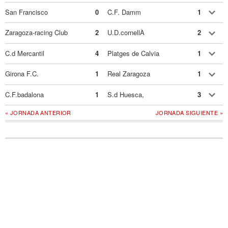
San Francisco
0
C.F. Damm
1
Zaragoza-racing Club
2
U.D.cornellÀ
2
C.d Mercantil
4
Platges de Calvia
1
Girona F.C.
1
Real Zaragoza
1
C.F.badalona
1
S.d Huesca,
3
« JORNADA ANTERIOR
JORNADA SIGUIENTE »