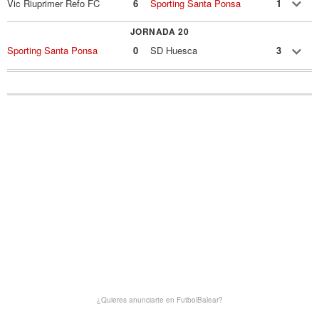
Vic Riuprimer Refo FC
6
Sporting Santa Ponsa
1
JORNADA 20
Sporting Santa Ponsa
0
SD Huesca
3
¿Quieres anunciarte en FutbolBalear?