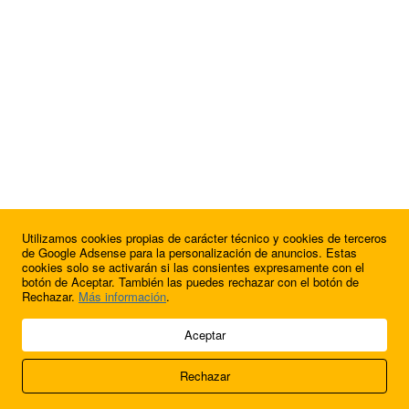
Utilizamos cookies propias de carácter técnico y cookies de terceros
¿Quieres anunciarte en FutbolBalear?
de Google Adsense para la personalización de anuncios. Estas
cookies solo se activarán si las consientes expresamente con el
botón de Aceptar. También las puedes rechazar con el botón de
Rechazar.
Más información
.
© 2009 - 2026 Soluciones Corporativas IP, SL.
Aceptar
Todos los derechos reservados.
Rechazar
Aviso legal
Cookies
Acerca de nosotros
Contacto
Anúnciate en
FútbolBalear