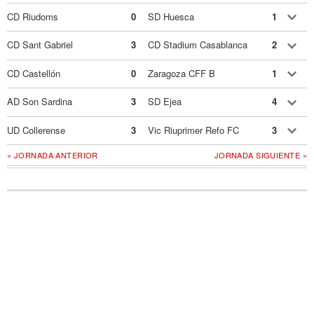
CD Riudoms
0
SD Huesca
1
CD Sant Gabriel
3
CD Stadium Casablanca
2
CD Castellón
0
Zaragoza CFF B
1
AD Son Sardina
3
SD Ejea
4
UD Collerense
3
Vic Riuprimer Refo FC
3
« JORNADA ANTERIOR
JORNADA SIGUIENTE »