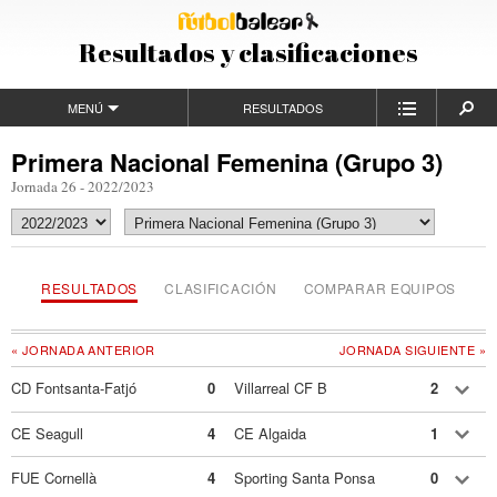
Resultados y clasificaciones
MENÚ
RESULTADOS
Primera Nacional Femenina (Grupo 3)
Jornada 26 - 2022/2023
RESULTADOS
CLASIFICACIÓN
COMPARAR EQUIPOS
« JORNADA ANTERIOR
JORNADA SIGUIENTE »
CD Fontsanta-Fatjó
0
Villarreal CF B
2
CE Seagull
4
CE Algaida
1
FUE Cornellà
4
Sporting Santa Ponsa
0