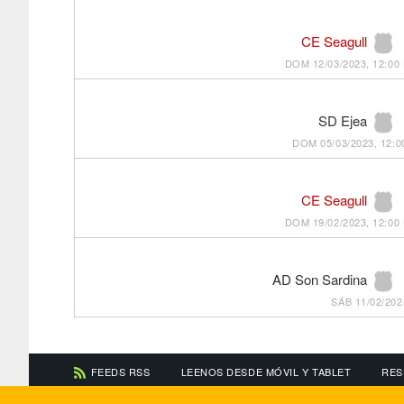
CE Seagull
DOM 12/03/2023, 12:00
SD Ejea
DOM 05/03/2023, 12:0
CE Seagull
DOM 19/02/2023, 12:00
AD Son Sardina
SÁB 11/02/202
FEEDS RSS
LEENOS DESDE MÓVIL Y TABLET
RES