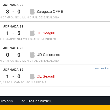
JORNADA 22
3
0
-
Zaragoza CFF B
 H
CAMPO: NOU MUNICIPAL DE BADALONA
JORNADA 21
1
5
-
CE Seagull
0 H
CAMPO: NUEVO ESTADIO MUNICIPAL
JORNADA 20
0
0
-
UD Collerense
 H
CAMPO: NOU MUNICIPAL DE BADALONA
Leer crónica
JORNADA 19
1
0
-
CE Seagull
3, 12:00 H
CAMPO: SON SARDINA
ULTADOS
EQUIPOS DE FÚTBOL