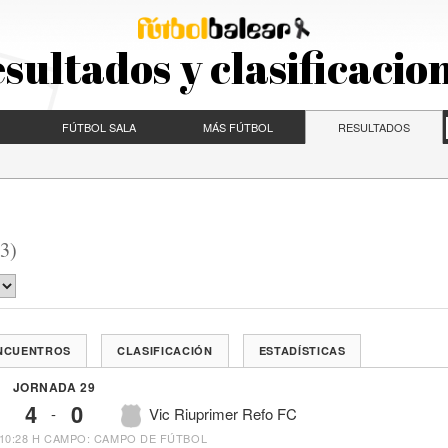
sultados y clasificacio
FÚTBOL SALA
MÁS FÚTBOL
RESULTADOS
3)
ENCUENTROS
CLASIFICACIÓN
ESTADÍSTICAS
JORNADA 29
4
0
-
Vic Riuprimer Refo FC
10:28 H
CAMPO: CAMPO DE FÚTBOL