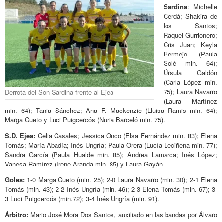
Sardina
: Michelle
Cerdá; Shakira de
los Santos;
Raquel Gurrionero;
Cris Juan; Keyla
Bermejo (Paula
Solé min. 64);
Úrsula Galdón
(Carla López min.
75); Laura Navarro
Derrota del Son Sardina frente al Ejea
(Laura Martínez
min. 64); Tania Sánchez; Ana F. Mackenzie (Lluisa Ramis min. 64);
Marga Cueto y Luci Puigcercós (Nuria Barceló min. 75).
S.D. Ejea:
Celia Casales; Jessica Onco (Elsa Fernández min. 83); Elena
Tomás; María Abadía; Inés Ungría; Paula Orera (Lucía Leciñena min. 77);
Sandra García (Paula Hualde min. 85); Andrea Lamarca; Inés López;
Vanesa Ramírez (Irene Aranda min. 85) y Laura Gayán.
Goles:
1-0 Marga Cueto (min. 25); 2-0 Laura Navarro (min. 30); 2-1 Elena
Tomás (min. 43); 2-2 Inés Ungría (min. 46); 2-3 Elena Tomás (min. 67); 3-
3 Luci Puigcercós (min.72); 3-4 Inés Ungría (min. 91).
Árbitro:
Mario José Mora Dos Santos, auxiliado en las bandas por Álvaro