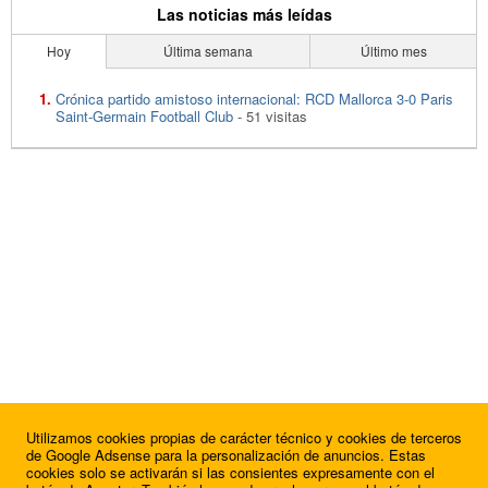
Las noticias más leídas
Hoy
Última semana
Último mes
Crónica partido amistoso internacional: RCD Mallorca 3-0 Paris
Saint-Germain Football Club
- 51 visitas
Utilizamos cookies propias de carácter técnico y cookies de terceros
de Google Adsense para la personalización de anuncios. Estas
cookies solo se activarán si las consientes expresamente con el