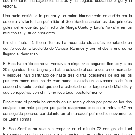
ese momento, ha bajado los brazos y ha seguido buscando el gol y la
victoria.
Una mala cesión a la portera y un balón blandamente defendido por la
defensa visitante han permitido al Son Sardina anotar los dos primeros
goles del encuentro por medio de Marga Cueto y Laura Navarro en los
minutos 25 y 30 de encuentro.
En el minuto 43 Elena Tomás ha recortado distancias rematando un
centro desde la izquierda de Vanesa Ramírez y con el dos a uno se ha
llegado al descanso.
El Ejea ha salido como un vendaval a disputar el segundo tiempo y a los
20 segundos, Inés Ungría ya había colocado el dos a dos en el marcador
y después han disfrutado de hasta tres claras ocasiones de gol en los
primeros cinco minutos de esta mitad, incluido un lanzamiento de falta
desde el círculo central que se ha estrellado en el larguero de Michelle y
que se repetiría, con el mismo resultado, posteriormente.
Finalmente el partido ha entrado en un toma y daca por parte de los dos
equipos con más peligro por parte aragonesa que en el minuto 67 ha
conseguido ponerse por delante en el marcador por medio, nuevamente,
de Elena Tomás.
El Son Sardina ha vuelto a empatar en el minuto 72 con gol de Luci
Puigcercós que ha devuelto a su equipo a un partido del que hacía