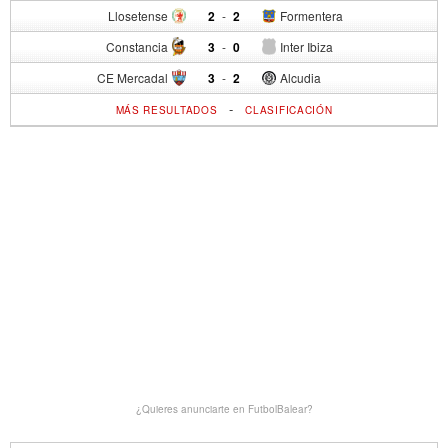
Llosetense
2
-
2
Formentera
Constancia
3
-
0
Inter Ibiza
CE Mercadal
3
-
2
Alcudia
-
MÁS RESULTADOS
CLASIFICACIÓN
¿Quieres anunciarte en FutbolBalear?