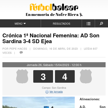
En memoria de Nofre Riera
MENÚ
RESULTADOS
Crónica 1ª Nacional Femenina: AD Son
Sardina 3-4 SD Ejea
POR PEPE HACES |
DOMINGO, 16 DE ABRIL DE 2023
| LEÍDA 607
VECES |
Jornada 26, Sábado 15/04/2023 - 12:00 h
3
4
Campo: Son Sardina
Ver jornada
Alineaciones:
A.D. Son