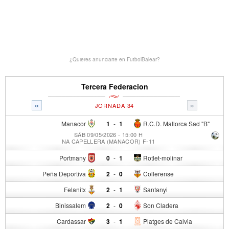
¿Quieres anunciarte en FutbolBalear?
Tercera Federacion
«
»
JORNADA 34
Manacor
1
-
1
R.C.D. Mallorca Sad "B"
SÁB 09/05/2026 - 15:00 H
NA CAPELLERA (MANACOR) F-11
Portmany
0
-
1
Rotlet-molinar
Peña Deportiva
2
-
0
Collerense
Felanitx
2
-
1
Santanyi
Binissalem
2
-
0
Son Cladera
Cardassar
3
-
1
Platges de Calvia