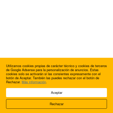
Utilizamos cookies propias de carácter técnico y cookies de terceros
¿Quieres anunciarte en FutbolBalear?
de Google Adsense para la personalización de anuncios. Estas
cookies solo se activarán si las consientes expresamente con el
botón de Aceptar. También las puedes rechazar con el botón de
Rechazar.
Más información
.
© 2009 - 2026 Soluciones Corporativas IP, SL.
Aceptar
Todos los derechos reservados.
Rechazar
Aviso legal
Cookies
Acerca de nosotros
Contacto
Anúnciate en
FútbolBalear