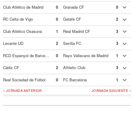
Club Atlético de Madrid
0
Granada CF
0
RC Celta de Vigo
0
Getafe CF
2
Club Atlético Osasuna
1
Real Madrid CF
3
Levante UD
2
Sevilla FC
3
RCD Espanyol de Barcelona
0
Rayo Vallecano de Madrid
1
Cádiz CF
2
Athletic Club
3
Real Sociedad de Fútbol
0
FC Barcelona
1
« JORNADA ANTERIOR
JORNADA SIGUIENTE »