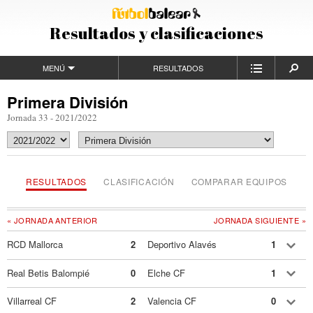
Resultados y clasificaciones
MENÚ
RESULTADOS
Primera División
Jornada 33 - 2021/2022
RESULTADOS
CLASIFICACIÓN
COMPARAR EQUIPOS
« JORNADA ANTERIOR
JORNADA SIGUIENTE »
RCD Mallorca
2
Deportivo Alavés
1
Real Betis Balompié
0
Elche CF
1
Villarreal CF
2
Valencia CF
0