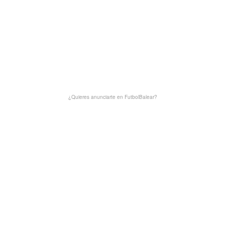
¿Quieres anunciarte en FutbolBalear?