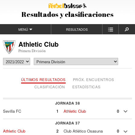
Resultados y clasificaciones
MENÚ
RESULTADOS
Athletic Club
Primera División
ÚLTIMOS RESULTADOS
PRÓX. ENCUENTROS
CLASIFICACIÓN
ESTADÍSTICAS
JORNADA 38
Sevilla FC
1
Athletic Club
0
JORNADA 37
Athletic Club
2
Club Atlético Osasuna
0