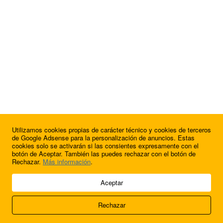
Utilizamos cookies propias de carácter técnico y cookies de terceros
¿Quieres anunciarte en FutbolBalear?
de Google Adsense para la personalización de anuncios. Estas
cookies solo se activarán si las consientes expresamente con el
botón de Aceptar. También las puedes rechazar con el botón de
Rechazar.
Más información
.
© 2009 - 2026 Soluciones Corporativas IP, SL.
Aceptar
Todos los derechos reservados.
Rechazar
Aviso legal
Cookies
Acerca de nosotros
Contacto
Anúnciate en
FútbolBalear