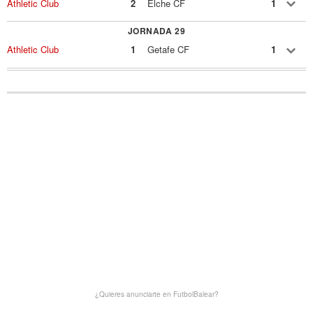
Athletic Club
2
Elche CF
1
JORNADA 29
Athletic Club
1
Getafe CF
1
¿Quieres anunciarte en FutbolBalear?