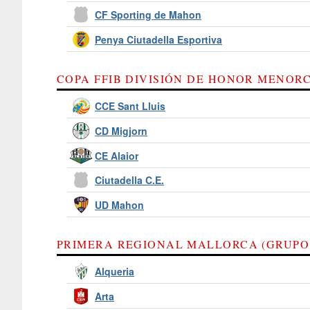
CF Sporting de Mahon
Penya Ciutadella Esportiva
COPA FFIB DIVISIÓN DE HONOR MENORC
CCE Sant Lluis
CD Migjorn
CE Alaior
Ciutadella C.E.
UD Mahon
PRIMERA REGIONAL MALLORCA (GRUPO
Alqueria
Arta