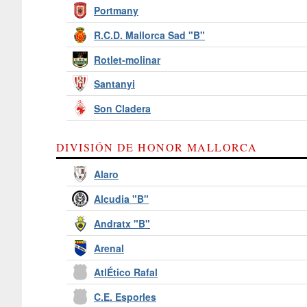
Portmany
R.C.D. Mallorca Sad "B"
Rotlet-molinar
Santanyi
Son Cladera
DIVISIÓN DE HONOR MALLORCA
Alaro
Alcudia "B"
Andratx "B"
Arenal
AtlÉtico Rafal
C.E. Esporles