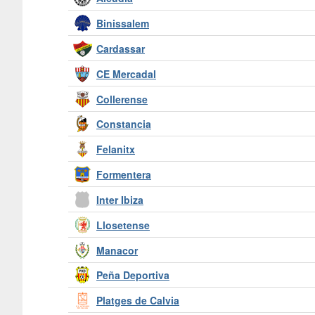
Binissalem
Cardassar
CE Mercadal
Collerense
Constancia
Felanitx
Formentera
Inter Ibiza
Llosetense
Manacor
Peña Deportiva
Platges de Calvia