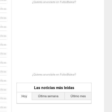
¿Quieres anunciarte en FutbolBalear?
sticas
sticas
sticas
sticas
sticas
sticas
sticas
sticas
¿Quieres anunciarte en FutbolBalear?
sticas
Las noticias más leídas
sticas
Hoy
Última semana
Último mes
sticas
sticas