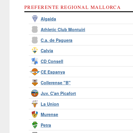
PREFERENTE REGIONAL MALLORCA
Algaida
Athletic Club Montuiri
C.a. de Paguera
Calvia
CD Consell
CE Espanya
Collerense "B"
Juv. C'an Picafort
La Union
Murense
Petra