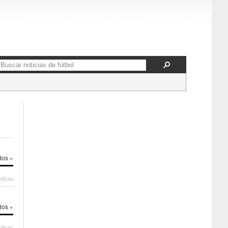
dos »
sticas
dos »
sticas