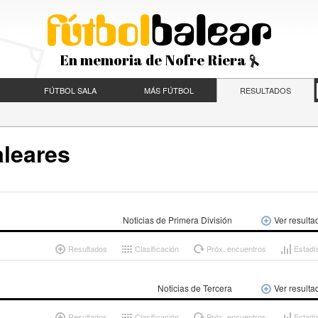
En memoria de Nofre Riera
FÚTBOL SALA
MÁS FÚTBOL
RESULTADOS
aleares
Noticias de Primera División
Ver resulta
Resultados
Clasificación
Próx. encuentros
Estadí
Noticias de Tercera
Ver resulta
Resultados
Clasificación
Próx. encuentros
Estadí