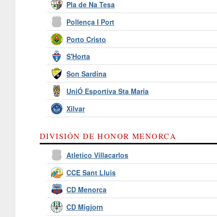
Pla de Na Tesa
Pollença I Port
Porto Cristo
S'Horta
Son Sardina
UniÓ Esportiva Sta Maria
Xilvar
DIVISIÓN DE HONOR MENORCA
Atletico Villacarlos
CCE Sant Lluis
CD Menorca
CD Migjorn