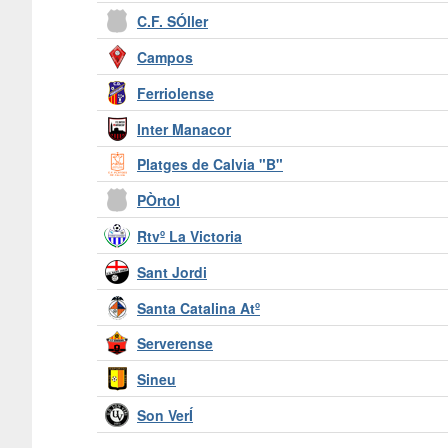
C.F. SÓller
Campos
Ferriolense
Inter Manacor
Platges de Calvia "B"
PÒrtol
Rtvº La Victoria
Sant Jordi
Santa Catalina Atº
Serverense
Sineu
Son VerÍ