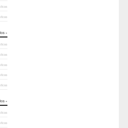
sticas
sticas
dos »
sticas
sticas
sticas
sticas
sticas
dos »
sticas
sticas