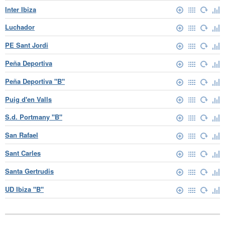
Inter Ibiza
Luchador
PE Sant Jordi
Peña Deportiva
Peña Deportiva "B"
Puig d'en Valls
S.d. Portmany "B"
San Rafael
Sant Carles
Santa Gertrudis
UD Ibiza "B"