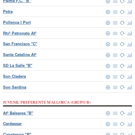
Palma F.C. "B"
Petra
Pollença I Port
Rtvº Patronato Atº
San Francisco "C"
Santa Catalina Atº
SD La Salle "B"
Son Cladera
Son Sardina
JUVENIL PREFERENTE MALLORCA (GRUPO B)
Atº Baleares "B"
Cardassar
Constancia "B"