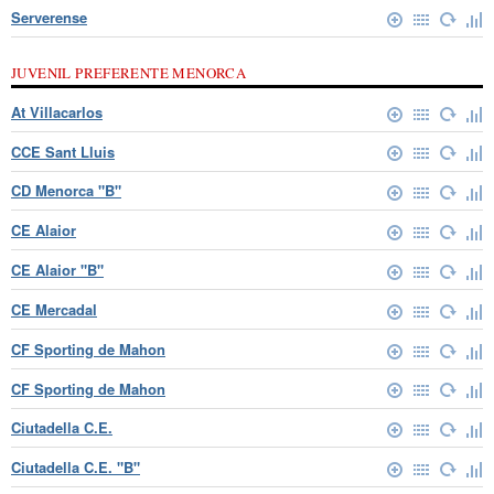
Serverense
JUVENIL PREFERENTE MENORCA
At Villacarlos
CCE Sant Lluis
CD Menorca "B"
CE Alaior
CE Alaior "B"
CE Mercadal
CF Sporting de Mahon
CF Sporting de Mahon
Ciutadella C.E.
Ciutadella C.E. "B"