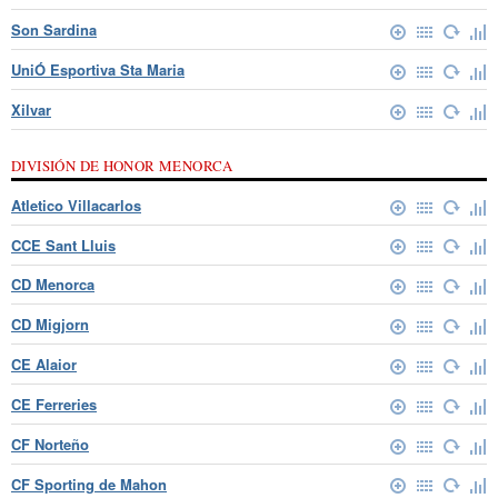
Son Sardina
UniÓ Esportiva Sta Maria
Xilvar
DIVISIÓN DE HONOR MENORCA
Atletico Villacarlos
CCE Sant Lluis
CD Menorca
CD Migjorn
CE Alaior
CE Ferreries
CF Norteño
CF Sporting de Mahon