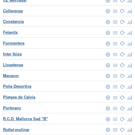
Collerense
Constancia
Felanitx
Formentera
Inter Ibiza
Llosetense
Manacor
Peña Deportiva
Platges de Calvia
Portmany
R.C.D. Mallorca Sad "B"
Rotlet-molinar