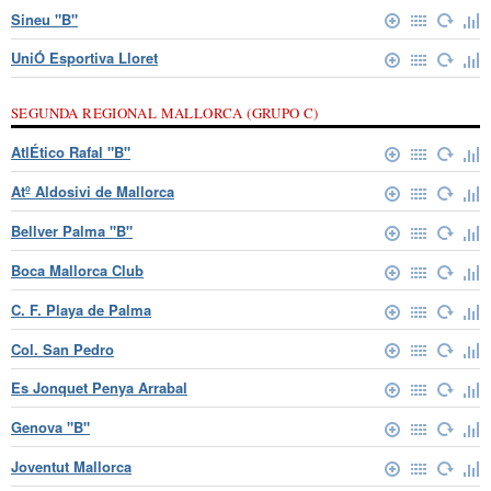
Sineu "B"
UniÓ Esportiva Lloret
SEGUNDA REGIONAL MALLORCA (GRUPO C)
AtlÉtico Rafal "B"
Atº Aldosivi de Mallorca
Bellver Palma "B"
Boca Mallorca Club
C. F. Playa de Palma
Col. San Pedro
Es Jonquet Penya Arrabal
Genova "B"
Joventut Mallorca