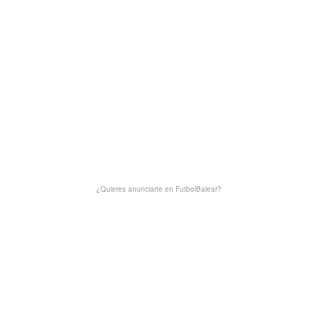
¿Quieres anunciarte en FutbolBalear?