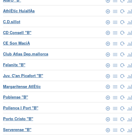
AthlÈtic HuialfÀs
C.D.sillot
CD Consell "B"
CE Son MaciÀ
Club Atlas Dep.mallorca
Felanitx "B"
Juv. C'an Picafort "B"
Margaritense AtlÈtic
Poblense "B"
Pollença I Port "B"
Porto Cristo "B"
Serverense "B"