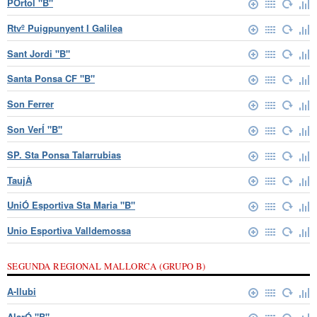
PÒrtol "B"
Rtvº Puigpunyent I Galilea
Sant Jordi "B"
Santa Ponsa CF "B"
Son Ferrer
Son VerÍ "B"
SP. Sta Ponsa Talarrubias
TaujÀ
UniÓ Esportiva Sta Maria "B"
Unio Esportiva Valldemossa
SEGUNDA REGIONAL MALLORCA (GRUPO B)
A-llubi
AlarÓ "B"