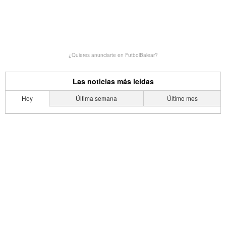
¿Quieres anunciarte en FutbolBalear?
Las noticias más leídas
Hoy
Última semana
Último mes