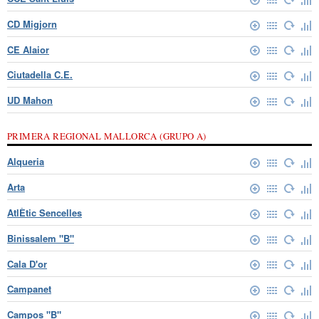
CD Migjorn
CE Alaior
Ciutadella C.E.
UD Mahon
PRIMERA REGIONAL MALLORCA (GRUPO A)
Alqueria
Arta
AtlÈtic Sencelles
Binissalem "B"
Cala D'or
Campanet
Campos "B"