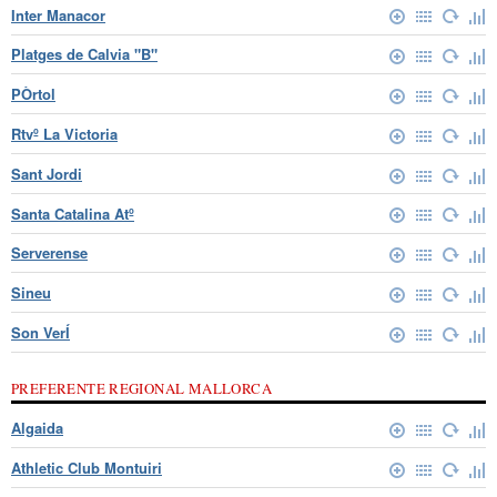
Inter Manacor
Platges de Calvia "B"
PÒrtol
Rtvº La Victoria
Sant Jordi
Santa Catalina Atº
Serverense
Sineu
Son VerÍ
PREFERENTE REGIONAL MALLORCA
Algaida
Athletic Club Montuiri