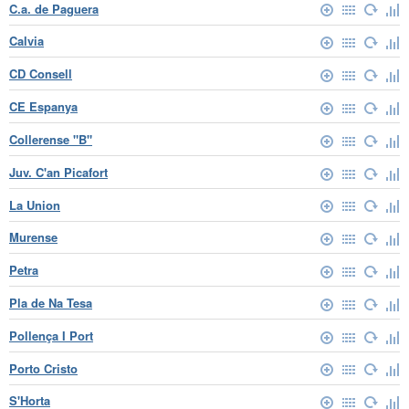
C.a. de Paguera
Calvia
CD Consell
CE Espanya
Collerense "B"
Juv. C'an Picafort
La Union
Murense
Petra
Pla de Na Tesa
Pollença I Port
Porto Cristo
S'Horta