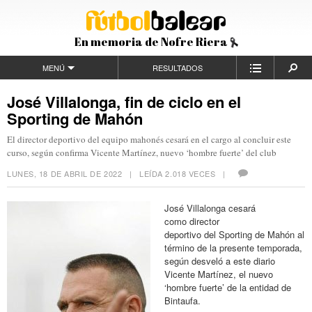
En memoria de Nofre Riera
MENÚ
RESULTADOS
José Villalonga, fin de ciclo en el
Sporting de Mahón
El director deportivo del equipo mahonés cesará en el cargo al concluir este
curso, según confirma Vicente Martínez, nuevo ‘hombre fuerte’ del club
LUNES, 18 DE ABRIL DE 2022
| LEÍDA 2.018 VECES |
José Villalonga cesará
como director
deportivo del Sporting de Mahón al
término de la presente temporada,
según desveló a este diario
Vicente Martínez, el nuevo
‘hombre fuerte’ de la entidad de
Bintaufa.