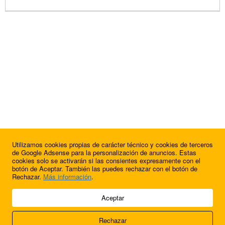
Utilizamos cookies propias de carácter técnico y cookies de terceros
de Google Adsense para la personalización de anuncios. Estas
cookies solo se activarán si las consientes expresamente con el
botón de Aceptar. También las puedes rechazar con el botón de
Rechazar.
Más información
.
© 2009 - 2026 Soluciones Corporativas IP, SL.
Aceptar
Todos los derechos reservados.
Rechazar
Aviso legal
Cookies
Acerca de nosotros
Contacto
Anúnciate en