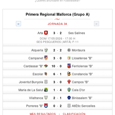
¿Quieres anunciarte en FutbolBalear?
Primera Regional Mallorca (Grupo A)
«
»
JORNADA 34
Arta
3
-
2
Ses Salines
DOM 17/05/2026 - 17:00 H
SES PESQUERES (ARTÁ) F-11
Alqueria
2
-
2
Montaura
Campanet
3
-
0
Llosetense "B"
Cardassar "B"
10
-
0
Ferriolense "B"
Escolar
6
-
1
Constancia "B"
Joventut Bunyola
3
-
0
Campos "B"
Maria de La Salut
1
-
4
Cala D'or
Vilafranca
2
-
1
Binissalem "B"
Porreres "B"
0
-
2
AtlÈtic Sencelles
-
MÁS RESULTADOS
CLASIFICACIÓN