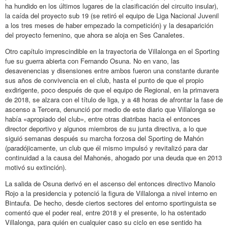
ha hundido en los últimos lugares de la clasificación del circuito insular),
la caída del proyecto sub 19 (se retiró el equipo de Liga Nacional Juvenil
a los tres meses de haber empezado la competición) y la desaparición
del proyecto femenino, que ahora se aloja en Ses Canaletes.
Otro capítulo imprescindible en la trayectoria de Villalonga en el Sporting
fue su guerra abierta con Fernando Osuna. No en vano, las
desavenencias y disensiones entre ambos fueron una constante durante
sus años de convivencia en el club, hasta el punto de que el propio
exdirigente, poco después de que el equipo de Regional, en la primavera
de 2018, se alzara con el título de liga, y a 48 horas de afrontar la fase de
ascenso a Tercera, denunció por medio de este diario que Villalonga se
había «apropiado del club», entre otras diatribas hacia el entonces
director deportivo y algunos miembros de su junta directiva, a lo que
siguió semanas después su marcha forzosa del Sporting de Mahón
(paradójicamente, un club que él mismo impulsó y revitalizó para dar
continuidad a la causa del Mahonés, ahogado por una deuda que en 2013
motivó su extinción).
La salida de Osuna derivó en el ascenso del entonces directivo Manolo
Rojo a la presidencia y potenció la figura de Villalonga a nivel interno en
Bintaufa. De hecho, desde ciertos sectores del entorno sportinguista se
comentó que el poder real, entre 2018 y el presente, lo ha ostentado
Villalonga, para quién en cualquier caso su ciclo en ese sentido ha