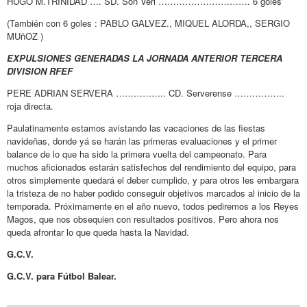
HUGO M.TRINIDAD …. SD. Son Veri …………………………. 6 goles
(También con 6 goles : PABLO GALVEZ., MIQUEL ALORDA,, SERGIO
MUñOZ )
EXPULSIONES GENERADAS LA JORNADA ANTERIOR TERCERA
DIVISION RFEF
PERE ADRIAN SERVERA …………….. CD. Serverense ……………..
roja directa.
Paulatinamente estamos avistando las vacaciones de las fiestas
navideñas, donde yá se harán las primeras evaluaciones y el primer
balance de lo que ha sido la primera vuelta del campeonato. Para
muchos aficionados estarán satisfechos del rendimiento del equipo, para
otros simplemente quedará el deber cumplido, y para otros les embargara
la tristeza de no haber podido conseguir objetivos marcados al inicio de la
temporada. Próximamente en el año nuevo, todos pediremos a los Reyes
Magos, que nos obsequien con resultados positivos. Pero ahora nos
queda afrontar lo que queda hasta la Navidad.
G.C.V.
G.C.V. para Fútbol Balear.