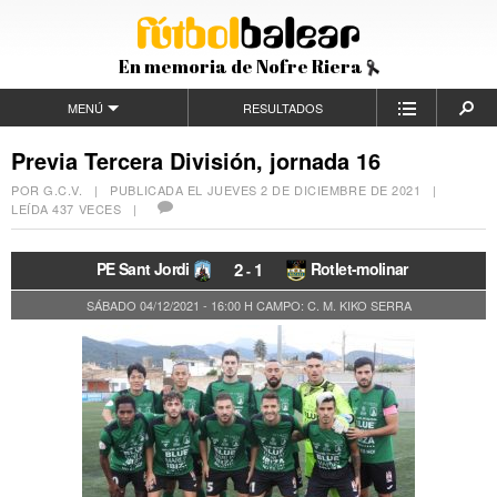
En memoria de Nofre Riera
MENÚ
RESULTADOS
Previa Tercera División, jornada 16
POR G.C.V. | PUBLICADA EL
JUEVES 2 DE DICIEMBRE DE 2021
|
LEÍDA 437 VECES |
PE Sant Jordi
2
1
Rotlet-molinar
-
SÁBADO 04/12/2021 - 16:00 H
CAMPO: C. M. KIKO SERRA