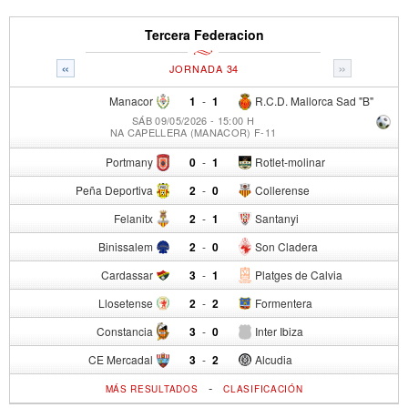
Tercera Federacion
«
»
JORNADA 34
Manacor
1
-
1
R.C.D. Mallorca Sad "B"
SÁB 09/05/2026 - 15:00 H
NA CAPELLERA (MANACOR) F-11
Portmany
0
-
1
Rotlet-molinar
Peña Deportiva
2
-
0
Collerense
Felanitx
2
-
1
Santanyi
Binissalem
2
-
0
Son Cladera
Cardassar
3
-
1
Platges de Calvia
Llosetense
2
-
2
Formentera
Constancia
3
-
0
Inter Ibiza
CE Mercadal
3
-
2
Alcudia
-
MÁS RESULTADOS
CLASIFICACIÓN