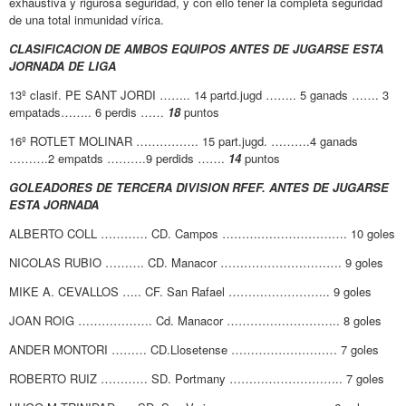
exhaustiva y rigurosa seguridad, y con ello tener la completa seguridad
de una total inmunidad vírica.
CLASIFICACION DE AMBOS EQUIPOS ANTES DE JUGARSE ESTA
JORNADA DE LIGA
13º clasif. PE SANT JORDI …….. 14 partd.jugd …….. 5 ganads ……. 3
empatads…….. 6 perdis ……
18
puntos
16º ROTLET MOLINAR ……………. 15 part.jugd. ……….4 ganads
……….2 empatds ……….9 perdids …….
14
puntos
GOLEADORES DE TERCERA DIVISION RFEF. ANTES DE JUGARSE
ESTA JORNADA
ALBERTO COLL ………… CD. Campos ……….…………………. 10 goles
NICOLAS RUBIO ………. CD. Manacor …………………………. 9 goles
MIKE A. CEVALLOS ….. CF. San Rafael …………………….. 9 goles
JOAN ROIG ………………. Cd. Manacor ……………………….. 8 goles
ANDER MONTORI ……… CD.Llosetense ……………………… 7 goles
ROBERTO RUIZ ………… SD. Portmany ……………………….. 7 goles