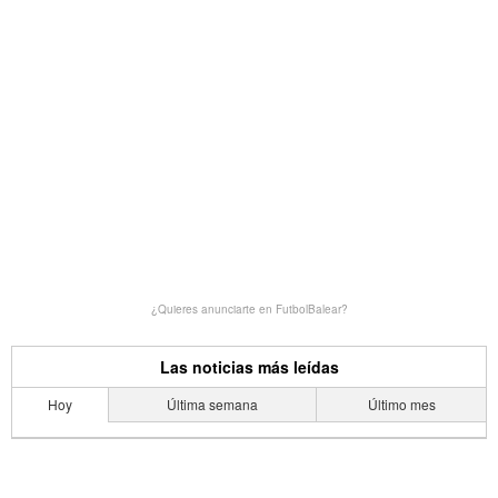
¿Quieres anunciarte en FutbolBalear?
Las noticias más leídas
Hoy
Última semana
Último mes