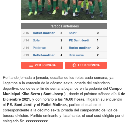
Partidos anteriores
Soller
J 15
Rotlet-molinar
3
0
Soller
J 14
2
PE Sant Jordi
1
Poblense
J 14
4
Rotlet-molinar
0
Binissalem
J 13
Rotlet-molinar
4
2
VER JORNADA
LEER CRÓNICA
Porfiando jornada a jornada, desafiando los retos cada semana, ya
llegamos a la estación de la décimo sexta jornada del calendario
deportivo, donde este fín de semana bajamos en la pedanía del
Campo
Municipal Kiko Serra ( Sant Josep )
, donde el próximo sábado día
4 de
Diciembre 2021,
y con horario a las
16.00 horas.
litigarán su encuentro
el
PE. Sant Jordi y el Rotlet Molinar.
, partido el cual es el
correspondiente a la décimo sexta jornada del campeonato de liga de
tercera división. Partido eminante y fascinante, el cual será dirigido por el
colegiado
Sr. xxxxxxxxxxx