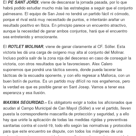
El
PE SANT JORDI
, viene de descansar la jornada pasada, por lo que
habrá podido estudiar mucho más las estrategias a seguir que el conjunto
palmesano. El equipo de San José no tendrá un partido fácil ni cómodo,
porque el rival está muy necesitado de puntos, e intentarán arañar un
resultado positivo en Ibiza. En principio parece un encuentro atractivo,
aunque la necesidad de ganar ambos conjuntos, hará que el encuentro
sea entretenido y emocionante.
El
ROTLET MOLINAR
, viene de ganar claramente al CF. Sóller. Esta
victoria les dá una carga de oxigeno muy alta al conjunto del Molinar.
Incluso podría salir de la zona roja del descenso en caso de conseguir la
victoria, con otros resultados que le favoreciesen. Alex Calero
suponemos que pondrá una táctica severa, donde pueda lacerar las
tácticas de la escuadra oponente, y con ello regresar a Mallorca, con un
buen botín de puntos. Es un partido muy difícil no nos engañemos, pero
la verdad es que es posible ganar en Sant Josep. Vamos a tener esa
esperanza y esa ilusión.
MAXIMA SEGURIDAD.–
Es obligatorio exigir a todos los aficionados que
acudan al Campo Municipal de Can Mayol (Sóller) a ver el partido, lleven
puesta la correspondiente mascarilla de protección y seguridad, y a ello
hay que unirle la aplicación de todas las medidas rígidas y preventivas
sanitarias contra el covid-19, todo ello según las normativas y protocolos
para que este encuentro se dispute, con todos los márgenes de una