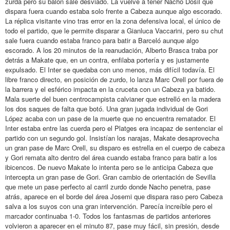
zurda pero su balón sale desviado. La vuelve a tener Nacho Dosil que
dispara fuera cuando estaba solo frente a Cabeza aunque algo escorado.
La réplica visitante vino tras error en la zona defensiva local, el único de
todo el partido, que le permite disparar a Gianluca Vaccarini, pero su chut
sale fuera cuando estaba franco para batir a Barceló aunque algo
escorado. A los 20 minutos de la reanudación, Alberto Brasca traba por
detrás a Makate que, en un contra, enfilaba portería y es justamente
expulsado. El Inter se quedaba con uno menos, más difícil todavía. El
libre franco directo, en posición de zurdo, lo lanza Marc Orell por fuera de
la barrera y el esférico impacta en la cruceta con un Cabeza ya batido.
Mala suerte del buen centrocampista calvianer que estrelló en la madera
los dos saques de falta que botó. Una gran jugada individual de Gori
López acaba con un pase de la muerte que no encuentra rematador. El
Inter estaba entre las cuerda pero el Platges era incapaz de sentenciar el
partido con un segundo gol. Insistían los narajas, Makate desaprovecha
un gran pase de Marc Orell, su disparo es estrella en el cuerpo de cabeza
y Gori remata alto dentro del área cuando estaba franco para batir a los
ibicencos. De nuevo Makate lo intenta pero se le anticipa Cabeza que
intercepta un gran pase de Gori. Gran cambio de orientación de Sevilla
que mete un pase perfecto al carril zurdo donde Nacho penetra, pase
atrás, aparece en el borde del área Josemi que dispara raso pero Cabeza
salva a los suyos con una gran intervención. Parecía increíble pero el
marcador continuaba 1-0. Todos los fantasmas de partidos anteriores
volvieron a aparecer en el minuto 87, pase muy fácil, sin presión, desde