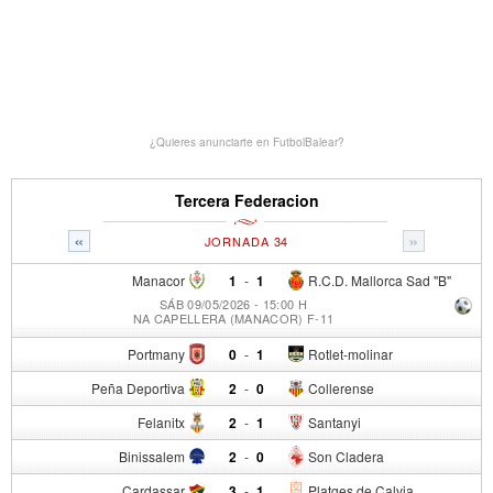
¿Quieres anunciarte en FutbolBalear?
Tercera Federacion
«
»
JORNADA 34
Manacor
1
-
1
R.C.D. Mallorca Sad "B"
SÁB 09/05/2026 - 15:00 H
NA CAPELLERA (MANACOR) F-11
Portmany
0
-
1
Rotlet-molinar
Peña Deportiva
2
-
0
Collerense
Felanitx
2
-
1
Santanyi
Binissalem
2
-
0
Son Cladera
Cardassar
3
-
1
Platges de Calvia