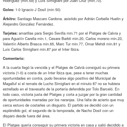
Rodríguez (min.59) y Luís Simigliani por Juan Cruz (min.70).
Goles:
1-0 Ignacio J Dosil (min 50)
Árbitro:
Santiago Mascaro Cardona. asistido por Adrián Corbelle Huelin y
Alejandro González Fernández.
Tarjetas:
amarillas para Sergio Sevilla min.71 por el Platges de Calvia y
para Agustín Carella min.1, Cesare Barbti min.20, Carlos moreno min.23,
Valentín Alberto Brasca min.65, Marc Tur min.77, Omar Mehdi min.81 y
Luís Carlos Simigliani min.87 por el Inter Ibiza.
Comentario:
A la cuarta llegó la vencida y el Platges de Calvià consiguió su primera
victoria (1-0) a costa de un Inter Ibiza que, pese a tener muchas
oportunidades en contra, pudo llevarse algo positivo del Municipal de
Magalluf si el remate de Lucho Simigliani en el minuto 87 no se hubiera
estrellado en el travesaño de la portería defendida por Tolo Barceló. En
todo caso, victoria justa del Platges y corta a juzgar por la gran cantidad
de oportunidades marradas por los naranjas. Una falta de acierto que muy
cerca estuvo de costarles un disgusto. El partido se decidió con un
espléndido gol, el segundo de la temporada, de Nacho Dosil con un
disparo desde fuera del área.
El Platges quería conseguir su primera victoria en casa y salió decidido a