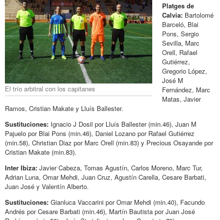
Platges de
Calvia:
Bartolomé
Barceló, Blai
Pons, Sergio
Sevilla, Marc
Orell, Rafael
Gutiérrez,
Gregorio López,
José M
El trío arbitral con los capitanes
Fernández, Marc
Matas, Javier
Ramos, Cristian Makate y Lluís Ballester.
Sustituciones:
Ignacio J Dosil por Lluís Ballester (min.46), Juan M
Pajuelo por Blai Pons (min.46), Daniel Lozano por Rafael Gutiérrez
(min.58), Christian Diaz por Marc Orell (min.83) y Precious Osayande por
Cristian Makate (min.83).
Inter Ibiza:
Javier Cabeza, Tomas Agustín, Carlos Moreno, Marc Tur,
Adrian Luna, Omar Mehdi, Juan Cruz, Agustín Carella, Cesare Barbati,
Juan José y Valentín Alberto.
Sustituciones:
Gianluca Vaccarini por Omar Mehdi (min.40), Facundo
Andrés por Cesare Barbati (min.46), Martín Bautista por Juan José