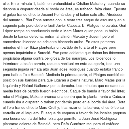
ello. En el minuto 1, balón en profundidad a Cristian Makate y, cuando se
dispone a disparar desde el borde de área, es trabado, falta clara. Ejecuta
el golpe franco directo Josemi Fernández y el balón sale alto. Alrededor
del minuto 9, Blai Pons remata con la testa tras saque de esquina y en el
segundo palo pero detiene fácil Javier Cabeza. El Platges no paraba, Gori
López rompe en conducción cede a Marc Matas quien pone un balón
desde la banda derecha, entran al alimón Makate y Josemi pero el
cancerbero ibicenco se adelanta blocando arriba. En esos primeros
minutos el Inter Ibiza planteaba un partido de tu a tu al Platges pero
apenas inquietaba a Barceló. Ese paso adelante que daban los ibicencos
propiciaba alguna contra peligrosa de los naranjas. Los ibicencos lo
intentaron a balón parado, recurso habitual en esta categoría, tras una
segunda jugada remata alto Juan José Rodríguez cuando estaba franco
para batir a Tolo Barceló. Mediada la primera parte, el Platges cambió de
posición sus bandas para que jugaran a pierna natural, Marc Matas por la
izquierda y Rafael Gutiérrez por la derecha. Los minutos que rondaron la
media hora de partido fueron eléctricos. Saque de banda a favor del Inter,
roba el Platges, Makate arranca una contra que lo planta frente a Cabeza
cuando iba a disparar lo traban por detrás justo en el borde del área. Bota
el libre franco directo Marc Orell y, tras rozar en la barrera, el esférico se
estrella en el larguero. El saque de esquina a favor de los locales propicia
una buena contra del Inter Ibiza que permite a Juan José Rodríguez
plantarse delante de Barceló, pero Rafa Gutiérrez recupera el esférico