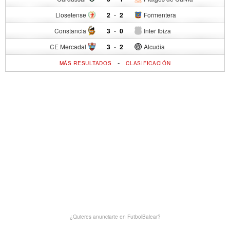
Llosetense
2
-
2
Formentera
Constancia
3
-
0
Inter Ibiza
CE Mercadal
3
-
2
Alcudia
-
MÁS RESULTADOS
CLASIFICACIÓN
¿Quieres anunciarte en FutbolBalear?