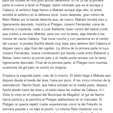
para los locales en una gran acción defensiva. En el 33 de la primera
parte la vuelve a tener el Platges, balón centrado que se le escapa a
Cabeza, el esférico llega franco a Makate aunque algo alto, el ariete
estrella el esférico en la defensa local. Justo después, gran centro de
Marc Matas por la banda derecha que, de nuevo, Makate remata raso y
ligeramente desviado. Insistía el Platges, Josemi Fernández viene de
derecha a izquierda, cede a Lluis Ballester, buen centro del lateral zurdo
que vuelve a rematar Makate, esta vez con la testa, algo blando a las
manos de Javier Cabeza. Tras tocar mucho y con paciencia en el centro
del campo, lo prueba Sevilla desde muy lejos pero detiene fácil Cabeza el
disparo raso y algo flojo del capitán. La última de la primera parte la tuvo
Josemi Fernández, buena combinación por banda zurda entre Ballester y
Matas, buen centro al primer palo y el media punta remata con la testa
ligeramente desviado. Final de la primera parte, el Platges tuvo muchas
ocasiones de gol pero no acertó en ninguna.
Empieza la segunda parte, más de lo mismo. El balón llega a Makate que
dispara desde el borde del área, fuera por poco. A los cinco minutos de la
reanudación, Nacho Dosil, que había entrado en la media parte, dispara
fuerte desde fuera del área y el balón besa las mallas de Cabeza, 0-1.
Visto lo visto en el césped del Municipal de Magalluf, el gol de Nacho
hacía justicia y le permitía al Platges adelantarse en el marcador. El
Platges no quería repetir malas experiencias como la del Felanitx la
semana pasada y no bajó el pistón. Lo intenta Rafa Gutiérrez con la