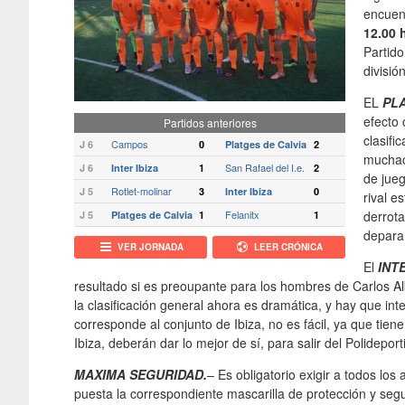
encuent
12.00 
Partido
divisió
EL
PL
efecto 
Partidos anteriores
clasifi
Campos
J 6
0
Platges de Calvia
2
muchach
San Rafael del I.e.
J 6
Inter Ibiza
1
2
de jueg
Rotlet-molinar
J 5
3
Inter Ibiza
0
rival e
Felanitx
derrot
J 5
Platges de Calvia
1
1
depara 
VER JORNADA
LEER CRÓNICA
El
INTE
resultado si es preoupante para los hombres de Carlos A
la clasificación general ahora es dramática, y hay que inte
corresponde al conjunto de Ibiza, no es fácil, ya que tien
Ibiza, deberán dar lo mejor de sí, para salir del Polidepor
MAXIMA SEGURIDAD.
– Es obligatorio exigir a todos los
puesta la correspondiente mascarilla de protección y segur