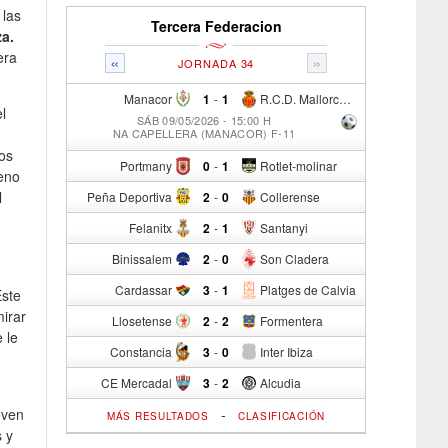
 las
Tercera Federacion
za.
era
«
»
JORNADA 34
Manacor
1
-
1
R.C.D. Mallorca Sad "B"
l
SÁB 09/05/2026 - 15:00 H
NA CAPELLERA (MANACOR) F-11
los
Portmany
0
-
1
Rotlet-molinar
reno
l
Peña Deportiva
2
-
0
Collerense
Felanitx
2
-
1
Santanyi
Binissalem
2
-
0
Son Cladera
Cardassar
3
-
1
Platges de Calvia
Este
irar
Llosetense
2
-
2
Formentera
 le
Constancia
3
-
0
Inter Ibiza
CE Mercadal
3
-
2
Alcudia
even
-
MÁS RESULTADOS
CLASIFICACIÓN
s y