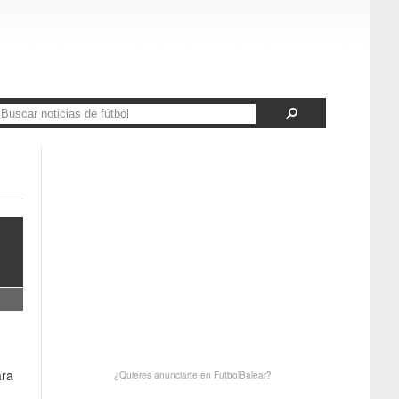
ara
¿Quieres anunciarte en FutbolBalear?