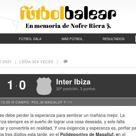
En memoria de Nofre Riera
FÚTBOL SALA
MÁS FÚTBOL
RESULTADOS
E 2021
| LEÍDA 324 VECES |
1
0
Inter Ibiza
-
20ª posición, 3 puntos
 13:00 H
CAMPO: POL.M.MAGALUF F-11
se debe perder la esperanza para sembrar un mañana mejor. La
za siempre es el sueño de lograr una cosa deseada, y solo falta
ar y convertirla en realidad. Y una exigencia y esperanza es, porfiar p
los tres dígitos esta tarde, en el
Polideportivo de Magalluf, e
n el