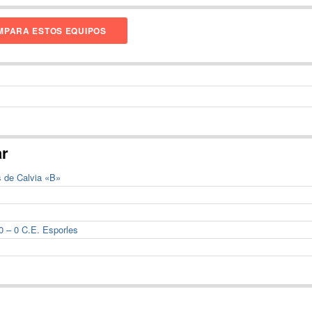
PARA ESTOS EQUIPOS
ar
s de Calvia «B»
0 – 0 C.E. Esporles