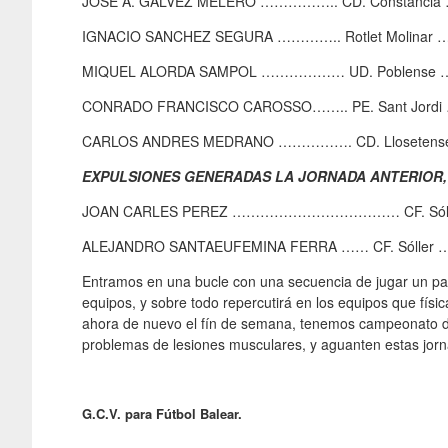
JOSE A. GALVEZ MELERO …………….. CD. Constancia
IGNACIO SANCHEZ SEGURA ………….. Rotlet Molinar …
MIQUEL ALORDA SAMPOL ……………… UD. Poblense 
CONRADO FRANCISCO CAROSSO…….. PE. Sant Jordi
CARLOS ANDRES MEDRANO ……………. CD. Llosetens
EXPULSIONES GENERADAS LA JORNADA ANTERIOR,
JOAN CARLES PEREZ ……………………………… CF. Sólle
ALEJANDRO SANTAEUFEMINA FERRA …… CF. Sóller …
Entramos en una bucle con una secuencia de jugar un part
equipos, y sobre todo repercutirá en los equipos que fís
ahora de nuevo el fín de semana, tenemos campeonato de
problemas de lesiones musculares, y aguanten estas jorn
G.C.V. para Fútbol Balear.