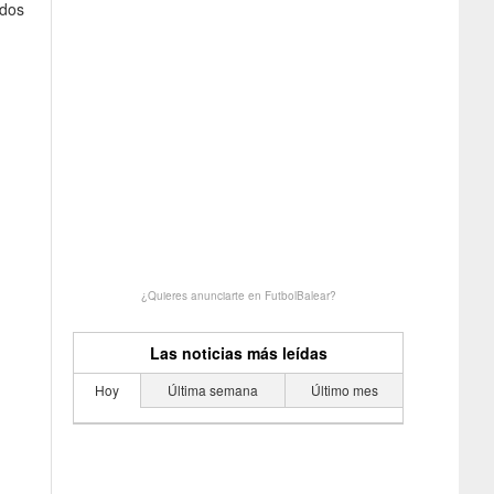
odos
¿Quieres anunciarte en FutbolBalear?
Las noticias más leídas
Hoy
Última semana
Último mes