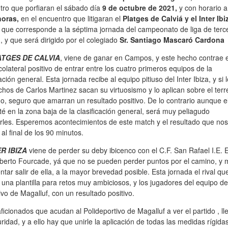
ro que porfiaran el sábado día
9 de
octubre de 2021,
y con horario a
horas,
en el encuentro que litigaran el
Platges de Calviá y el Inter Ibi
 que corresponde a la séptima jornada del campeonato de liga de terc
n, y que será dirigido por el colegiado
Sr. Santiago Mascaró Cardona
ATGES DE CALVIA
, viene de ganar en Campos, y este hecho contrae e
colateral positivo de entrar entre los cuatro primeros equipos de la
cación general. Esta jornada recibe al equipo pitiuso del Inter Ibiza, y si 
os de Carlos Martinez sacan su virtuosismo y lo aplican sobre el ter
o, seguro que amarran un resultado positivo. De lo contrario aunque e
sté en la zona baja de la clasificación general, será muy peliagudo
arles. Esperemos acontecimientos de este match y el resultado que nos
al final de los 90 minutos.
R IBIZA
viene de perder su deby ibicenco con el C.F. San Rafael I.E. 
lberto Fourcade, yá que no se pueden perder puntos por el camino, y m
ntar salir de ella, a la mayor brevedad posible. Esta jornada el rival que
e una plantilla para retos muy ambiciosos, y los jugadores del equipo de
tivo de Magalluf, con un resultado positivo.
 aficionados que acudan al Polideportivo de Magalluf a ver el partido , ll
idad, y a ello hay que unirle la aplicación de todas las medidas rígida