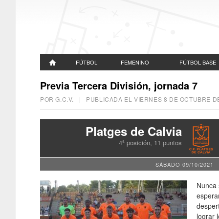
FÚTBOL
FEMENINO
FÚTBOL BASE
Previa Tercera División, jornada 7
POR G.C.V. | PUBLICADA EL
VIERNES 8 DE OCTUBRE D
Platges de Calvia
4ª posición, 11 puntos
SÁBADO 09/10/2021 -
Nunca 
esperan
despert
lograr 