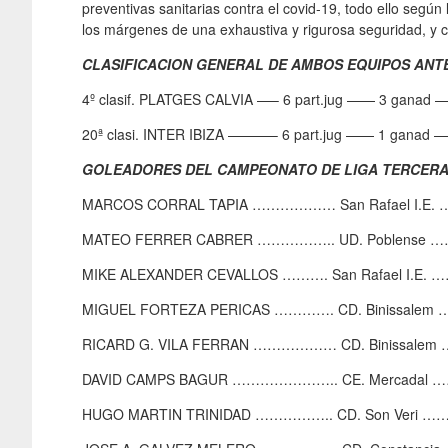
preventivas sanitarias contra el covid-19, todo ello segú
los márgenes de una exhaustiva y rigurosa seguridad, y co
CLASIFICACION GENERAL DE AMBOS EQUIPOS ANT
4º clasif. PLATGES CALVIA —– 6 part.jug —— 3 ganad 
20ª clasi. INTER IBIZA ———– 6 part.jug —— 1 ganad 
GOLEADORES DEL CAMPEONATO DE LIGA TERCERA 
MARCOS CORRAL TAPIA ……………… San Rafael I.E. 
MATEO FERRER CABRER …………….. UD. Poblense ……
MIKE ALEXANDER CEVALLOS ………. San Rafael I.E. 
MIGUEL FORTEZA PERICAS …………. CD. Binissalem 
RICARD G. VILA FERRAN ……………… CD. Binissalem …
DAVID CAMPS BAGUR ………………….. CE. Mercadal …
HUGO MARTIN TRINIDAD …………….. CD. Son Veri …