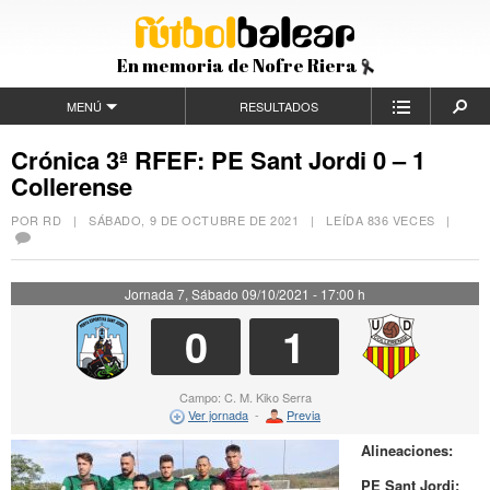
En memoria de Nofre Riera
MENÚ
RESULTADOS
Crónica 3ª RFEF: PE Sant Jordi 0 – 1
Collerense
POR RD |
SÁBADO, 9 DE OCTUBRE DE 2021
| LEÍDA 836 VECES |
Jornada 7, Sábado 09/10/2021 - 17:00 h
0
1
Campo: C. M. Kiko Serra
Ver jornada
-
Previa
Alineaciones:
PE Sant Jordi: