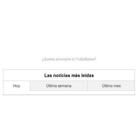
¿Quieres anunciarte en FutbolBalear?
Las noticias más leídas
Hoy
Última semana
Último mes