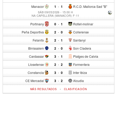
Manacor
1
-
1
R.C.D. Mallorca Sad "B"
SÁB 09/05/2026 - 15:00 H
NA CAPELLERA (MANACOR) F-11
Portmany
0
-
1
Rotlet-molinar
Peña Deportiva
2
-
0
Collerense
Felanitx
2
-
1
Santanyi
Binissalem
2
-
0
Son Cladera
Cardassar
3
-
1
Platges de Calvia
Llosetense
2
-
2
Formentera
Constancia
3
-
0
Inter Ibiza
CE Mercadal
3
-
2
Alcudia
-
MÁS RESULTADOS
CLASIFICACIÓN