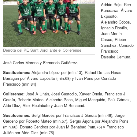
Adrián Rojo, Ren
Kurosawa, Álvaro
Expósito,
Alejandro Cobos,
Ignacio Rosillo,
Juan Martin
Casco, Rubén
Sánchez, Conrado
Derrota del PE Sant Jordi ante el Collerense
Francisco,
Daisuke Uemura,
José Carlos Moreno y Fernando Gutiérrez.
Sustituciones:
Alejandro López por (min.13), Rafael De Las Heras
Barragán por Álvaro Expósito (min.68) y Iván Pons por Conrado
Francisco (min.84)
Collerense:
José A Liñán, José Custodio, Xavier Oriola, Francisco J
García, Roberto Mateo, Alejandro Pons, Miguel Mesquida, Raúl Gómez,
Aldo Diaz, Alex Ebulabate y Juan M Benabad.
Sustituciones:
Sergi Garcés por Francisco J García (min.46), Jorge
Cardeno por Roberto Mateo (min.57), Sergio Arjona por Alejandro Pons
(min.66), Donato Cendros por Juan M Benabad (min.75) y Francisco
Julián por Aldo Diaz (min.75)