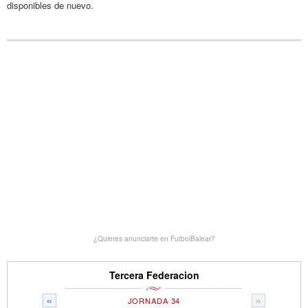
disponibles de nuevo.
¿Quieres anunciarte en FutbolBalear?
Tercera Federacion
«
»
JORNADA 34