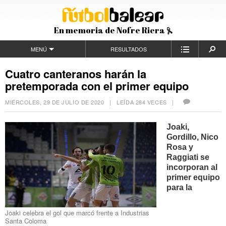
En memoria de Nofre Riera
MENÚ
RESULTADOS
Cuatro canteranos harán la
pretemporada con el primer equipo
MIÉRCOLES, 29 DE JULIO DE 2020
| LEÍDA 284 VECES |
Joaki,
Gordillo, Nico
Rosa y
Raggiati se
incorporan al
primer equipo
para la
Joaki celebra el gol que marcó frente a Industrias
Santa Coloma