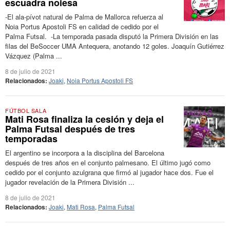
escuadra noiesa
-El ala-pívot natural de Palma de Mallorca refuerza al
Noia Portus Apostoli FS en calidad de cedido por el
Palma Futsal. -La temporada pasada disputó la Primera División en las
filas del BeSoccer UMA Antequera, anotando 12 goles. Joaquín Gutiérrez
Vázquez (Palma ...
8 de julio de 2021
Relacionados:
Joaki
,
Noia Portus Apostoli FS
FÚTBOL SALA
Mati Rosa finaliza la cesión y deja el
Palma Futsal después de tres
temporadas
El argentino se incorpora a la disciplina del Barcelona
después de tres años en el conjunto palmesano. El último jugó como
cedido por el conjunto azulgrana que firmó al jugador hace dos. Fue el
jugador revelación de la Primera División ...
8 de julio de 2021
Relacionados:
Joaki
,
Mati Rosa
,
Palma Futsal