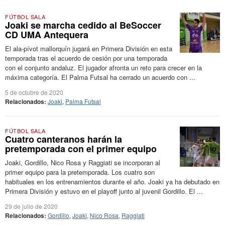
FÚTBOL SALA
Joaki se marcha cedido al BeSoccer
CD UMA Antequera
El ala-pívot mallorquín jugará en Primera División en esta
temporada tras el acuerdo de cesión por una temporada
con el conjunto andaluz. El jugador afronta un reto para crecer en la
máxima categoría. El Palma Futsal ha cerrado un acuerdo con ...
5 de octubre de 2020
Relacionados:
Joaki
,
Palma Futsal
FÚTBOL SALA
Cuatro canteranos harán la
pretemporada con el primer equipo
Joaki, Gordillo, Nico Rosa y Raggiati se incorporan al
primer equipo para la pretemporada. Los cuatro son
habituales en los entrenamientos durante el año. Joaki ya ha debutado en
Primera División y estuvo en el playoff junto al juvenil Gordillo. El ...
29 de julio de 2020
Relacionados:
Gordillo
,
Joaki
,
Nico Rosa
,
Raggiati