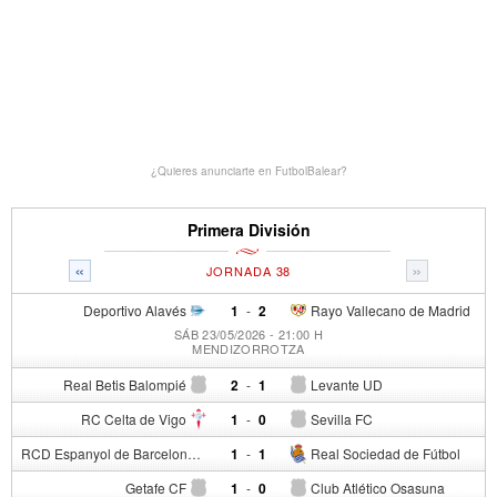
¿Quieres anunciarte en FutbolBalear?
Primera División
«
»
JORNADA 38
Deportivo Alavés
1
-
2
Rayo Vallecano de Madrid
SÁB 23/05/2026 - 21:00 H
MENDIZORROTZA
Real Betis Balompié
2
-
1
Levante UD
RC Celta de Vigo
1
-
0
Sevilla FC
RCD Espanyol de Barcelona
1
-
1
Real Sociedad de Fútbol
Getafe CF
1
-
0
Club Atlético Osasuna