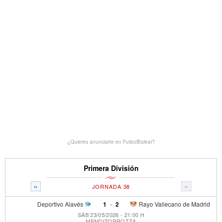
¿Quieres anunciarte en FutbolBalear?
Primera División
«
»
JORNADA 38
Deportivo Alavés
1
-
2
Rayo Vallecano de Madrid
SÁB 23/05/2026 - 21:00 H
MENDIZORROTZA