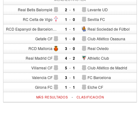
Real Betis Balompié
2
-
1
Levante UD
RC Celta de Vigo
1
-
0
Sevilla FC
RCD Espanyol de Barcelona
1
-
1
Real Sociedad de Fútbol
Getafe CF
1
-
0
Club Atlético Osasuna
RCD Mallorca
3
-
0
Real Oviedo
Real Madrid CF
4
-
2
Athletic Club
Villarreal CF
5
-
1
Club Atlético de Madrid
Valencia CF
3
-
1
FC Barcelona
Girona FC
1
-
1
Elche CF
-
MÁS RESULTADOS
CLASIFICACIÓN