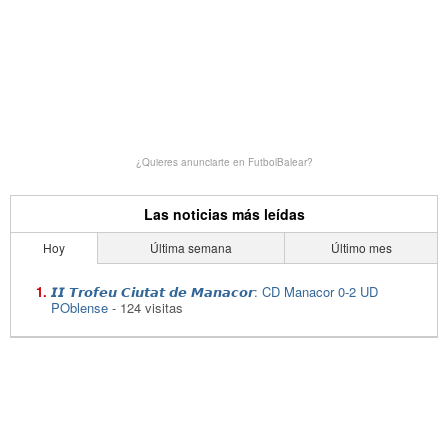
¿Quieres anunciarte en FutbolBalear?
Las noticias más leídas
Hoy
Última semana
Último mes
𝙄𝙄 𝙏𝙧𝙤𝙛𝙚𝙪 𝘾𝙞𝙪𝙩𝙖𝙩 𝙙𝙚 𝙈𝙖𝙣𝙖𝙘𝙤𝙧: CD Manacor 0-2 UD
POblense
- 124 visitas