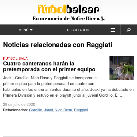
En memoria de Nofre Riera
MENÚ
RESULTADOS
Noticias relacionadas con Raggiati
FÚTBOL SALA
Cuatro canteranos harán la
pretemporada con el primer equipo
Joaki, Gordillo, Nico Rosa y Raggiati se incorporan al
primer equipo para la pretemporada. Los cuatro son
habituales en los entrenamientos durante el año. Joaki ya ha debutado en
Primera División y estuvo en el playoff junto al juvenil Gordillo. El ...
29 de julio de 2020
Relacionados:
Gordillo
,
Joaki
,
Nico Rosa
,
Raggiati