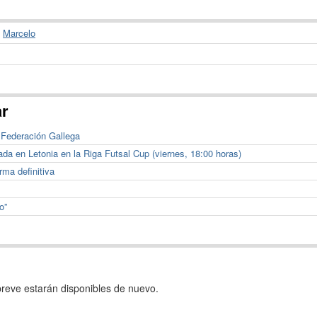
,
Marcelo
ar
a Federación Gallega
ada en Letonia en la Riga Futsal Cup (viernes, 18:00 horas)
rma definitiva
o”
reve estarán disponibles de nuevo.