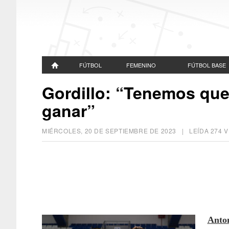
FÚTBOL
FEMENINO
FÚTBOL BASE
Gordillo: “Tenemos que 
ganar”
MIÉRCOLES, 20 DE SEPTIEMBRE DE 2023
| LEÍDA 274
Anton