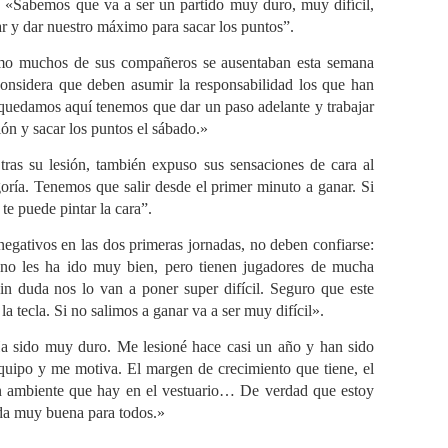
o: «Sabemos que va a ser un partido muy duro, muy difícil,
r y dar nuestro máximo para sacar los puntos”.
como muchos de sus compañeros se ausentaban esta semana
considera que deben asumir la responsabilidad los que han
quedamos aquí tenemos que dar un paso adelante y trabajar
ión y sacar los puntos el sábado.»
 tras su lesión, también expuso sus sensaciones de cara al
egoría. Tenemos que salir desde el primer minuto a ganar. Si
te puede pintar la cara”.
 negativos en las dos primeras jornadas, no deben confiarse:
 no les ha ido muy bien, pero tienen jugadores de mucha
n duda nos lo van a poner super difícil. Seguro que este
 tecla. Si no salimos a ganar va a ser muy difícil».
Ha sido muy duro. Me lesioné hace casi un año y han sido
 equipo y me motiva. El margen de crecimiento que tiene, el
en ambiente que hay en el vestuario… De verdad que estoy
da muy buena para todos.»