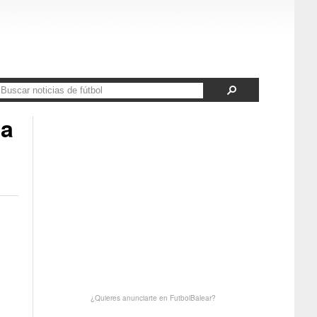
 a
¿Quieres anunciarte en FutbolBalear?