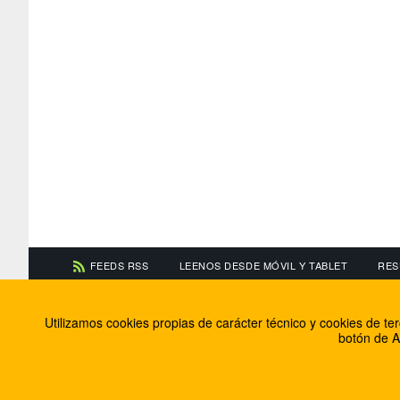
FEEDS RSS
LEENOS DESDE MÓVIL Y TABLET
RES
CONTACTA CON NOSOTROS
ACERCA DE NOSOTR
Utilizamos cookies propias de carácter técnico y cookies de t
Información de contacto
El equipo de FútbolBa
botón de A
Anúnciate en FútbolBalear
Soluciones Corporativ
Colabora con nosotros
Canal ético