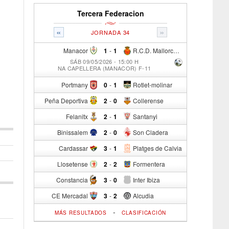
Tercera Federacion
«
»
JORNADA 34
Manacor
1
-
1
R.C.D. Mallorca Sad "B"
SÁB 09/05/2026 - 15:00 H
NA CAPELLERA (MANACOR) F-11
Portmany
0
-
1
Rotlet-molinar
Peña Deportiva
2
-
0
Collerense
Felanitx
2
-
1
Santanyi
Binissalem
2
-
0
Son Cladera
Cardassar
3
-
1
Platges de Calvia
Llosetense
2
-
2
Formentera
Constancia
3
-
0
Inter Ibiza
CE Mercadal
3
-
2
Alcudia
-
MÁS RESULTADOS
CLASIFICACIÓN