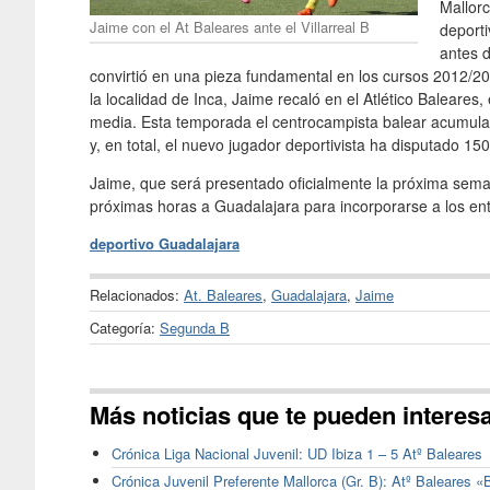
Mallorc
Jaime con el At Baleares ante el Villarreal B
deporti
antes d
convirtió en una pieza fundamental en los cursos 2012/20
la localidad de Inca, Jaime recaló en el Atlético Balear
media. Esta temporada el centrocampista balear acumula
y, en total, el nuevo jugador deportivista ha disputado 1
Jaime, que será presentado oficialmente la próxima seman
próximas horas a Guadalajara para incorporarse a los en
deportivo Guadalajara
Relacionados:
At. Baleares
,
Guadalajara
,
Jaime
Categoría:
Segunda B
Más noticias que te pueden interes
Crónica Liga Nacional Juvenil: UD Ibiza 1 – 5 Atº Baleares
Crónica Juvenil Preferente Mallorca (Gr. B): Atº Baleares 