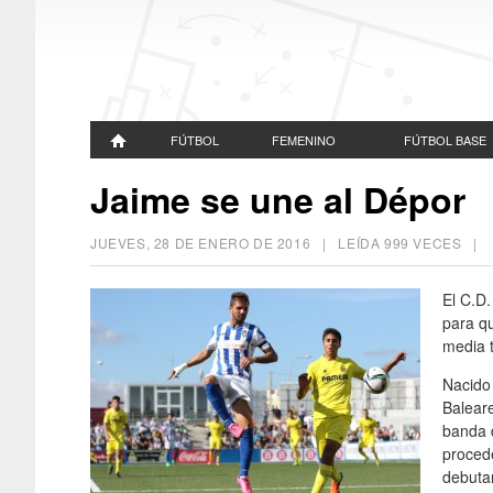
FÚTBOL
FEMENINO
FÚTBOL BASE
Jaime se une al Dépor
JUEVES, 28 DE ENERO DE 2016
| LEÍDA 999 VECES 
El C.D.
para qu
media 
Nacido 
Balear
banda 
procede
debutar