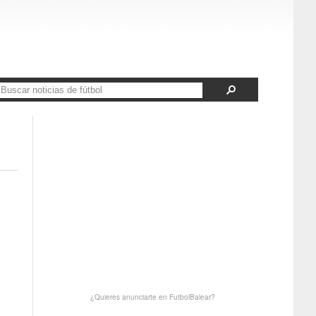
¿Quieres anunciarte en FutbolBalear?