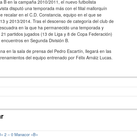
a B en la campaña 2010/2011, el nuevo futbolista
vista disputó una temporada más con el filial mallorquín
e recalar en el C.D. Constancia, equipo en el que se
13 y 2013/2014. Tras el descenso de categoría del club de
es, escuadra en la que ha permanecido una temporada y
 21 partidos jugados (13 de Liga y 8 de Copa Federación)
50 encuentros en Segunda División B.
a en la sala de prensa del Pedro Escartín, llegará en las
trenamientos del equipo entrenado por Félix Arnáiz Lucas.
ar
«B» 2 – 0 Manacor «B»