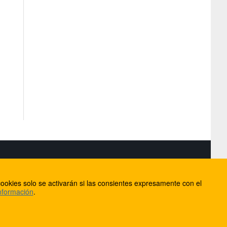
S
ookies solo se activarán si las consientes expresamente con el
lorca
nformación
.
ios