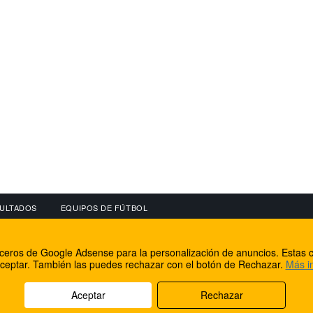
ULTADOS
EQUIPOS DE FÚTBOL
OS
CONECTA CON NOSOTROS
OTROS SERVICIO
erceros de Google Adsense para la personalización de anuncios. Estas c
lear
Facebook
Internet Rural Mal
ceptar. También las puedes rechazar con el botón de Rechazar.
Más i
as IP
Twitter
Registro de domin
Aceptar
Rechazar