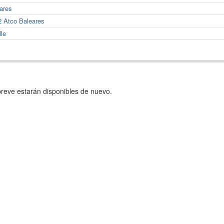
eares
2 Atco Baleares
lle
reve estarán disponibles de nuevo.