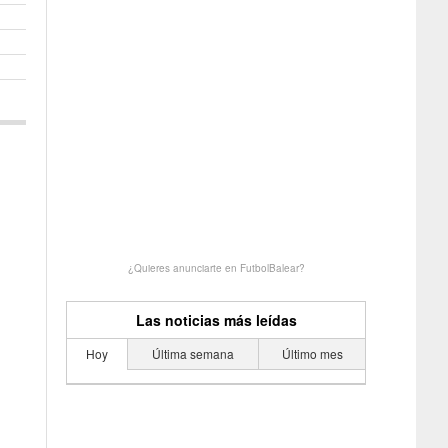
¿Quieres anunciarte en FutbolBalear?
Las noticias más leídas
Hoy
Última semana
Último mes